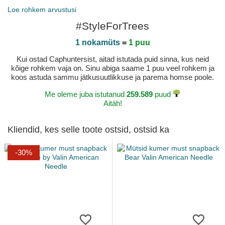
Loe rohkem arvustusi
#StyleForTrees
1 nokamüts
=
1 puu
Kui ostad Caphuntersist, aitad istutada puid sinna, kus neid
kõige rohkem vaja on. Sinu abiga saame 1 puu veel rohkem ja
koos astuda sammu jätkusuutlikkuse ja parema homse poole.
Me oleme juba istutanud
259.589
puud
Aitäh!
Kliendid, kes selle toote ostsid, ostsid ka
-30%