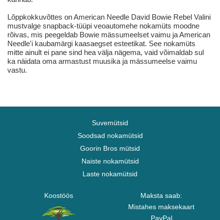
Lõppkokkuvõttes on American Needle David Bowie Rebel Valini
mustvalge snapback-tüüpi veoautomehe nokamüts moodne
rõivas, mis peegeldab Bowie mässumeelset vaimu ja American
Needle'i kaubamärgi kaasaegset esteetikat. See nokamüts
mitte ainult ei pane sind hea välja nägema, vaid võimaldab sul
ka näidata oma armastust muusika ja mässumeelse vaimu
vastu.
Suvemütsid
Soodsad nokamütsid
Goorin Bros mütsid
Naiste nokamütsid
Laste nokamütsid
Koostöös
Maksta saab:
Mistahes maksekaart
PayPal