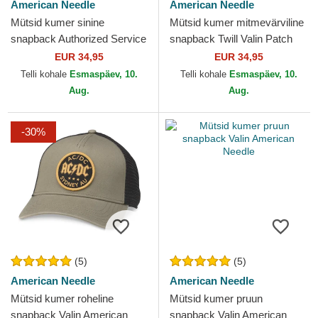
American Needle
American Needle
Mütsid kumer sinine
Mütsid kumer mitmevärviline
snapback Authorized Service
snapback Twill Valin Patch
Valin American Needle
American Needle
EUR 34,95
EUR 34,95
Telli kohale
Esmaspäev, 10.
Telli kohale
Esmaspäev, 10.
Aug.
Aug.
-30%
(5)
(5)
American Needle
American Needle
Mütsid kumer roheline
Mütsid kumer pruun
snapback Valin American
snapback Valin American