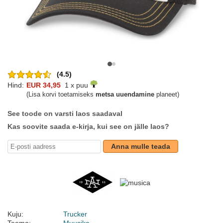
(4.5)
Hind:
EUR 34,95
1 x puu
(Lisa korvi toetamiseks
metsa uuendamine
planeet)
See toode on varsti laos saadaval
Kas soovite saada e-kirja, kui see on jälle laos?
Anna mulle teada
Kuju:
Trucker