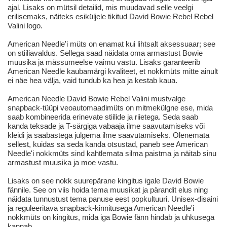
ajal. Lisaks on mütsil detailid, mis muudavad selle veelgi
erilisemaks, näiteks esiküljele tikitud David Bowie Rebel Rebel
Valini logo.
American Needle'i müts on enamat kui lihtsalt aksessuaar; see
on stiiliavaldus. Sellega saad näidata oma armastust Bowie
muusika ja mässumeelse vaimu vastu. Lisaks garanteerib
American Needle kaubamärgi kvaliteet, et nokkmüts mitte ainult
ei näe hea välja, vaid tundub ka hea ja kestab kaua.
American Needle David Bowie Rebel Valini mustvalge
snapback-tüüpi veoautomaadimüts on mitmekülgne ese, mida
saab kombineerida erinevate stiilide ja riietega. Seda saab
kanda teksade ja T-särgiga vabaaja ilme saavutamiseks või
kleidi ja saabastega julgema ilme saavutamiseks. Olenemata
sellest, kuidas sa seda kanda otsustad, paneb see American
Needle'i nokkmüts sind kahtlemata silma paistma ja näitab sinu
armastust muusika ja moe vastu.
Lisaks on see nokk suurepärane kingitus igale David Bowie
fännile. See on viis hoida tema muusikat ja pärandit elus ning
näidata tunnustust tema panuse eest popkultuuri. Unisex-disaini
ja reguleeritava snapback-kinnitusega American Needle'i
nokkmüts on kingitus, mida iga Bowie fänn hindab ja uhkusega
kannab.