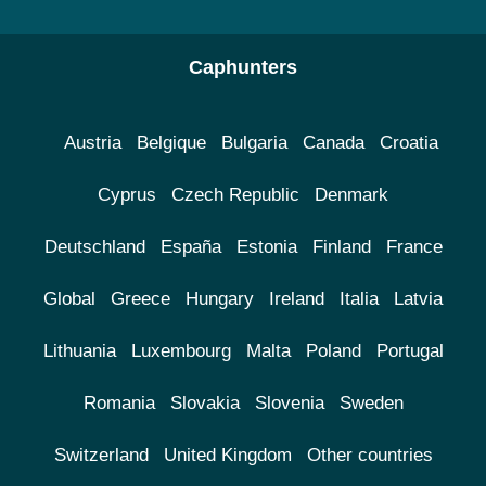
Caphunters
Austria
Belgique
Bulgaria
Canada
Croatia
Cyprus
Czech Republic
Denmark
Deutschland
España
Estonia
Finland
France
Global
Greece
Hungary
Ireland
Italia
Latvia
Lithuania
Luxembourg
Malta
Poland
Portugal
Romania
Slovakia
Slovenia
Sweden
Switzerland
United Kingdom
Other countries