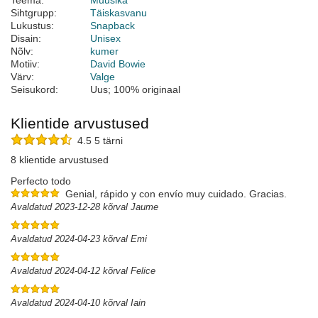
Teema:
Muusika
Sihtgrupp:
Täiskasvanu
Lukustus:
Snapback
Disain:
Unisex
Nõlv:
kumer
Motiiv:
David Bowie
Värv:
Valge
Seisukord:
Uus; 100% originaal
Klientide arvustused
4.5 5 tärni
8 klientide arvustused
Perfecto todo
Genial, rápido y con envío muy cuidado. Gracias.
Avaldatud 2023-12-28 kõrval Jaume
Avaldatud 2024-04-23 kõrval Emi
Avaldatud 2024-04-12 kõrval Felice
Avaldatud 2024-04-10 kõrval Iain