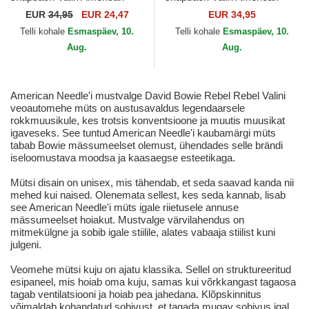
Needle
Needle
EUR
34,95
EUR 24,47
EUR 34,95
Telli kohale
Esmaspäev, 10.
Telli kohale
Esmaspäev, 10.
Aug.
Aug.
American Needle'i mustvalge David Bowie Rebel Rebel Valini
veoautomehe müts on austusavaldus legendaarsele
rokkmuusikule, kes trotsis konventsioone ja muutis muusikat
igaveseks. See tuntud American Needle'i kaubamärgi müts
tabab Bowie mässumeelset olemust, ühendades selle brändi
iseloomustava moodsa ja kaasaegse esteetikaga.
Mütsi disain on unisex, mis tähendab, et seda saavad kanda nii
mehed kui naised. Olenemata sellest, kes seda kannab, lisab
see American Needle'i müts igale riietusele annuse
mässumeelset hoiakut. Mustvalge värvilahendus on
mitmekülgne ja sobib igale stiilile, alates vabaaja stiilist kuni
julgeni.
Veomehe mütsi kuju on ajatu klassika. Sellel on struktureeritud
esipaneel, mis hoiab oma kuju, samas kui võrkkangast tagaosa
tagab ventilatsiooni ja hoiab pea jahedana. Klõpskinnitus
võimaldab kohandatud sobivust, et tagada mugav sobivus igal