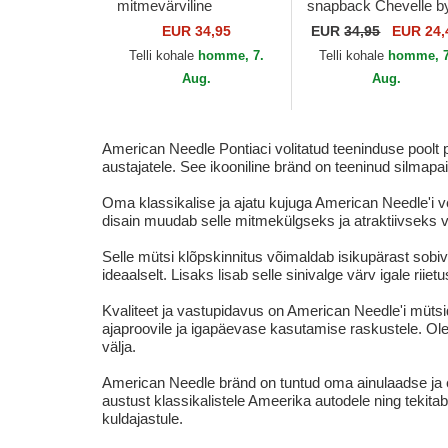
mitmevärviline
snapback Chevelle b
snapback Twill Valin
Valin American Needl
EUR 34,95
EUR
34,95
EUR 24,
Patch American Needle
Telli kohale
homme, 7.
Telli kohale
homme, 7
Aug.
Aug.
American Needle Pontiaci volitatud teeninduse poolt pa
austajatele. See ikooniline bränd on teeninud silmap
Oma klassikalise ja ajatu kujuga American Needle'i 
disain muudab selle mitmekülgseks ja atraktiivseks va
Selle mütsi klõpskinnitus võimaldab isikupärast sobi
ideaalselt. Lisaks lisab selle sinivalge värv igale riietus
Kvaliteet ja vastupidavus on American Needle'i müt
ajaproovile ja igapäevase kasutamise raskustele. Ole
välja.
American Needle bränd on tuntud oma ainulaadse ja eri
austust klassikalistele Ameerika autodele ning tekit
kuldajastule.