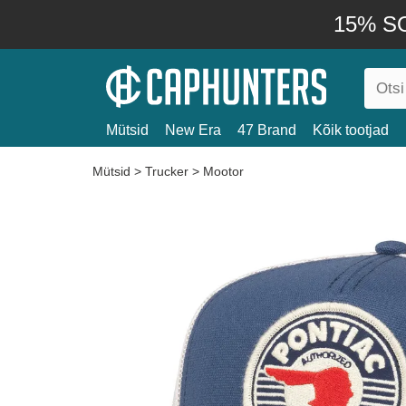
15% SO
Mütsid
New Era
47 Brand
Kõik tootjad
Mütsid
>
Trucker
>
Mootor