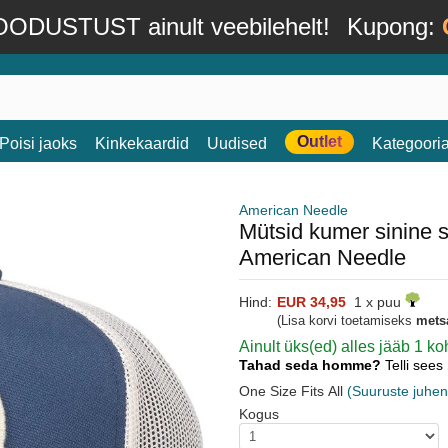
ODUSTUST ainult veebilehelt!
Kupong:
Outlet
Poisi jaoks
Kinkekaardid
Uudised
Kategoori
American Needle
Mütsid kumer sinine 
American Needle
Hind:
EUR 34,95
1 x puu
(Lisa korvi toetamiseks
mets
Ainult üks(ed) alles jääb 1 
Tahad seda homme?
Telli sees
One Size Fits All
(Suuruste juhen
Kogus