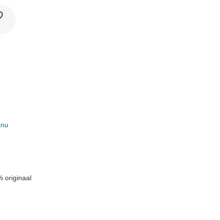
anu
k
 originaal