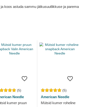
em ja koos astuda sammu jätkusuutlikkuse ja parema
(5)
(5)
erican Needle
American Needle
tsid kumer pruun
Mütsid kumer roheline