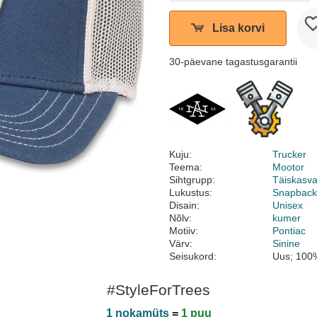
Lisa korvi
30-päevane tagastusgarantii
Kuju:
Trucker
Teema:
Mootor
Sihtgrupp:
Täiskasv
Lukustus:
Snapbac
Disain:
Unisex
Nõlv:
kumer
Motiiv:
Pontiac
Värv:
Sinine
Seisukord:
Uus; 100%
#StyleForTrees
1 nokamüts
=
1 puu