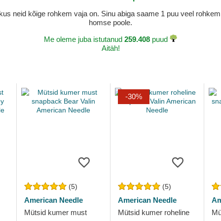
a, kus neid kõige rohkem vaja on. Sinu abiga saame 1 puu veel rohk
homse poole.
Me oleme juba istutanud
259.408
puud
Aitäh!
-30%
(5)
(5)
American Needle
American Needle
Am
Mütsid kumer must
Mütsid kumer roheline
Mü