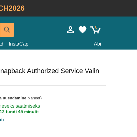
CH2026
0
ad
InstaCap
Abi
snapback Authorized Service Valin
a uuendamine
planeet)
koheseks saatmiseks
12 tundi 45 minutit
d)