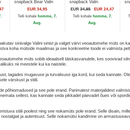
y
snapback Bear Valin
snapback Valin
sn
e
American Needle
American Needle
Am
47
EUR 34,95
EUR
34,95
EUR 24,47
.
Telli kohale
homme, 7.
Telli kohale
homme, 7.
T
Aug.
Aug.
kutav sinivalge Valini sinist ja valget värvi veoautomehe müts on kaht
aistva koha mütside maailmas ja see konkreetne toode ei valmista pe
veoautomehe müts sobib ideaalselt täiskasvanutele, kes soovivad silm
likuks nii meestele kui ka naistele.
vust, tagades mugavuse ja turvalisuse iga kord, kui seda kannate. Ol
ele värskust ja stiili.
side põhiomadused ja see pole erand. Parimatest materjalidest valm
nemata sellest, kas kannate seda pikkadel päevadel õues või spordiür
stuva stiili poolest ning see nokamüts pole erand. Selle disain, mille
ab nostalgiat ja autentsust. Selle nokamütsi kandmine on armastuseav