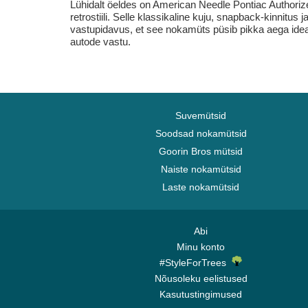
Lühidalt öeldes on American Needle Pontiac Authorize
retrostiili. Selle klassikaline kuju, snapback-kinnitu
vastupidavus, et see nokamüts püsib pikka aega idea
autode vastu.
Suvemütsid
Soodsad nokamütsid
Goorin Bros mütsid
Naiste nokamütsid
Laste nokamütsid
Abi
Minu konto
#StyleForTrees
Nõusoleku eelistused
Kasutustingimused