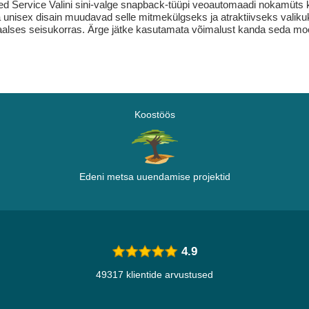
d Service Valini sini-valge snapback-tüüpi veoautomaadi nokamüts koh
s ja unisex disain muudavad selle mitmekülgseks ja atraktiivseks valiku
alses seisukorras. Ärge jätke kasutamata võimalust kanda seda moei
Koostöös
Edeni metsa uuendamise projektid
4.9
49317 klientide arvustused