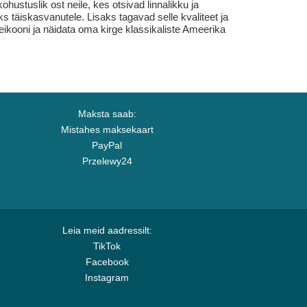
ustuslik ost neile, kes otsivad linnalikku ja
ks täiskasvanutele. Lisaks tagavad selle kvaliteet ja
kooni ja näidata oma kirge klassikaliste Ameerika
Maksta saab:
Mistahes maksekaart
PayPal
Przelewy24
Leia meid aadressilt:
TikTok
Facebook
Instagram