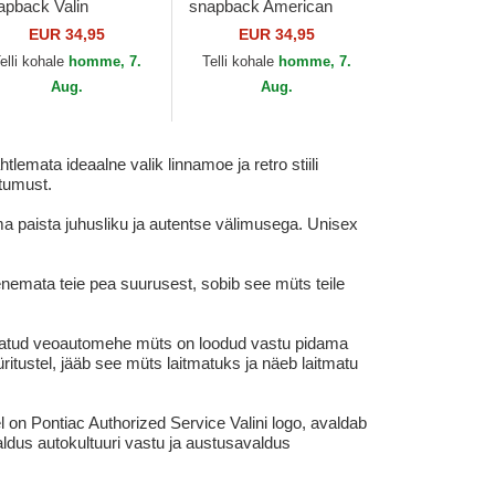
apback Valin
snapback American
erican Needle
Needle
EUR 34,95
EUR 34,95
elli kohale
homme, 7.
Telli kohale
homme, 7.
Aug.
Aug.
lemata ideaalne valik linnamoe ja retro stiili
ttumust.
a paista juhusliku ja autentse välimusega. Unisex
enemata teie pea suurusest, sobib see müts teile
istatud veoautomehe müts on loodud vastu pidama
itustel, jääb see müts laitmatuks ja näeb laitmatu
l on Pontiac Authorized Service Valini logo, avaldab
aldus autokultuuri vastu ja austusavaldus