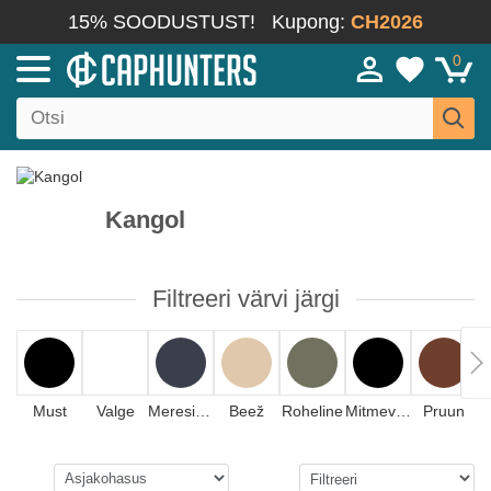
15% SOODUSTUST!
Kupong:
CH2026
0
Kangol
Filtreeri värvi järgi
Must
Valge
Meresinine
Beež
Roheline
Mitmevärviline
Pruun