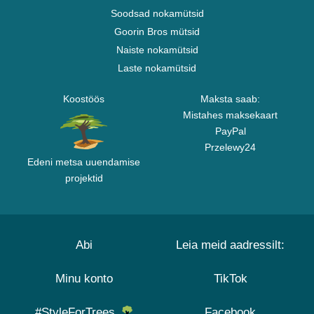
Soodsad nokamütsid
Goorin Bros mütsid
Naiste nokamütsid
Laste nokamütsid
Koostöös
Maksta saab:
Mistahes maksekaart
PayPal
Przelewy24
Edeni metsa uuendamise
projektid
Abi
Leia meid aadressilt:
Minu konto
TikTok
#StyleForTrees
Facebook