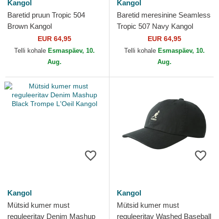
Kangol
Kangol
Baretid pruun Tropic 504
Baretid meresinine Seamless
Brown Kangol
Tropic 507 Navy Kangol
EUR 64,95
EUR 64,95
Telli kohale
Esmaspäev, 10.
Telli kohale
Esmaspäev, 10.
Aug.
Aug.
Kangol
Kangol
Mütsid kumer must
Mütsid kumer must
reguleeritav Denim Mashup
reguleeritav Washed Baseball