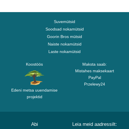
Suvemütsid
Soodsad nokamütsid
Goorin Bros mütsid
Naiste nokamütsid
Laste nokamütsid
Koostöös
Maksta saab:
Mistahes maksekaart
PayPal
Przelewy24
Edeni metsa uuendamise
projektid
Abi
Leia meid aadressilt: