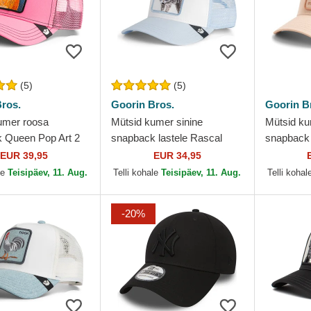
(5)
(5)
ros.
Goorin Bros.
Goorin B
umer roosa
Mütsid kumer sinine
Mütsid k
 Queen Pop Art 2
snapback lastele Rascal
snapback 
 Goorin Bros.
Raccoon Mini The Farm
Farm Goor
EUR 39,95
EUR 34,95
Goorin Bros.
le
Teisipäev, 11. Aug.
Telli kohale
Teisipäev, 11. Aug.
Telli kohal
-20%