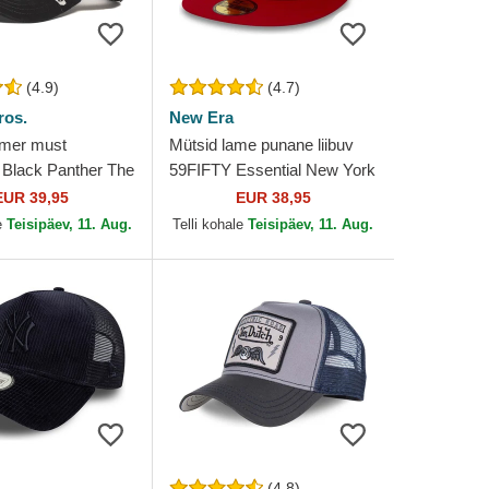
(4.9)
(4.7)
ros.
New Era
umer must
Mütsid lame punane liibuv
Black Panther The
59FIFTY Essential New York
in Bros.
Yankees MLB New Era
EUR 39,95
EUR 38,95
e
Teisipäev, 11. Aug.
Telli kohale
Teisipäev, 11. Aug.
(4.8)