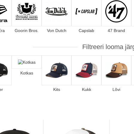
Era
Goorin Bros.
Von Dutch
Capslab
47 Brand
Filtreeri looma jär
Kotkas
er
Kits
Kukk
Lõvi