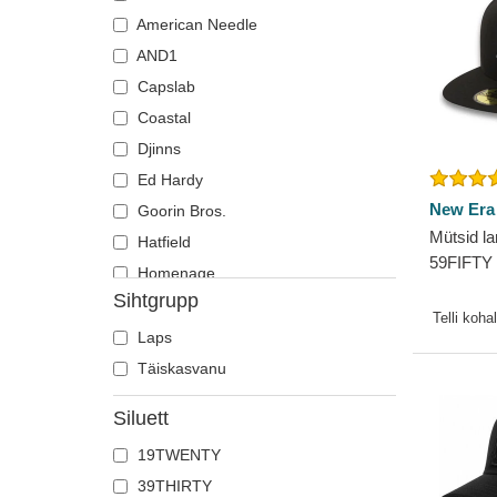
Hirv
American Needle
Hobune
AND1
Hüljes
Capslab
Hunt
Coastal
Jaaniuss
Djinns
Jõehobu
Ed Hardy
Kajakas
New Era
Goorin Bros.
Mütsid la
Karu
Hatfield
59FIFTY 
Kass
Homenage
Yankees
Sihtgrupp
Kiil
Kangol
Telli koha
Kits
Kimoa
Laps
Koer
Mitchell & Ness
Täiskasvanu
Koiott
New Era
Siluett
Kolju
Nike
19TWENTY
Kotkas
Oblack
39THIRTY
Krabi
Pica Pica