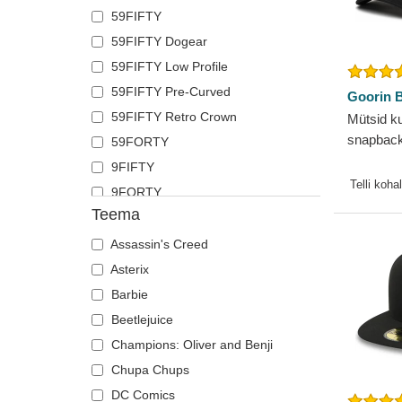
59FIFTY
Krokodill
Polo Ralph Lauren
59FIFTY Dogear
Kukk
Superdry
59FIFTY Low Profile
Labradori retriiver
The No.1 Face
59FIFTY Pre-Curved
Lammas
Von Dutch
Goorin B
59FIFTY Retro Crown
Lehm
Mütsid k
Wheels And Waves
snapback
59FORTY
Liblikas
Core Co
9FIFTY
Lõvi
Goorin B
Telli koha
9FORTY
Madu
Teema
9FORTY APEX
Mesilane
9FORTY M-Crown
Ninasarvik
Assassin's Creed
9SEVENTY
Öökull
Asterix
9TWENTY
Orav
Barbie
A Frame
Panter
Beetlejuice
Casual Classic
Part
Champions: Oliver and Benji
E Frame
Pegasos
Chupa Chups
Open Back
Pesukaru
DC Comics