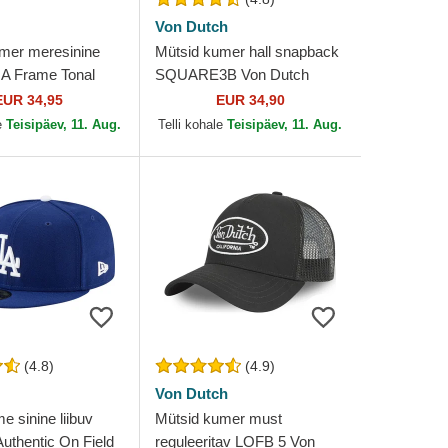
Von Dutch
mer meresinine
Mütsid kumer hall snapback
A Frame Tonal
SQUARE3B Von Dutch
 York Yankees
EUR 34,95
EUR 34,90
 Era
e
Teisipäev, 11. Aug.
Telli kohale
Teisipäev, 11. Aug.
(4.8)
(4.9)
Von Dutch
e sinine liibuv
Mütsid kumer must
uthentic On Field
reguleeritav LOFB 5 Von