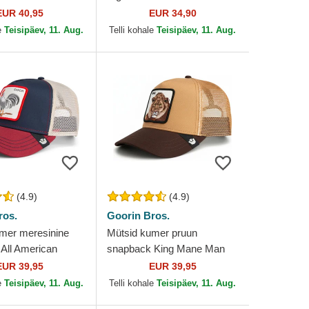
 Angeles Dodgers
Dutch
EUR 40,95
EUR 34,90
 Era
e
Teisipäev, 11. Aug.
Telli kohale
Teisipäev, 11. Aug.
(4.9)
(4.9)
ros.
Goorin Bros.
mer meresinine
Mütsid kumer pruun
All American
snapback King Mane Man
he Farm Goorin
The Farm Goorin Bros.
EUR 39,95
EUR 39,95
e
Teisipäev, 11. Aug.
Telli kohale
Teisipäev, 11. Aug.