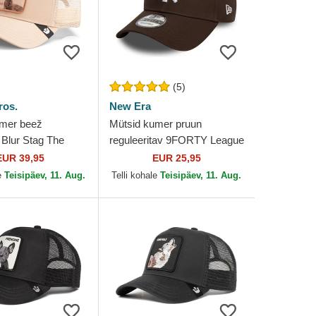
(5)
ros.
New Era
umer beež
Mütsid kumer pruun
Blur Stag The
reguleeritav 9FORTY League
in Bros.
Essential New York Yankees
EUR 39,95
EUR 25,95
MLB New Era
e
Teisipäev, 11. Aug.
Telli kohale
Teisipäev, 11. Aug.