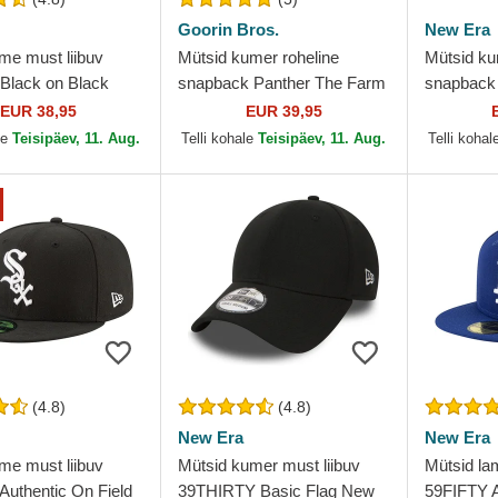
Goorin Bros.
New Era
me must liibuv
Mütsid kumer roheline
Mütsid ku
Black on Black
snapback Panther The Farm
snapback 
k Yankees MLB
Goorin Bros.
Cord New
EUR 38,95
EUR 39,95
MLB New
le
Teisipäev, 11. Aug.
Telli kohale
Teisipäev, 11. Aug.
Telli kohal
(4.8)
(4.8)
New Era
New Era
me must liibuv
Mütsid kumer must liibuv
Mütsid lam
Authentic On Field
39THIRTY Basic Flag New
59FIFTY A