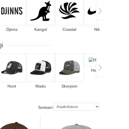
Djinns
Kangol
Coastal
Nike
gi
Hobune
Hunt
Madu
Skorpion
Hir
Sorteeri: