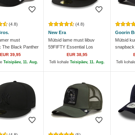
(4.8)
(4.8)
ros.
New Era
Goorin B
umer must
Mütsid lame must liibuv
Mütsid k
 The Black Panther
59FIFTY Essential Los
snapback 
mbo The Farm
Angeles Dodgers MLB New
Farm Goor
EUR 39,95
EUR 38,95
ros.
Era
le
Teisipäev, 11. Aug.
Telli kohale
Teisipäev, 11. Aug.
Telli kohal
(4.8)
(5)