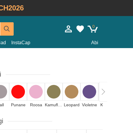
CH2026
0
iad
InstaCap
Abi
i
all
Punane
Roosa
Kamuflaaž
Leopard
Violetne
Kollane
Kivi
gi