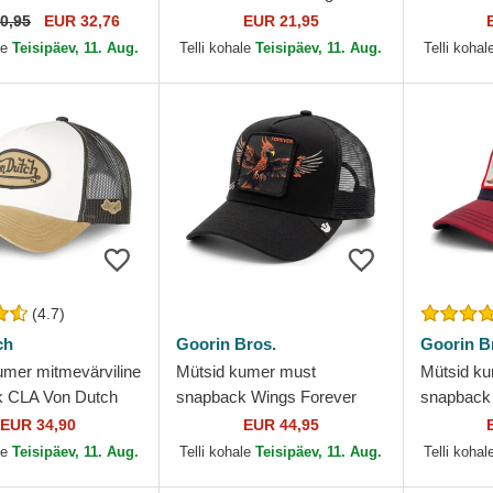
icago White Sox
Era
Game Los
0,95
EUR 32,76
EUR 21,95
 Era
MLB New
le
Teisipäev, 11. Aug.
Telli kohale
Teisipäev, 11. Aug.
Telli kohal
(4.7)
ch
Goorin Bros.
Goorin B
umer mitmevärviline
Mütsid kumer must
Mütsid ku
k CLA Von Dutch
snapback Wings Forever
snapback 
The Farm Goorin Bros.
Rooster T
EUR 34,90
EUR 44,95
Bros.
le
Teisipäev, 11. Aug.
Telli kohale
Teisipäev, 11. Aug.
Telli kohal