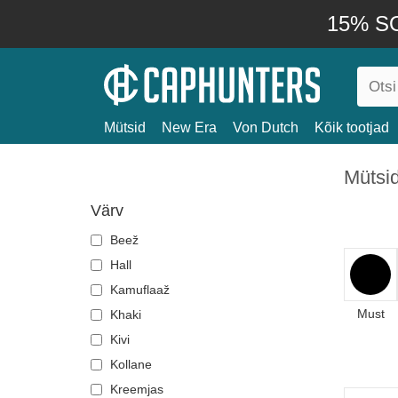
15% SO
Mütsid
New Era
Von Dutch
Kõik tootjad
Mütsi
Värv
Beež
Hall
Kamuflaaž
Must
Khaki
Kivi
Kollane
Kreemjas