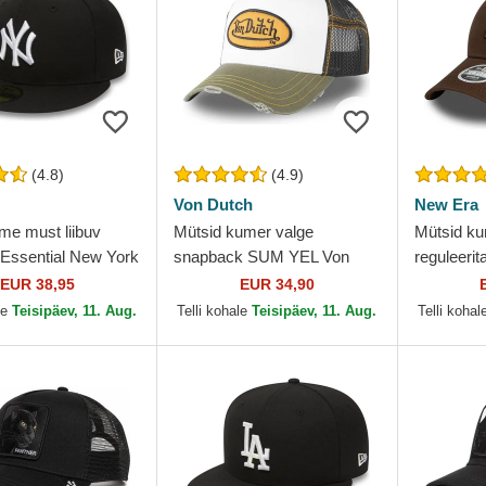
(4.8)
(4.9)
Von Dutch
New Era
me must liibuv
Mütsid kumer valge
Mütsid ku
Essential New York
snapback SUM YEL Von
reguleeri
 MLB New Era
Dutch
League Es
EUR 38,95
EUR 34,90
Yankees 
le
Teisipäev, 11. Aug.
Telli kohale
Teisipäev, 11. Aug.
Telli kohal