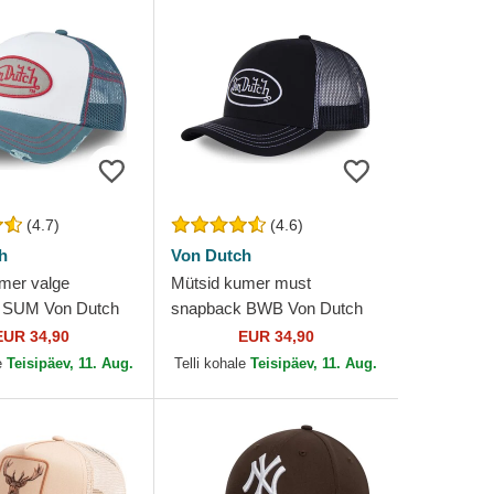
(4.7)
(4.6)
h
Von Dutch
mer valge
Mütsid kumer must
 SUM Von Dutch
snapback BWB Von Dutch
EUR 34,90
EUR 34,90
e
Teisipäev, 11. Aug.
Telli kohale
Teisipäev, 11. Aug.