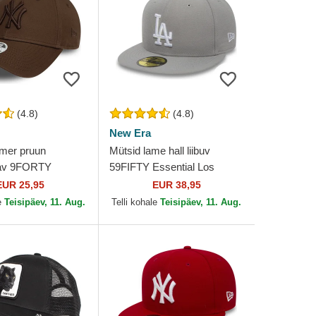
(4.8)
(4.8)
New Era
mer pruun
Mütsid lame hall liibuv
tav 9FORTY
59FIFTY Essential Los
sential New York
Angeles Dodgers MLB New
EUR 25,95
EUR 38,95
MLB New Era
Era
e
Teisipäev, 11. Aug.
Telli kohale
Teisipäev, 11. Aug.