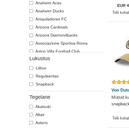
Anaheim Aces
Game Ch
EUR
4
Tiiger
Müütilised olendid
Anaheim Ducks
MLB New
Telli koha
Tšihuahua
My Hero Academia
Aniquiladores FC
Tukan
Naruto
Arizona Cardinals
Türannosaurus
NASA
Arizona Diamondbacks
Tuvi
Õlu
Associazione Sportiva Roma
Ükssarvik
One Piece
Aston Villa Football Club
Osariigid ja riigid
Lukustus
Atlanta Braves
Rahvuspargid
Atlanta Falcons
Liibuv
Rick ja Morty
Boston Bruins
Reguleeritav
Robot Grendizer
Boston Celtics
Snapback
Scooby-Doo
Von Dut
Boston Red Sox
Shrek
Tegelane
Mütsid k
Brooklyn Nets
Smurfid
snapbac
Akatsuki
Carolina Panthers
Sõrmuste isand
Altair
Chelsea Football Club
Telli koha
SpongeBob
Asterix
Chicago Bears
Super Mario Bros.