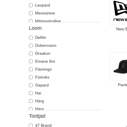
Leopard
Meresinine
Mitmevärviline
Loom
Must
New 
Oranž
Delfiin
Pruun
Dobermann
Punane
Draakon
Roheline
Emane lõvi
Roosa
Flamingo
Sinine
Fööniks
Valge
Pant
Gepard
Violetne
Hai
Härg
Härg
Tootjad
Heeringas
Hiir
47 Brand