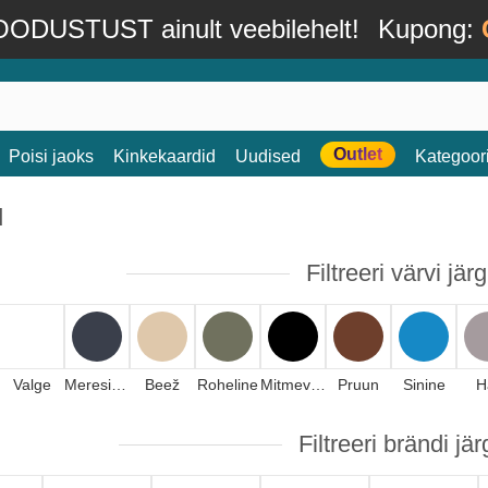
ODUSTUST ainult veebilehelt!
Kupong:
Outlet
Poisi jaoks
Kinkekaardid
Uudised
Kategoor
d
Filtreeri värvi järg
Valge
Meresinine
Beež
Roheline
Mitmevärviline
Pruun
Sinine
H
Filtreeri brändi jär