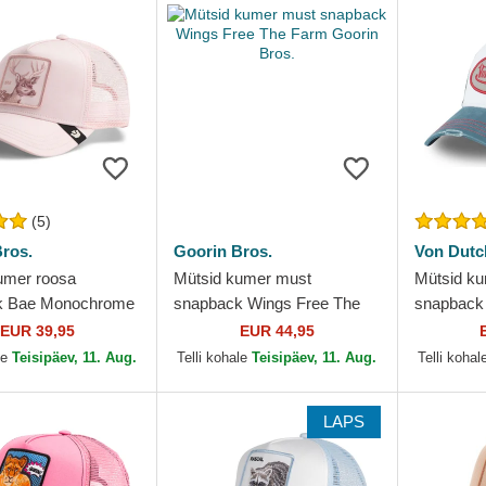
(5)
ros.
Goorin Bros.
Von Dutc
umer roosa
Mütsid kumer must
Mütsid ku
k Bae Monochrome
snapback Wings Free The
snapback
 Goorin Bros.
Farm Goorin Bros.
EUR 39,95
EUR 44,95
le
Teisipäev, 11. Aug.
Telli kohale
Teisipäev, 11. Aug.
Telli kohal
LAPS