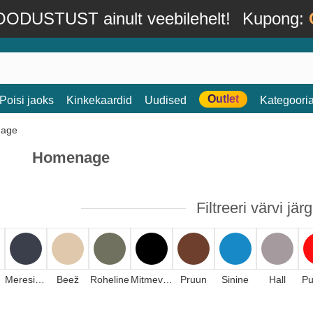
ODUSTUST ainult veebilehelt!
Kupong:
Outlet
Poisi jaoks
Kinkekaardid
Uudised
Kategoori
Homenage
Filtreeri värvi järg
Meresinine
Beež
Roheline
Mitmevärviline
Pruun
Sinine
Hall
P