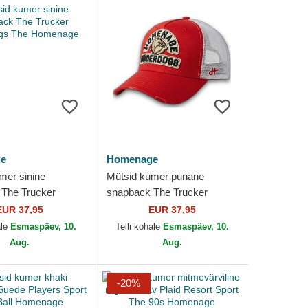
e
Homenage
mer sinine
Mütsid kumer punane
The Trucker
snapback The Trucker
s The Homenage
Underdogs The Homenage
EUR 37,95
EUR 37,95
ale
Esmaspäev, 10.
Telli kohale
Esmaspäev, 10.
Aug.
Aug.
-20%