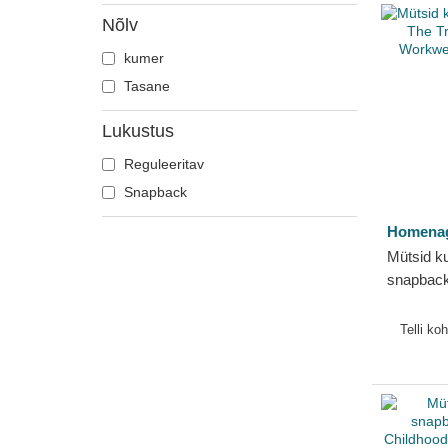
Nõlv
kumer
Tasane
Lukustus
Reguleeritav
Snapback
Homena
Mütsid k
snapback
1975 Wo
Homena
Telli ko