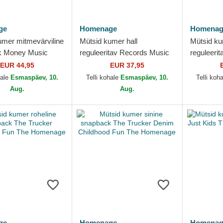
ge
Homenage
Homenag
umer mitmevärviline
Mütsid kumer hall
Mütsid ku
k Money Music
reguleeritav Records Music
reguleerit
dentity The Snap
Shapes Identity The 90s
Merchandi
EUR 44,95
EUR 37,95
ge
Homenage
Homenag
hale
Esmaspäev, 10.
Telli kohale
Esmaspäev, 10.
Telli koh
Aug.
Aug.
ge
Homenage
Homenag