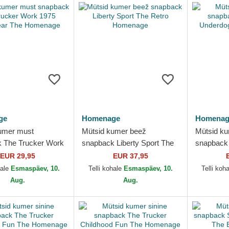
ge
Homenage
Homenag
umer must
Mütsid kumer beež
Mütsid ku
 The Trucker Work
snapback Liberty Sport The
snapback 
rkwear The
Retro Homenage
Underdog
EUR 29,95
EUR 37,95
ge
hale
Esmaspäev, 10.
Telli kohale
Esmaspäev, 10.
Telli koh
Aug.
Aug.