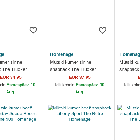
ge
Homenage
Homenag
umer sinine
Mütsid kumer sinine
Mütsid ku
 The Trucker
snapback The Trucker
snapback
d Fun The
Childhood Fun The
Sport The
EUR 34,95
EUR 37,95
ge
Homenage
hale
Esmaspäev, 10.
Telli kohale
Esmaspäev, 10.
Telli koh
Aug.
Aug.