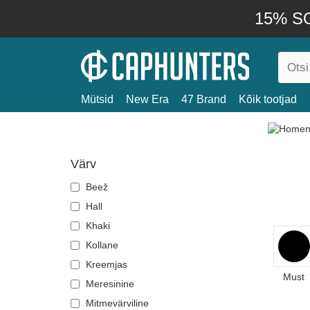
15% SO
Mütsid
New Era
47 Brand
Kõik tootjad
Värv
Beež
Hall
Khaki
Kollane
Kreemjas
Must
Meresinine
Mitmevärviline