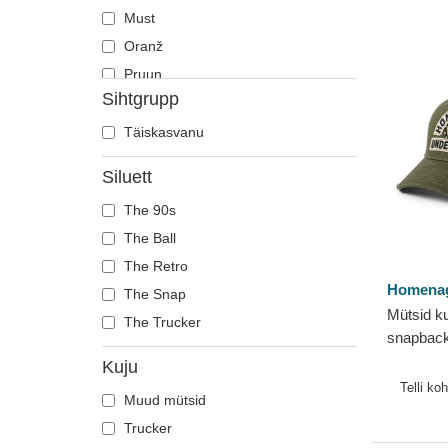
Must
Oranž
Pruun
Sihtgrupp
Punane
Roheline
Täiskasvanu
Roosa
Siluett
Sinine
The 90s
The Ball
The Retro
Homena
The Snap
Mütsid k
The Trucker
snapback
Underdo
Kuju
Telli ko
Muud mütsid
Trucker