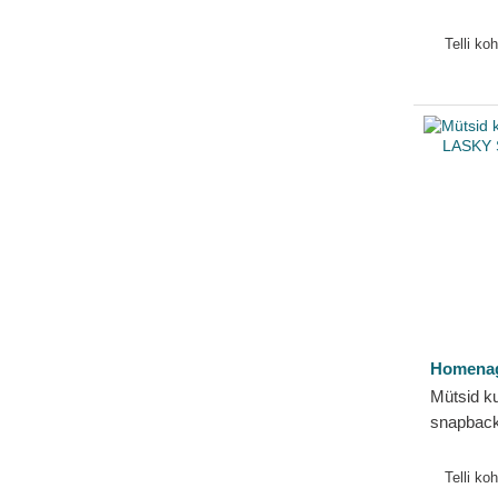
Childhoo
Homena
Telli ko
Homena
Mütsid k
snapbac
The Ret
Telli ko