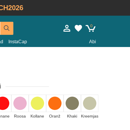
CH2026
0
ad
InstaCap
Abi
i
unane
Roosa
Kollane
Oranž
Khaki
Kreemjas