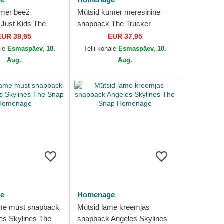
umer beež
Mütsid kumer meresinine
Just Kids The
snapback The Trucker
menage
Vintage Childhood Fun The
EUR 39,95
EUR 37,95
Homenage
ale
Esmaspäev, 10.
Telli kohale
Esmaspäev, 10.
Aug.
Aug.
e
Homenage
ame must snapback
Mütsid lame kreemjas
es Skylines The
snapback Angeles Skylines