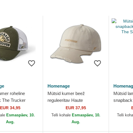
ge
Homenage
Homenag
umer roheline
Mütsid kumer beež
Mütsid la
 The Trucker
reguleeritav Haute
snapback
gs The Homenage
Merchandising The 90s
The Snap
EUR 34,95
EUR 37,95
Homenage
hale
Esmaspäev, 10.
Telli kohale
Esmaspäev, 10.
Telli koh
Aug.
Aug.