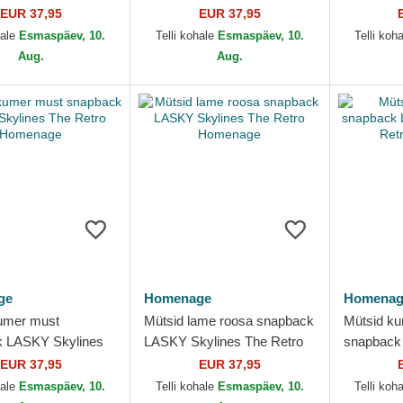
d Fun The
Snap Homenage
Snap Ho
EUR 37,95
EUR 37,95
ge
hale
Esmaspäev, 10.
Telli kohale
Esmaspäev, 10.
Telli koh
Aug.
Aug.
ge
Homenage
Homenag
umer must
Mütsid lame roosa snapback
Mütsid ku
k LASKY Skylines
LASKY Skylines The Retro
snapback
ro Homenage
Homenage
The Retr
EUR 37,95
EUR 37,95
hale
Esmaspäev, 10.
Telli kohale
Esmaspäev, 10.
Telli koh