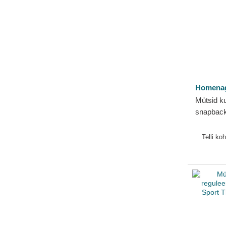
Homena
Mütsid k
snapback
Childhoo
Homena
Telli ko