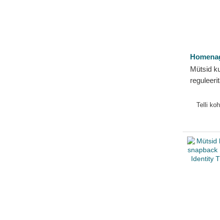
Homena
Mütsid k
reguleer
Sport T
Telli ko