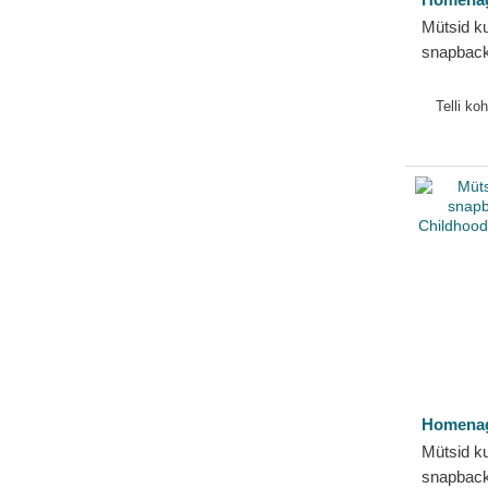
Mütsid k
snapback
Childhoo
Homena
Telli ko
Homena
Mütsid k
snapback