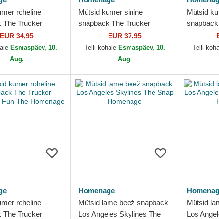
umer roheline
Mütsid kumer sinine
Mütsid k
 The Trucker
snapback The Trucker
snapback 
d Fun The
Denim Childhood Fun The
Retro Ho
EUR 34,95
EUR 37,95
ge
Homenage
hale
Esmaspäev, 10.
Telli kohale
Esmaspäev, 10.
Telli koh
Aug.
Aug.
ge
Homenage
Homenag
umer roheline
Mütsid lame beež snapback
Mütsid l
 The Trucker
Los Angeles Skylines The
Los Angel