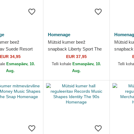
ge
Homenage
Homenag
umer beež
Mütsid kumer beež
Mütsid ku
itav Suede Resort
snapback Liberty Sport The
snapback 
he 90s Homenage
Retro Homenage
The Ball
EUR 34,95
EUR 37,95
hale
Esmaspäev, 10.
Telli kohale
Esmaspäev, 10.
Telli koh
Aug.
Aug.