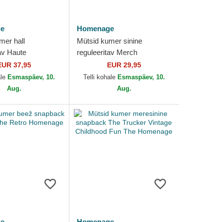
e
Homenage
mer hall
Mütsid kumer sinine
av Haute
reguleeritav Merch
sing The 90s
Merchandising The 90s
EUR 37,95
EUR 29,95
e
Homenage
ale
Esmaspäev, 10.
Telli kohale
Esmaspäev, 10.
Aug.
Aug.
e
Homenage