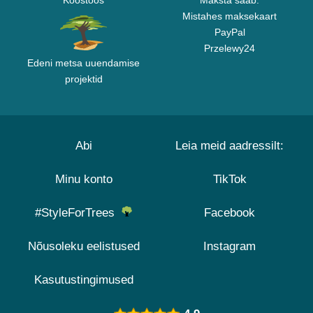
Koostöös
Maksta saab:
Mistahes maksekaart
PayPal
Przelewy24
Edeni metsa uuendamise
projektid
Abi
Leia meid aadressilt:
Minu konto
TikTok
#StyleForTrees
Facebook
Nõusoleku eelistused
Instagram
Kasutustingimused