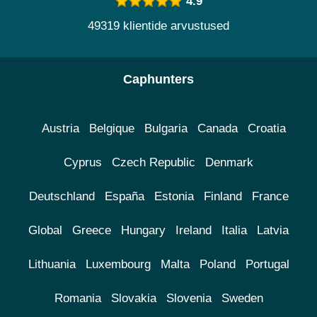
4.9
49319 klientide arvustused
Caphunters
Austria
Belgique
Bulgaria
Canada
Croatia
Cyprus
Czech Republic
Denmark
Deutschland
España
Estonia
Finland
France
Global
Greece
Hungary
Ireland
Italia
Latvia
Lithuania
Luxembourg
Malta
Poland
Portugal
Romania
Slovakia
Slovenia
Sweden