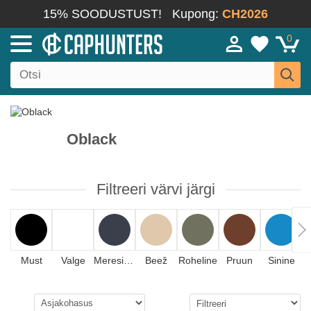
15% SOODUSTUST!
Kupong:
CH2026
0
Oblack
Filtreeri värvi järgi
Must
Valge
Meresinine
Beež
Roheline
Pruun
Sinine