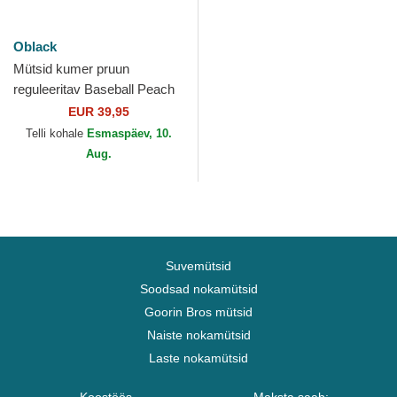
Oblack
Mütsid kumer pruun
reguleeritav Baseball Peach
OBL058 Oblack
EUR 39,95
Telli kohale
Esmaspäev, 10.
Aug.
Suvemütsid
Soodsad nokamütsid
Goorin Bros mütsid
Naiste nokamütsid
Laste nokamütsid