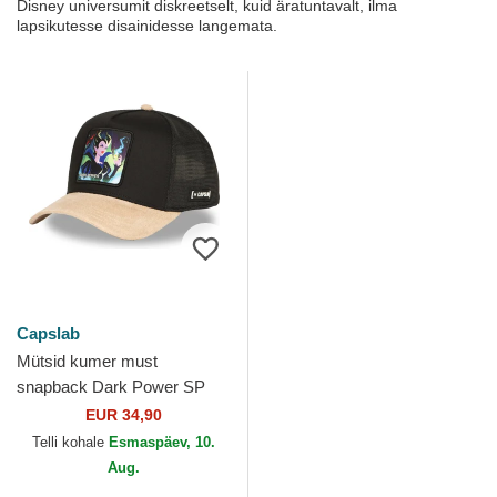
Disney universumit diskreetselt, kuid äratuntavalt, ilma
lapsikutesse disainidesse langemata.
Capslab
Mütsid kumer must
snapback Dark Power SP
PRI3 Maleficent Disney
EUR 34,90
Capslab
Telli kohale
Esmaspäev, 10.
Aug.