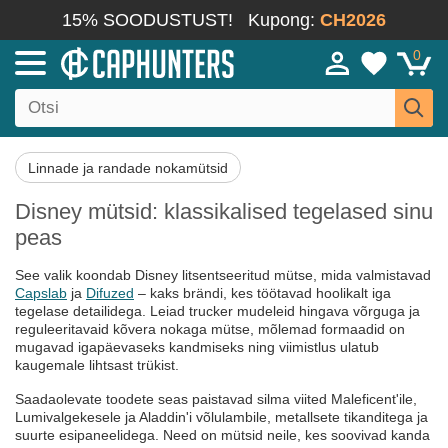
15% SOODUSTUST!
Kupong:
CH2026
0
Linnade ja randade nokamütsid
Disney mütsid: klassikalised tegelased sinu
peas
See valik koondab Disney litsentseeritud mütse, mida valmistavad
Capslab
ja
Difuzed
– kaks brändi, kes töötavad hoolikalt iga
tegelase detailidega. Leiad trucker mudeleid hingava võrguga ja
reguleeritavaid kõvera nokaga mütse, mõlemad formaadid on
mugavad igapäevaseks kandmiseks ning viimistlus ulatub
kaugemale lihtsast trükist.
Saadaolevate toodete seas paistavad silma viited Maleficent'ile,
Lumivalgekesele ja Aladdin'i võlulambile, metallsete tikanditega ja
suurte esipaneelidega. Need on mütsid neile, kes soovivad kanda