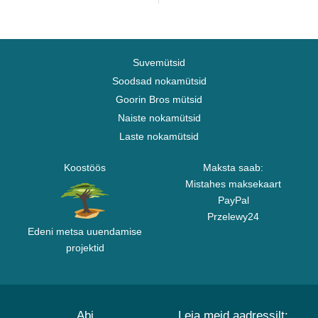
Suvemütsid
Soodsad nokamütsid
Goorin Bros mütsid
Naiste nokamütsid
Laste nokamütsid
Koostöös
Maksta saab:
Mistahes maksekaart
PayPal
Przelewy24
Edeni metsa uuendamise
projektid
Abi
Leia meid aadressilt: