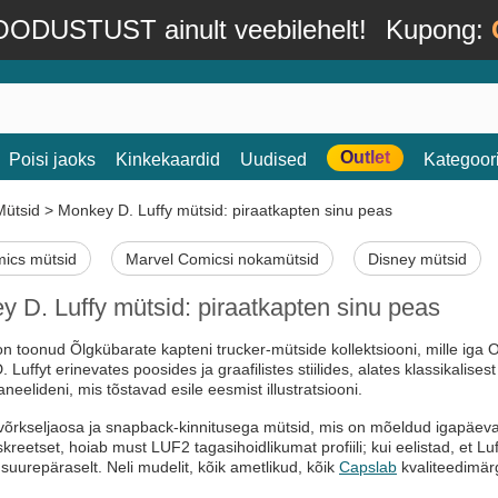
ODUSTUST ainult veebilehelt!
Kupong:
Outlet
Poisi jaoks
Kinkekaardid
Uudised
Kategoor
Mütsid
>
Monkey D. Luffy mütsid: piraatkapten sinu peas
ics mütsid
Marvel Comicsi nokamütsid
Disney mütsid
 D. Luffy mütsid: piraatkapten sinu peas
n toonud Õlgkübarate kapteni trucker-mütside kollektsiooni, mille iga
Luffyt erinevates poosides ja graafilistes stiilides, alates klassikalise
neelideni, mis tõstavad esile eesmist illustratsiooni.
õrkseljaosa ja snapback-kinnitusega mütsid, mis on mõeldud igapäeva
skreetset, hoiab must LUF2 tagasihoidlikumat profiili; kui eelistad, et L
suurepäraselt. Neli mudelit, kõik ametlikud, kõik
Capslab
kvaliteedimär