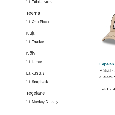
Täiskasvanu
Teema
One Piece
Kuju
Trucker
Nõlv
kumer
Capslab
Mütsid k
Lukustus
snapbac
Snapback
Monkey D
Capslab
Telli koha
Tegelane
Monkey D. Luffy