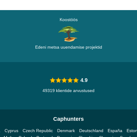
Koostöös
Edeni metsa uuendamise projektid
4.9
49319 klientide arvustused
Caphunters
a
Cyprus
Czech Republic
Denmark
Deutschland
España
Eston