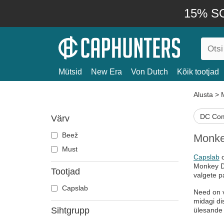
15% SO
Mütsid
New Era
Von Dutch
Kõik tootjad
Alusta
>
DC Com
Värv
Beež
Monkey
Must
Capslab
o
Monkey D. 
Tootjad
valgete pa
Capslab
Need on v
midagi di
Sihtgrupp
ülesande 