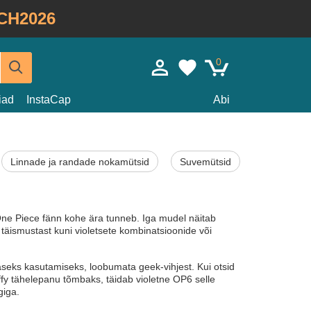
CH2026
0
iad
InstaCap
Abi
Linnade ja randade nokamütsid
Suvemütsid
 One Piece fänn kohe ära tunneb. Iga mudel näitab
st täismustast kuni violetsete kombinatsioonide või
seks kasutamiseks, loobumata geek-vihjest. Kui otsid
uffy tähelepanu tõmbaks, täidab violetne OP6 selle
giga.