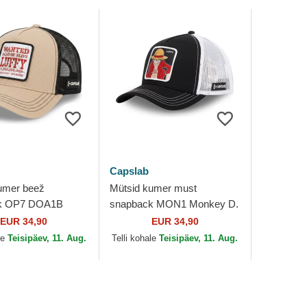
Capslab
umer beež
Mütsid kumer must
k OP7 DOA1B
snapback MON1 Monkey D.
. Luffy One Piece
Luffy One Piece Capslab
EUR 34,90
EUR 34,90
le
Teisipäev, 11. Aug.
Telli kohale
Teisipäev, 11. Aug.