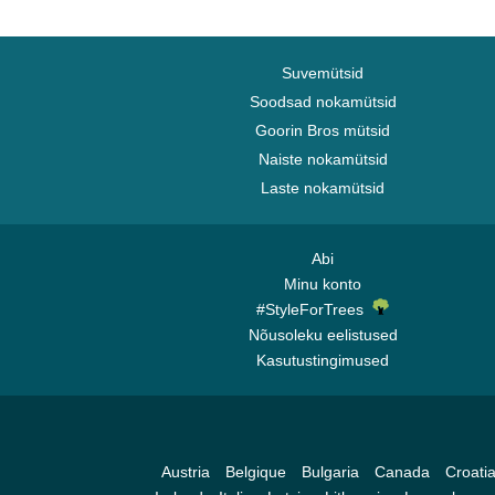
Suvemütsid
Soodsad nokamütsid
Goorin Bros mütsid
Naiste nokamütsid
Laste nokamütsid
Abi
Minu konto
#StyleForTrees
Nõusoleku eelistused
Kasutustingimused
Austria
Belgique
Bulgaria
Canada
Croati