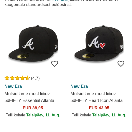
kaugemale standardsest polüestrist.
(4.7)
New Era
New Era
Mütsid lame must liibuv
Mütsid lame must liibuv
59FIFTY Essential Atlanta
59FIFTY Heart Icon Atlanta
Braves MLB New Era
Braves MLB New Era
EUR 38,95
EUR 43,95
Telli kohale
Teisipäev, 11. Aug.
Telli kohale
Teisipäev, 11. Aug.