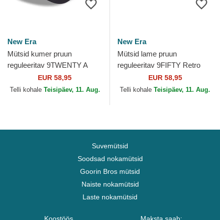
New Era
New Era
Mütsid kumer pruun
Mütsid lame pruun
reguleeritav 9TWENTY A
reguleeritav 9FIFTY Retro
Frame Wool Pinstripe Atlanta
Crown Wool Pinstripe Atlanta
EUR 58,95
EUR 58,95
Braves MLB New Era
Braves MLB New Era
Telli kohale
Teisipäev, 11. Aug.
Telli kohale
Teisipäev, 11. Aug.
Suvemütsid
Soodsad nokamütsid
Goorin Bros mütsid
Naiste nokamütsid
Laste nokamütsid
Koostöös
Maksta saab: