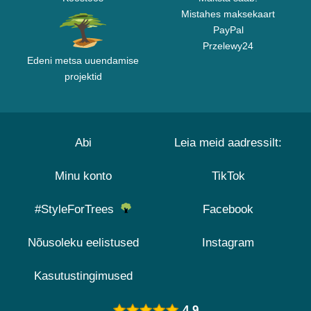
Mistahes maksekaart
PayPal
Przelewy24
Edeni metsa uuendamise
projektid
Abi
Leia meid aadressilt:
Minu konto
TikTok
#StyleForTrees
Facebook
Nõusoleku eelistused
Instagram
Kasutustingimused
4.9