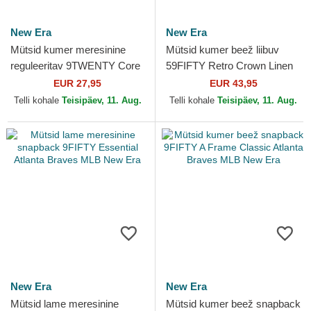
New Era
New Era
Mütsid kumer meresinine
Mütsid kumer beež liibuv
reguleeritav 9TWENTY Core
59FIFTY Retro Crown Linen
Classic Atlanta Braves MLB
Atlanta Braves MLB New Era
EUR 27,95
EUR 43,95
New Era
Telli kohale
Teisipäev, 11. Aug.
Telli kohale
Teisipäev, 11. Aug.
New Era
New Era
Mütsid lame meresinine
Mütsid kumer beež snapback