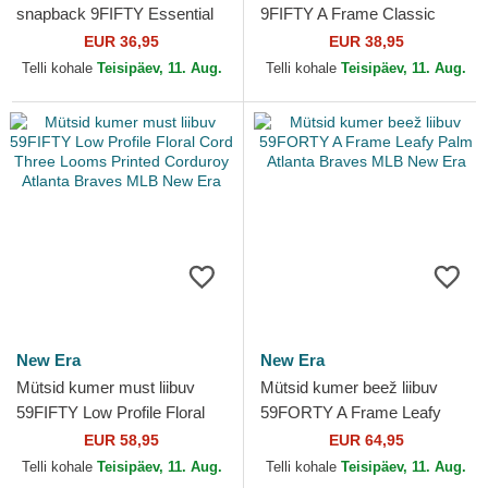
snapback 9FIFTY Essential
9FIFTY A Frame Classic
Atlanta Braves MLB New Era
Atlanta Braves MLB New Era
EUR 36,95
EUR 38,95
Telli kohale
Teisipäev, 11. Aug.
Telli kohale
Teisipäev, 11. Aug.
New Era
New Era
Mütsid kumer must liibuv
Mütsid kumer beež liibuv
59FIFTY Low Profile Floral
59FORTY A Frame Leafy
Cord Three Looms Printed
Palm Atlanta Braves MLB
EUR 58,95
EUR 64,95
Corduroy Atlanta...
New Era
Telli kohale
Teisipäev, 11. Aug.
Telli kohale
Teisipäev, 11. Aug.