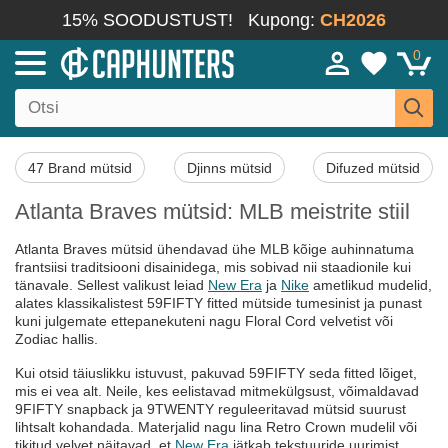
15% SOODUSTUST!
Kupong:
CH2026
0
47 Brand mütsid
Djinns mütsid
Difuzed mütsid
Atlanta Braves mütsid: MLB meistrite stiil
Atlanta Braves mütsid ühendavad ühe MLB kõige auhinnatuma
frantsiisi traditsiooni disainidega, mis sobivad nii staadionile kui
tänavale. Sellest valikust leiad
New Era
ja
Nike
ametlikud mudelid,
alates klassikalistest 59FIFTY fitted mütside tumesinist ja punast
kuni julgemate ettepanekuteni nagu Floral Cord velvetist või
Zodiac hallis.
Kui otsid täiuslikku istuvust, pakuvad 59FIFTY seda fitted lõiget,
mis ei vea alt. Neile, kes eelistavad mitmekülgsust, võimaldavad
9FIFTY snapback ja 9TWENTY reguleeritavad mütsid suurust
lihtsalt kohandada. Materjalid nagu lina Retro Crown mudelil või
tikitud velvet näitavad, et
New Era
jätkab tekstuuride uurimist