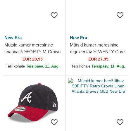
New Era
New Era
Mütsid kumer meresinine
Mütsid kumer meresinine
snapback 9FORTY M-Crown
reguleeritav 9TWENTY Core
Player Replica Atlanta
Classic Atlanta Braves MLB
EUR 29,95
EUR 27,95
Braves MLB New Era
New Era
Telli kohale
Teisipäev, 11. Aug.
Telli kohale
Teisipäev, 11. Aug.