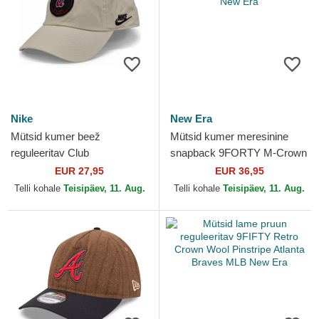
Nike
New Era
Mütsid kumer beež
Mütsid kumer meresinine
reguleeritav Club
snapback 9FORTY M-Crown
Unstructured Organic Cotton
All Star Game Atlanta Braves
EUR 27,95
EUR 36,95
Atlanta Braves MLB Nike
MLB New Era
Telli kohale
Teisipäev, 11. Aug.
Telli kohale
Teisipäev, 11. Aug.