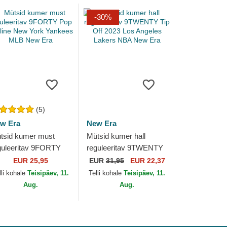
-30%
(5)
w Era
New Era
tsid kumer must
Mütsid kumer hall
guleeritav 9FORTY
reguleeritav 9TWENTY
p Outline New York
Tip Off 2023 Los
EUR 25,95
EUR
31,95
EUR 22,37
nkees MLB New Era
Angeles Lakers NBA
lli kohale
Teisipäev, 11.
Telli kohale
Teisipäev, 11.
New Era
Aug.
Aug.