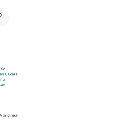
sid
es Lakers
anu
tav
 originaal