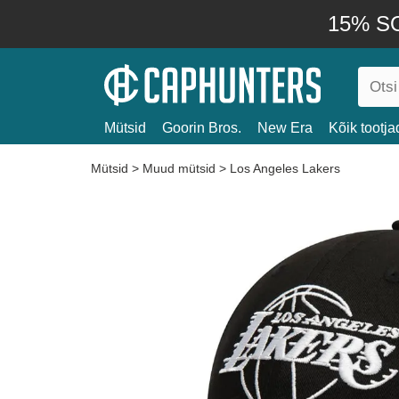
15% SO
Mütsid
Goorin Bros.
New Era
Kõik tootja
Mütsid
>
Muud mütsid
>
Los Angeles Lakers