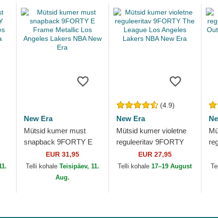
(4.9)
New Era
New Era
Ne
Mütsid kumer must
Mütsid kumer violetne
Mü
snapback 9FORTY E
reguleeritav 9FORTY
re
es
Frame Metallic Los
The League Los
Po
EUR 31,95
EUR 27,95
Angeles Lakers NBA
Angeles Lakers NBA
Ya
11.
Telli kohale
Teisipäev, 11.
Telli kohale
17–19 August
Te
New Era
New Era
Aug.