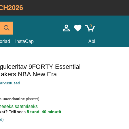
CH2026
0
oriad
InstaCap
Abi
guleeritav 9FORTY Essential
 Lakers NBA New Era
e arvustused
a uuendamine
planeet)
koheseks saatmiseks
gust?
Telli sees
5 tundi 40 minutit
d)