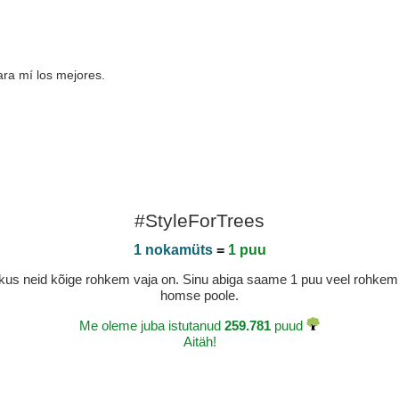
ra mí los mejores.
#StyleForTrees
1 nokamüts
=
1 puu
a, kus neid kõige rohkem vaja on. Sinu abiga saame 1 puu veel rohk
homse poole.
Me oleme juba istutanud
259.781
puud
Aitäh!