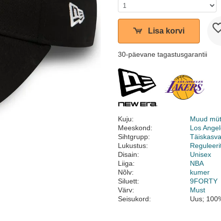
Lisa korvi
30-päevane tagastusgarantii
Kuju:
Muud müt
Meeskond:
Los Angel
Sihtgrupp:
Täiskasv
Lukustus:
Reguleeri
Disain:
Unisex
Liiga:
NBA
Nõlv:
kumer
Siluett:
9FORTY
Värv:
Must
Seisukord:
Uus; 100%