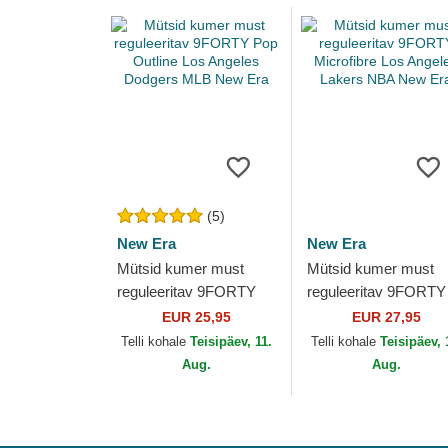
(5)
New Era
New Era
Mütsid kumer must
Mütsid kumer must
reguleeritav 9FORTY
reguleeritav 9FORTY
Pop Outline Los
Microfibre Los Angel
EUR 25,95
EUR 27,95
Angeles Dodgers MLB
Lakers NBA New Era
Telli kohale
Teisipäev, 11.
Telli kohale
Teisipäev, 
New Era
Aug.
Aug.