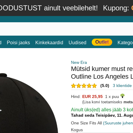
ODUSTUST ainult veebilehelt!
Kupong:
Outlet
d
Poisi jaoks
Kinkekaardid
Uudised
Katego
New Era
Mütsid kumer must re
Outline Los Angeles
(5.0)
3 klientid
Hind:
EUR 25,95
1 x puu
(Lisa korvi toetamiseks
mets
Ainult üks(ed) alles jääb 3 
Tahad seda Teisipäev, 11. Au
One Size Fits All
(Suuruste juhen
Kogus