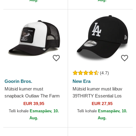
(4.7)
Goorin Bros.
New Era
Mütsid kumer must
Mütsid kumer must liibuv
snapback Outlaw The Farm
39THIRTY Essential Los
Goorin Bros.
Angeles Dodgers MLB New
EUR 39,95
EUR 27,95
Era
Telli kohale
Esmaspäev, 10.
Telli kohale
Esmaspäev, 10.
Aug.
Aug.