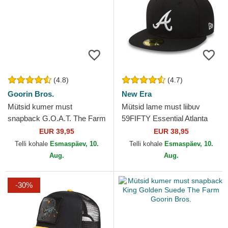
(4.8)
(4.7)
Goorin Bros.
New Era
Mütsid kumer must
Mütsid lame must liibuv
snapback G.O.A.T. The Farm
59FIFTY Essential Atlanta
Goorin Bros.
Braves MLB New Era
EUR 39,95
EUR 38,95
Telli kohale
Esmaspäev, 10.
Telli kohale
Esmaspäev, 10.
Aug.
Aug.
-30%