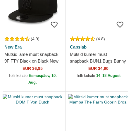
(4.9)
(4.8)
New Era
Capslab
Mütsid lame must snapback
Mütsid kumer must
9FIFTY Black on Black New
snapback BUN1 Bugs Bunny
York Yankees MLB New Era
Looney Tunes Capslab
EUR 36,95
EUR 34,90
Telli kohale
Esmaspäev, 10.
Telli kohale
14–18 August
Aug.