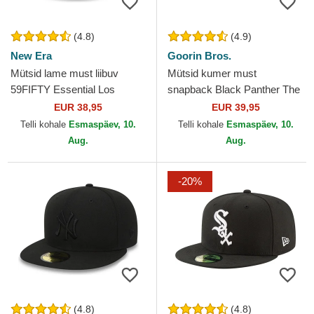
(4.8)
(4.9)
New Era
Goorin Bros.
Mütsid lame must liibuv
Mütsid kumer must
59FIFTY Essential Los
snapback Black Panther The
Angeles Dodgers MLB New
Farm Goorin Bros.
EUR 38,95
EUR 39,95
Era
Telli kohale
Esmaspäev, 10.
Telli kohale
Esmaspäev, 10.
Aug.
Aug.
-20%
(4.8)
(4.8)