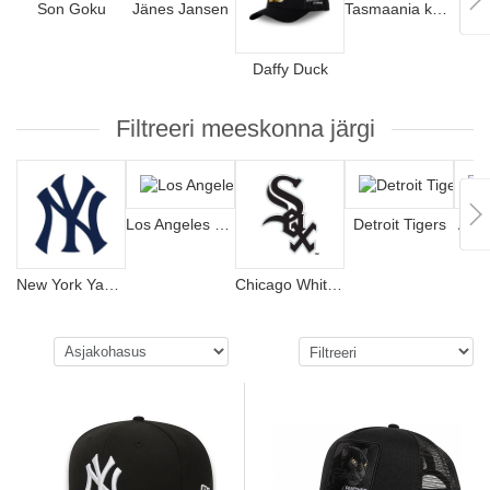
Son Goku
Jänes Jansen
Tasmaania kurat
Tom
Daffy Duck
Filtreeri meeskonna järgi
Los Angeles Dodgers
Detroit Tigers
Atla
New York Yankees
Chicago White Sox