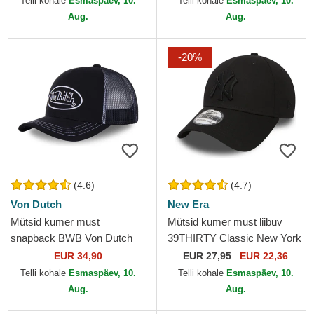
Telli kohale
Esmaspäev, 10.
Telli kohale
Esmaspäev, 10.
Aug.
Aug.
-20%
(4.6)
(4.7)
Von Dutch
New Era
Mütsid kumer must
Mütsid kumer must liibuv
snapback BWB Von Dutch
39THIRTY Classic New York
Yankees MLB New Era
EUR 34,90
EUR
27,95
EUR 22,36
Telli kohale
Esmaspäev, 10.
Telli kohale
Esmaspäev, 10.
Aug.
Aug.