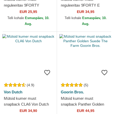
reguleeritav 9FORTY
reguleeritav 9FORTY E
Essential New York Yankees
Frame Cord New York
EUR 25,95
EUR 34,95
MLB New Era
Yankees MLB New Era
Telli kohale
Esmaspäev, 10.
Telli kohale
Esmaspäev, 10.
Aug.
Aug.
(4.9)
(5)
Von Dutch
Goorin Bros.
Mütsid kumer must
Mütsid kumer must
snapback CLA6 Von Dutch
snapback Panther Golden
Suede The Farm Goorin
EUR 34,90
EUR 44,95