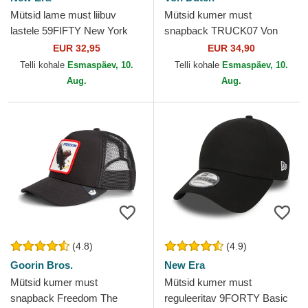
Mütsid lame must liibuv
Mütsid kumer must
lastele 59FIFTY New York
snapback TRUCK07 Von
Yankees MLB New Era
Dutch
EUR 32,95
EUR 34,90
Telli kohale
Esmaspäev, 10.
Telli kohale
Esmaspäev, 10.
Aug.
Aug.
(4.8)
(4.9)
Goorin Bros.
New Era
Mütsid kumer must
Mütsid kumer must
snapback Freedom The
reguleeritav 9FORTY Basic