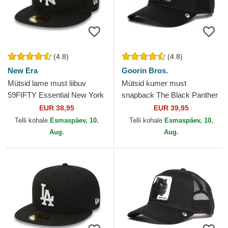
(4.8)
(4.8)
New Era
Goorin Bros.
Mütsid lame must liibuv
Mütsid kumer must
59FIFTY Essential New York
snapback The Black Panther
Yankees MLB New Era
Core Combo The Farm
EUR 38,95
EUR 39,95
Goorin Bros.
Telli kohale
Esmaspäev, 10.
Telli kohale
Esmaspäev, 10.
Aug.
Aug.