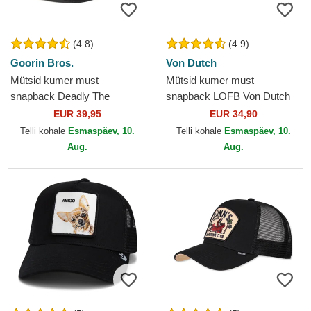
(4.8)
(4.9)
Goorin Bros.
Von Dutch
Mütsid kumer must
Mütsid kumer must
snapback Deadly The
snapback LOFB Von Dutch
Deadliest Scorpion The Farm
EUR 39,95
EUR 34,90
Goorin Bros.
Telli kohale
Esmaspäev, 10.
Telli kohale
Esmaspäev, 10.
Aug.
Aug.