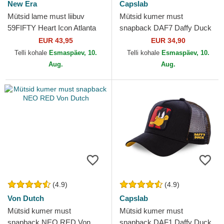
New Era
Capslab
Mütsid lame must liibuv
Mütsid kumer must
59FIFTY Heart Icon Atlanta
snapback DAF7 Daffy Duck
Braves MLB New Era
Looney Tunes Capslab
EUR 43,95
EUR 34,90
Telli kohale
Esmaspäev, 10.
Telli kohale
Esmaspäev, 10.
Aug.
Aug.
(4.9)
(4.9)
Von Dutch
Capslab
Mütsid kumer must
Mütsid kumer must
snapback NEO RED Von
snapback DAF1 Daffy Duck