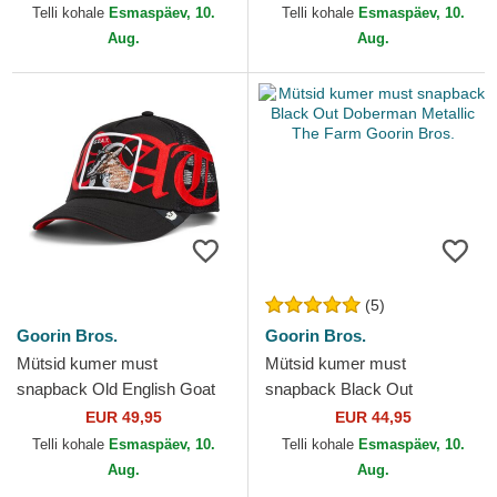
Bros.
Telli kohale
Esmaspäev, 10.
Telli kohale
Esmaspäev, 10.
Aug.
Aug.
(5)
Goorin Bros.
Goorin Bros.
Mütsid kumer must
Mütsid kumer must
snapback Old English Goat
snapback Black Out
The Farm Goorin Bros.
Doberman Metallic The Farm
EUR 49,95
EUR 44,95
Goorin Bros.
Telli kohale
Esmaspäev, 10.
Telli kohale
Esmaspäev, 10.
Aug.
Aug.