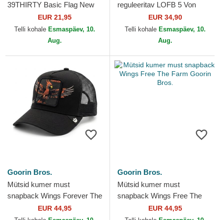
39THIRTY Basic Flag New
reguleeritav LOFB 5 Von
Era
Dutch
EUR 21,95
EUR 34,90
Telli kohale
Esmaspäev, 10.
Telli kohale
Esmaspäev, 10.
Aug.
Aug.
Goorin Bros.
Goorin Bros.
Mütsid kumer must
Mütsid kumer must
snapback Wings Forever The
snapback Wings Free The
Farm Goorin Bros.
Farm Goorin Bros.
EUR 44,95
EUR 44,95