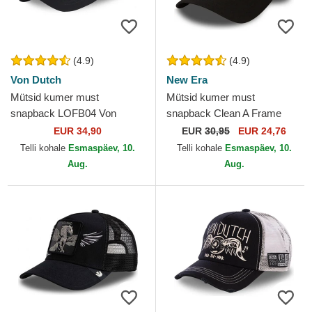
(4.9)
(4.9)
Von Dutch
New Era
Mütsid kumer must
Mütsid kumer must
snapback LOFB04 Von
snapback Clean A Frame
Dutch
New York Yankees MLB New
EUR 34,90
EUR
30,95
EUR 24,76
Era
Telli kohale
Esmaspäev, 10.
Telli kohale
Esmaspäev, 10.
Aug.
Aug.