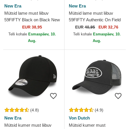
New Era
New Era
Mütsid lame must liibuv
Mütsid lame must liibuv
59FIFTY Black on Black New
59FIFTY Authentic On Field
York Yankees MLB New Era
Game Chicago White Sox
EUR 38,95
EUR
40,95
EUR 32,76
MLB New Era
Telli kohale
Esmaspäev, 10.
Telli kohale
Esmaspäev, 10.
Aug.
Aug.
(4.8)
(4.9)
New Era
Von Dutch
Mütsid kumer must liibuv
Mütsid kumer must