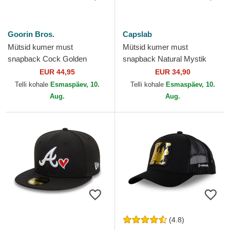
Goorin Bros.
Capslab
Mütsid kumer must
Mütsid kumer must
snapback Cock Golden
snapback Natural Mystik
Suede The Farm Goorin
MYS Lõvi Müütilised olendid
EUR 44,95
EUR 34,90
Bros.
Capslab
Telli kohale
Esmaspäev, 10.
Telli kohale
Esmaspäev, 10.
Aug.
Aug.
(4.8)