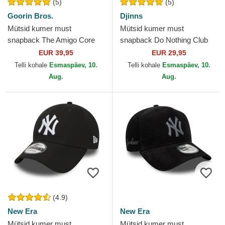
(5)
(5)
Goorin Bros.
Djinns
Mütsid kumer must
Mütsid kumer must
snapback The Amigo Core
snapback Do Nothing Club
Combo The Farm Goorin
HFT DNC Sloth Djinns
EUR 39,95
EUR 29,95
Bros.
Telli kohale
Esmaspäev, 10.
Telli kohale
Esmaspäev, 10.
Aug.
Aug.
(4.9)
New Era
New Era
Mütsid kumer must
Mütsid kumer must