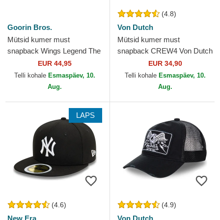
(4.8)
Goorin Bros.
Von Dutch
Mütsid kumer must
Mütsid kumer must
snapback Wings Legend The
snapback CREW4 Von Dutch
Farm Goorin Bros.
EUR 44,95
EUR 34,90
Telli kohale
Esmaspäev, 10.
Telli kohale
Esmaspäev, 10.
Aug.
Aug.
LAPS
(4.6)
(4.9)
New Era
Von Dutch