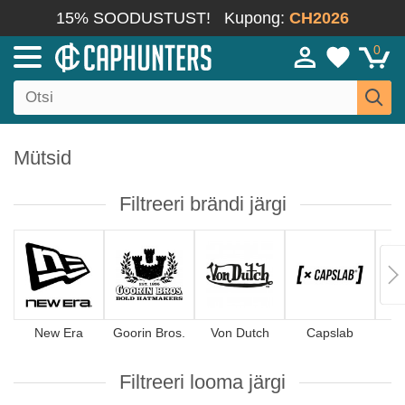
15% SOODUSTUST!
Kupong:
CH2026
0
Mütsid
Filtreeri brändi järgi
New Era
Goorin Bros.
Von Dutch
Capslab
4
Filtreeri looma järgi