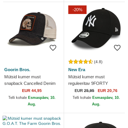
-20%
(4.8)
Goorin Bros.
New Era
Mütsid kumer must
Mütsid kumer must
snapback Cancelled Denim
reguleeritav 9FORTY
Skull The Farm Goorin Bros.
Essential New York Yankees
EUR 44,95
EUR
25,95
EUR 20,76
MLB New Era
Telli kohale
Esmaspäev, 10.
Telli kohale
Esmaspäev, 10.
Aug.
Aug.