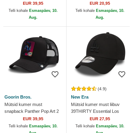
Farm Goorin Bros.
Flag New Era
EUR 39,95
EUR 20,95
Telli kohale
Esmaspäev, 10.
Telli kohale
Esmaspäev, 10.
Aug.
Aug.
(4.9)
Goorin Bros.
New Era
Mütsid kumer must
Mütsid kumer must liibuv
snapback Panther Pop Art 2
39THIRTY Essential Los
The Farm Goorin Bros.
Angeles Dodgers MLB New
EUR 39,95
EUR 27,95
Era
Telli kohale
Esmaspäev, 10.
Telli kohale
Esmaspäev, 10.
Aug.
Aug.