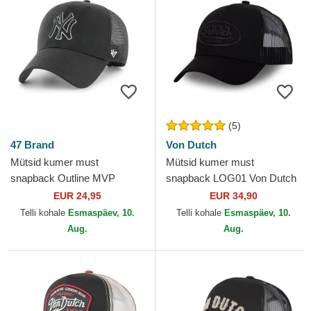
(5)
47 Brand
Von Dutch
Mütsid kumer must
Mütsid kumer must
snapback Outline MVP
snapback LOG01 Von Dutch
Branson New York Yankees
EUR 24,95
EUR 34,90
MLB 47 Brand
Telli kohale
Esmaspäev, 10.
Telli kohale
Esmaspäev, 10.
Aug.
Aug.