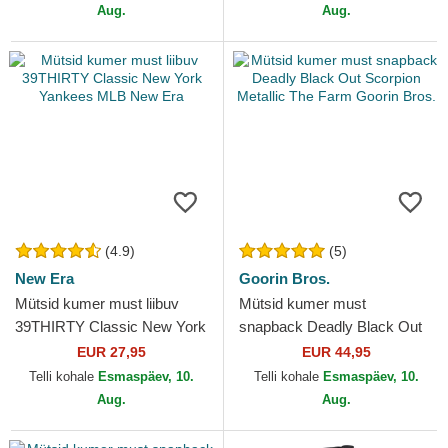
Aug.
Aug.
(4.9)
(5)
New Era
Goorin Bros.
Mütsid kumer must liibuv
Mütsid kumer must
39THIRTY Classic New York
snapback Deadly Black Out
Yankees MLB New Era
Scorpion Metallic The Farm
EUR 27,95
EUR 44,95
Goorin Bros.
Telli kohale
Esmaspäev, 10.
Telli kohale
Esmaspäev, 10.
Aug.
Aug.