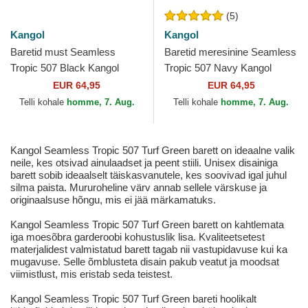
(5)
Kangol
Kangol
Baretid must Seamless
Baretid meresinine Seamless
Tropic 507 Black Kangol
Tropic 507 Navy Kangol
EUR 64,95
EUR 64,95
Telli kohale
homme, 7. Aug.
Telli kohale
homme, 7. Aug.
Kangol Seamless Tropic 507 Turf Green barett on ideaalne valik
neile, kes otsivad ainulaadset ja peent stiili. Unisex disainiga
barett sobib ideaalselt täiskasvanutele, kes soovivad igal juhul
silma paista. Mururoheline värv annab sellele värskuse ja
originaalsuse hõngu, mis ei jää märkamatuks.
Kangol Seamless Tropic 507 Turf Green barett on kahtlemata
iga moesõbra garderoobi kohustuslik lisa. Kvaliteetsetest
materjalidest valmistatud barett tagab nii vastupidavuse kui ka
mugavuse. Selle õmblusteta disain pakub veatut ja moodsat
viimistlust, mis eristab seda teistest.
Kangol Seamless Tropic 507 Turf Green bareti hoolikalt