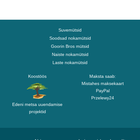
Suvemütsid
Soodsad nokamütsid
Goorin Bros mütsid
Naiste nokamütsid
Laste nokamütsid
Koostöös
Maksta saab:
Mistahes maksekaart
PayPal
Przelewy24
Edeni metsa uuendamise
projektid