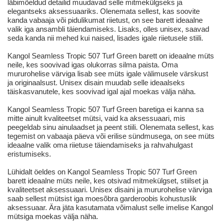
läbimõeldud detailid muudavad selle mitmekülgseks ja
elegantseks aksessuaariks. Olenemata sellest, kas soovite
kanda vabaaja või pidulikumat riietust, on see barett ideaalne
valik iga ansambli täiendamiseks. Lisaks, olles unisex, saavad
seda kanda nii mehed kui naised, lisades igale riietusele stiili.
Kangol Seamless Tropic 507 Turf Green barett on ideaalne müts
neile, kes soovivad igas olukorras silma paista. Oma
mururohelise värviga lisab see müts igale välimusele värskust
ja originaalsust. Unisex disain muudab selle ideaalseks
täiskasvanutele, kes soovivad igal ajal moekas välja näha.
Kangol Seamless Tropic 507 Turf Green baretiga ei kanna sa
mitte ainult kvaliteetset mütsi, vaid ka aksessuaari, mis
peegeldab sinu ainulaadset ja peent stiili. Olenemata sellest, kas
tegemist on vabaaja päeva või erilise sündmusega, on see müts
ideaalne valik oma riietuse täiendamiseks ja rahvahulgast
eristumiseks.
Lühidalt öeldes on Kangol Seamless Tropic 507 Turf Green
barett ideaalne müts neile, kes otsivad mitmekülgset, stiilset ja
kvaliteetset aksessuaari. Unisex disaini ja mururohelise värviga
saab sellest mütsist iga moesõbra garderoobis kohustuslik
aksessuaar. Ära jäta kasutamata võimalust selle imelise Kangol
mütsiga moekas välja näha.