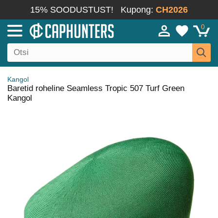
15% SOODUSTUST!
Kupong:
CH2026
0
Kangol
Baretid roheline Seamless Tropic 507 Turf Green
Kangol