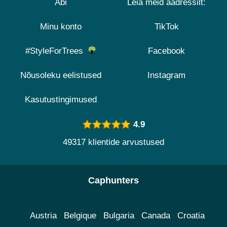
Abi
Leia meid aadressilt:
Minu konto
TikTok
#StyleForTrees
Facebook
Nõusoleku eelistused
Instagram
Kasutustingimused
4.9
49317 klientide arvustused
Caphunters
Austria
Belgique
Bulgaria
Canada
Croatia