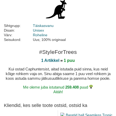
Sihtgrupp:
Täiskasvanu
Disain:
Unisex
Värv:
Roheline
Seisukord:
Uus; 100% originaal
#StyleForTrees
1 Artikkel
=
1 puu
Kui ostad Caphuntersist, aitad istutada puid sinna, kus neid
kõige rohkem vaja on. Sinu abiga saame 1 puu veel rohkem ja
koos astuda sammu jätkusuutlikkuse ja parema homse poole.
Me oleme juba istutanud
259.408
puud
Aitäh!
Kliendid, kes selle toote ostsid, ostsid ka