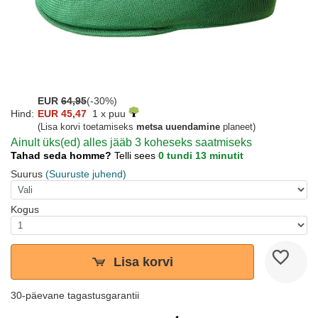
EUR
64,95
(-30%)
Hind:
EUR 45,47
1 x puu
(Lisa korvi toetamiseks
metsa uuendamine
planeet)
Ainult üks(ed) alles jääb 3 koheseks saatmiseks
Tahad seda homme?
Telli sees
0 tundi 13 minutit
Suurus
(Suuruste juhend)
Kogus
Lisa korvi
30-päevane tagastusgarantii