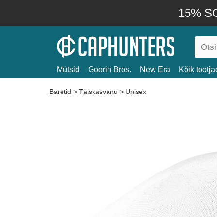
15% SO
Mütsid
Goorin Bros.
New Era
Kõik tootja
Baretid
>
Täiskasvanu
>
Unisex