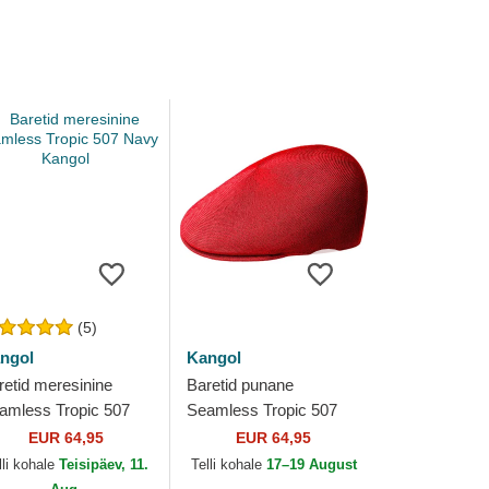
(5)
ngol
Kangol
retid meresinine
Baretid punane
amless Tropic 507
Seamless Tropic 507
vy Kangol
Scarlet Kangol
EUR 64,95
EUR 64,95
lli kohale
Teisipäev, 11.
Telli kohale
17–19 August