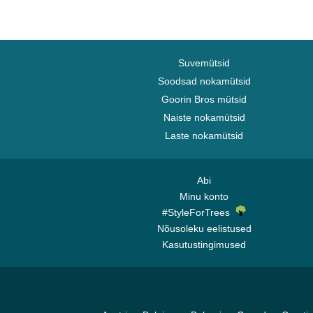
Suvemütsid
Soodsad nokamütsid
Goorin Bros mütsid
Naiste nokamütsid
Laste nokamütsid
Abi
Minu konto
#StyleForTrees
Nõusoleku eelistused
Kasutustingimused