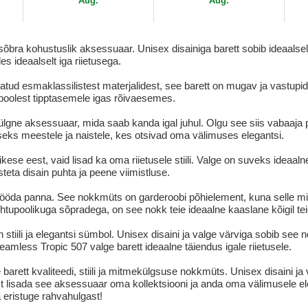
Aug.
Aug.
ra kohustuslik aksessuaar. Unisex disainiga barett sobib ideaalselt t
es ideaalselt iga riietusega.
istatud esmaklassilistest materjalidest, see barett on mugav ja vastu
poolest tipptasemele igas rõivaesemes.
lgne aksessuaar, mida saab kanda igal juhul. Olgu see siis vabaaja p
alseks meestele ja naistele, kes otsivad oma välimuses elegantsi.
ikese eest, vaid lisad ka oma riietusele stiili. Valge on suveks idea
eta disain puhta ja peene viimistluse.
öda panna. See nokkmüts on garderoobi põhielement, kuna selle mitme
tupoolikuga sõpradega, on see nokk teie ideaalne kaaslane kõigil teie
n stiili ja elegantsi sümbol. Unisex disaini ja valge värviga sobib se
amless Tropic 507 valge barett ideaalne täiendus igale riietusele.
arett kvaliteedi, stiili ja mitmekülgsuse nokkmüts. Unisex disaini ja
t lisada see aksessuaar oma kollektsiooni ja anda oma välimusele el
 eristuge rahvahulgast!