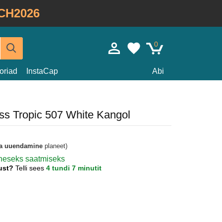
CH2026
0
oriad
InstaCap
Abi
ss Tropic 507 White Kangol
a uuendamine
planeet)
koheseks saatmiseks
gust?
Telli sees
4 tundi 7 minutit