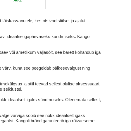
Aug.
äiskasvanutele, kes otsivad stiilset ja ajatut
pidav, ideaalne igapäevaseks kandmiseks. Kangoli
äev või ametlikum väljasõit, see barett kohandub iga
alne värv, kuna see peegeldab päikesevalgust ning
külgsus ja stiil teevad sellest olulise aksessuaari.
 seiklustel.
e nokk ideaalselt igaks sündmuseks. Olenemata sellest,
 valge värviga sobib see nokk ideaalselt igaks
egantsi. Kangoli bränd garanteerib iga rõivaeseme