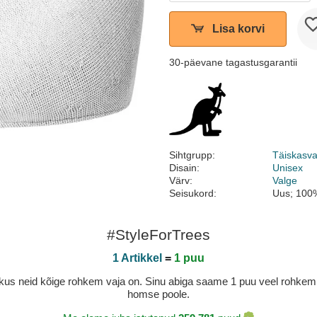
Lisa korvi
30-päevane tagastusgarantii
Sihtgrupp:
Täiskasv
Disain:
Unisex
Värv:
Valge
Seisukord:
Uus; 100%
#StyleForTrees
1 Artikkel
=
1 puu
a, kus neid kõige rohkem vaja on. Sinu abiga saame 1 puu veel rohk
homse poole.