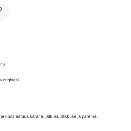
anu
 originaal
em ja koos astuda sammu jätkusuutlikkuse ja parema