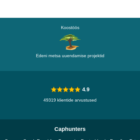
Koostöös
Edeni metsa uuendamise projektid
4.9
49319 klientide arvustused
Caphunters