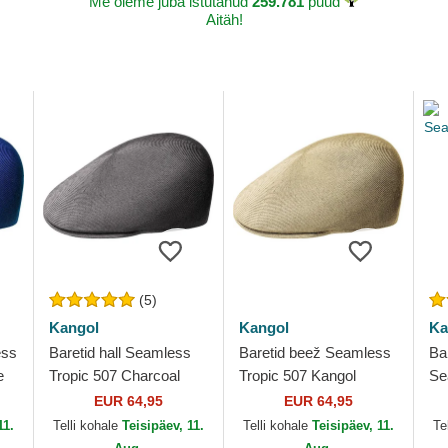
Me oleme juba istutanud
259.781
puud
Aitäh!
(5)
Kangol
Kangol
Ka
ess
Baretid hall Seamless
Baretid beež Seamless
Ba
e
Tropic 507 Charcoal
Tropic 507 Kangol
Se
Kangol
Na
EUR 64,95
EUR 64,95
11.
Telli kohale
Teisipäev, 11.
Telli kohale
Teisipäev, 11.
Te