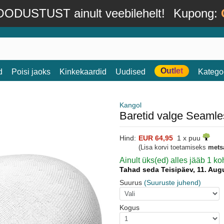
ODUSTUST ainult veebilehelt!
Kupong:
Outlet
d
Poisi jaoks
Kinkekaardid
Uudised
Katego
Kangol
Baretid valge Seamle
Hind:
EUR 64,95
1 x puu
(Lisa korvi toetamiseks
mets
Ainult üks(ed) alles jääb 1 
Tahad seda Teisipäev, 11. Au
Suurus
(Suuruste juhend)
Kogus