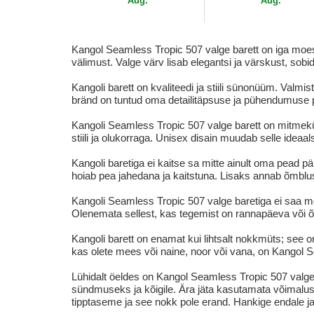
Aug.
Aug.
Kangol Seamless Tropic 507 valge barett on iga moesõb
välimust. Valge värv lisab elegantsi ja värskust, sobid
Kangoli barett on kvaliteedi ja stiili sünonüüm. Valm
bränd on tuntud oma detailitäpsuse ja pühendumuse 
Kangoli Seamless Tropic 507 valge barett on mitmekü
stiili ja olukorraga. Unisex disain muudab selle idea
Kangoli baretiga ei kaitse sa mitte ainult oma pead pä
hoiab pea jahedana ja kaitstuna. Lisaks annab õmblust
Kangoli Seamless Tropic 507 valge baretiga ei saa mö
Olenemata sellest, kas tegemist on rannapäeva või õh
Kangoli barett on enamat kui lihtsalt nokkmüts; see o
kas olete mees või naine, noor või vana, on Kangol Se
Lühidalt öeldes on Kangol Seamless Tropic 507 valge b
sündmuseks ja kõigile. Ära jäta kasutamata võimalus
tipptaseme ja see nokk pole erand. Hankige endale ja