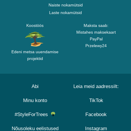
Naiste nokamütsid
Laste nokamütsid
Koostöös
Maksta saab:
Mistahes maksekaart
PayPal
Przelewy24
Edeni metsa uuendamise
projektid
Abi
Leia meid aadressilt:
Minu konto
TikTok
#StyleForTrees
Facebook
Nõusoleku eelistused
Instagram