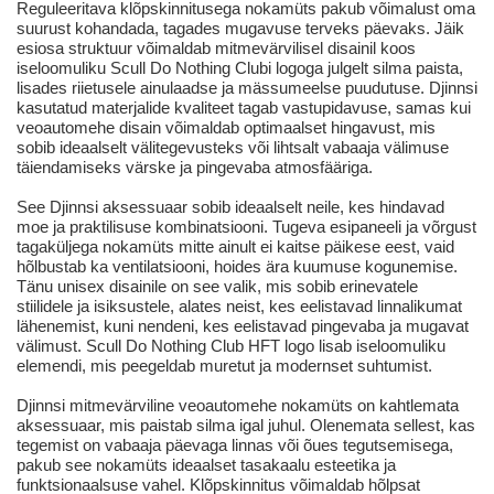
Reguleeritava klõpskinnitusega nokamüts pakub võimalust oma
suurust kohandada, tagades mugavuse terveks päevaks. Jäik
esiosa struktuur võimaldab mitmevärvilisel disainil koos
iseloomuliku Scull Do Nothing Clubi logoga julgelt silma paista,
lisades riietusele ainulaadse ja mässumeelse puudutuse. Djinnsi
kasutatud materjalide kvaliteet tagab vastupidavuse, samas kui
veoautomehe disain võimaldab optimaalset hingavust, mis
sobib ideaalselt välitegevusteks või lihtsalt vabaaja välimuse
täiendamiseks värske ja pingevaba atmosfääriga.
See Djinnsi aksessuaar sobib ideaalselt neile, kes hindavad
moe ja praktilisuse kombinatsiooni. Tugeva esipaneeli ja võrgust
tagaküljega nokamüts mitte ainult ei kaitse päikese eest, vaid
hõlbustab ka ventilatsiooni, hoides ära kuumuse kogunemise.
Tänu unisex disainile on see valik, mis sobib erinevatele
stiilidele ja isiksustele, alates neist, kes eelistavad linnalikumat
lähenemist, kuni nendeni, kes eelistavad pingevaba ja mugavat
välimust. Scull Do Nothing Club HFT logo lisab iseloomuliku
elemendi, mis peegeldab muretut ja modernset suhtumist.
Djinnsi mitmevärviline veoautomehe nokamüts on kahtlemata
aksessuaar, mis paistab silma igal juhul. Olenemata sellest, kas
tegemist on vabaaja päevaga linnas või õues tegutsemisega,
pakub see nokamüts ideaalset tasakaalu esteetika ja
funktsionaalsuse vahel. Klõpskinnitus võimaldab hõlpsat