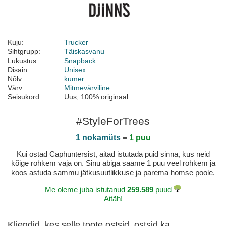
Kuju:
Trucker
Sihtgrupp:
Täiskasvanu
Lukustus:
Snapback
Disain:
Unisex
Nõlv:
kumer
Värv:
Mitmevärviline
Seisukord:
Uus; 100% originaal
#StyleForTrees
1 nokamüts
=
1 puu
Kui ostad Caphuntersist, aitad istutada puid sinna, kus neid
kõige rohkem vaja on. Sinu abiga saame 1 puu veel rohkem ja
koos astuda sammu jätkusuutlikkuse ja parema homse poole.
Me oleme juba istutanud
259.589
puud
Aitäh!
Kliendid, kes selle toote ostsid, ostsid ka