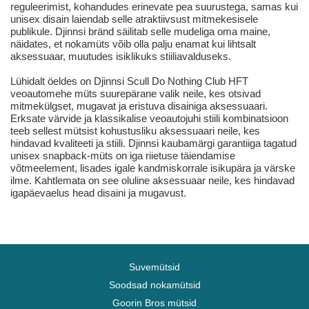
reguleerimist, kohandudes erinevate pea suurustega, samas kui
unisex disain laiendab selle atraktiivsust mitmekesisele
publikule. Djinnsi bränd säilitab selle mudeliga oma maine,
näidates, et nokamüts võib olla palju enamat kui lihtsalt
aksessuaar, muutudes isiklikuks stiiliavalduseks.
Lühidalt öeldes on Djinnsi Scull Do Nothing Club HFT
veoautomehe müts suurepärane valik neile, kes otsivad
mitmekülgset, mugavat ja eristuva disainiga aksessuaari.
Erksate värvide ja klassikalise veoautojuhi stiili kombinatsioon
teeb sellest mütsist kohustusliku aksessuaari neile, kes
hindavad kvaliteeti ja stiili. Djinnsi kaubamärgi garantiiga tagatud
unisex snapback-müts on iga riietuse täiendamise
võtmeelement, lisades igale kandmiskorrale isikupära ja värske
ilme. Kahtlemata on see oluline aksessuaar neile, kes hindavad
igapäevaelus head disaini ja mugavust.
Suvemütsid
Soodsad nokamütsid
Goorin Bros mütsid