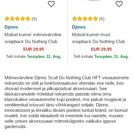
(5)
(5)
Djinns
Djinns
Mütsid kumer mitmevärviline
Mütsid kumer must
snapback Do Nothing Club
snapback Do Nothing Club
HFT DNC 1.3 Djinns
HFT DNC SunDown Djinns
EUR 29,95
EUR 29,95
Telli kohale
Teisipäev, 11. Aug.
Telli kohale
Teisipäev, 11. Aug.
Mitmevärviline Djinns Scull Do Nothing Club HFT veoautomehe
nokamüts on stiili ja funktsionaalsuse ühendav ese neile, kes
otsivad modernset ja pilkupüüdvat aksessuaari. See
täiskasvanutele mõeldud nokamüts paistab silma oma
klassikalise veoautomehe kuju poolest, mis pakub mugavat ja
ventileeritud istuvust tänu võrkkangast seljale. Djinns,
innovatsiooni ja linnaliku disaini poolest tuntud bränd, on loonud
mudeli, mis sobib ideaalselt nii meestele kui naistele, muutes
selle unisex aksessuaari mitmekülgseks valikuks igasse
garderoobi.