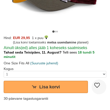
Hind:
EUR 29,95
1 x puu
(Lisa korvi toetamiseks
metsa uuendamine
planeet)
Ainult üks(ed) alles jääb 1 koheseks saatmiseks
Tahad seda Teisipäev, 11. August?
Telli sees
18 tundi 5
minutit
One Size Fits All
(Suuruste juhend)
Kogus
Lisa korvi
30-päevane tagastusgarantii