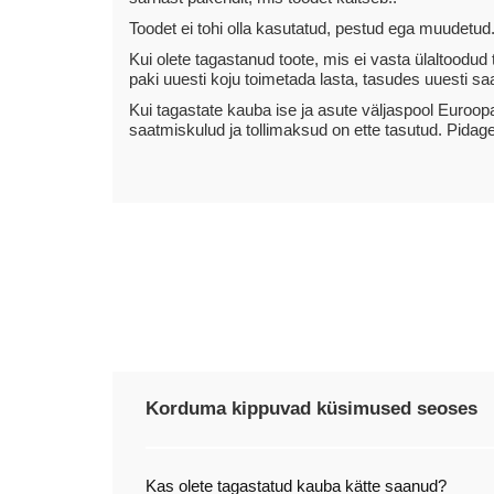
Toodet ei tohi olla kasutatud, pestud ega muudetud.
Kui olete tagastanud toote, mis ei vasta ülaltoodud 
paki uuesti koju toimetada lasta, tasudes uuesti sa
Kui tagastate kauba ise ja asute väljaspool Euroopa
saatmiskulud ja tollimaksud on ette tasutud. Pidag
Korduma kippuvad küsimused seoses
Kas olete tagastatud kauba kätte saanud?