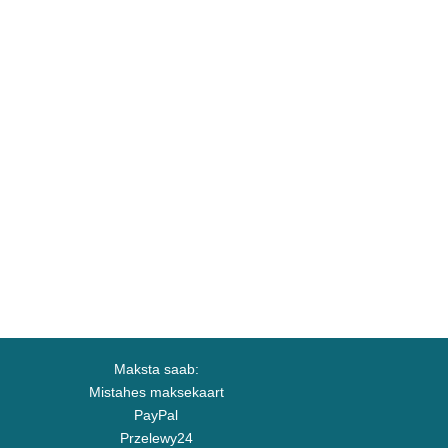
Maksta saab:
Mistahes maksekaart
PayPal
Przelewy24