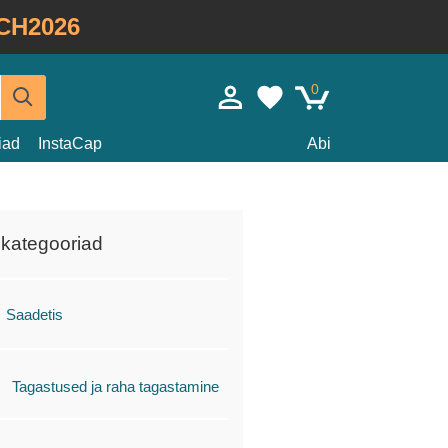
CH2026
0
iad
InstaCap
Abi
ikategooriad
Saadetis
Tagastused ja raha tagastamine