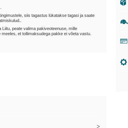
.
tingimustele, siis tagastus lükatakse tagasi ja saate
atmiskulud..
 Liitu, peate valima pakiveoteenuse, mille
e meeles, et tollimaksudega pakke ei võeta vastu.