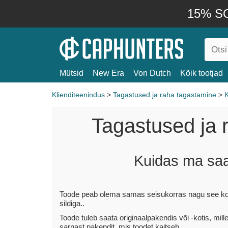
15% SO
Mütsid
New Era
Von Dutch
Kõik tootjad
Klienditeenindus
>
Tagastused ja raha tagastamine
>
K
Tagastused ja 
Kuidas ma saa
Toode peab olema samas seisukorras nagu see kohal
sildiga..
Toode tuleb saata originaalpakendis või -kotis, mil
sarnast pakendit, mis toodet kaitseb..