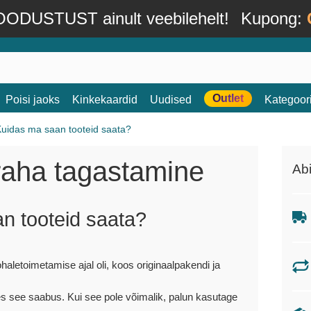
ODUSTUST ainult veebilehelt!
Kupong:
Outlet
Poisi jaoks
Kinkekaardid
Uudised
Kategoor
uidas ma saan tooteid saata?
raha tagastamine
Ab
n tooteid saata?
etoimetamise ajal oli, koos originaalpakendi ja
les see saabus. Kui see pole võimalik, palun kasutage