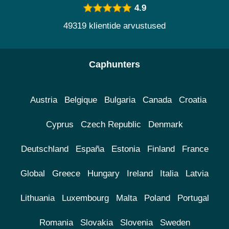
4.9
49319 klientide arvustused
Caphunters
Austria
Belgique
Bulgaria
Canada
Croatia
Cyprus
Czech Republic
Denmark
Deutschland
España
Estonia
Finland
France
Global
Greece
Hungary
Ireland
Italia
Latvia
Lithuania
Luxembourg
Malta
Poland
Portugal
Romania
Slovakia
Slovenia
Sweden