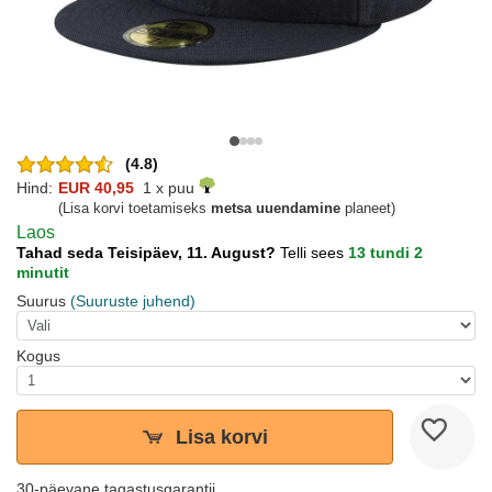
(4.8)
Hind:
EUR 40,95
1 x puu
(Lisa korvi toetamiseks
metsa uuendamine
planeet)
Laos
Tahad seda Teisipäev, 11. August?
Telli sees
13 tundi 2
minutit
Suurus
(Suuruste juhend)
Kogus
Lisa korvi
30-päevane tagastusgarantii