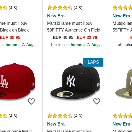
(4.8)
(4.8)
New Era
New Era
me must liibuv
Mütsid lame must liibuv
Mütsid lam
Black on Black
59FIFTY Authentic On Field
59FIFTY A
k Yankees MLB
Game Chicago White Sox
Game Los
EUR 38,95
EUR
40,95
EUR 32,76
MLB New Era
MLB New
hale
homme, 7. Aug.
Telli kohale
homme, 7. Aug.
Telli koh
LAPS
(4.8)
(4.6)
New Era
New Era
me punane liibuv
Mütsid lame must liibuv
Mütsid lam