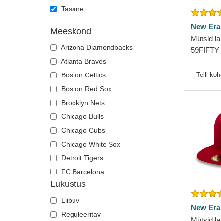
Tasane
New Era
Meeskond
Mütsid la
Arizona Diamondbacks
59FIFTY 
Atlanta Braves
New Yor
New Era
Boston Celtics
Telli ko
Boston Red Sox
Brooklyn Nets
Chicago Bulls
Chicago Cubs
Chicago White Sox
Detroit Tigers
FC Barcelona
Lukustus
Golden State Warriors
Kansas City Royals
Liibuv
New Era
Los Angeles Angels
Reguleeritav
Mütsid la