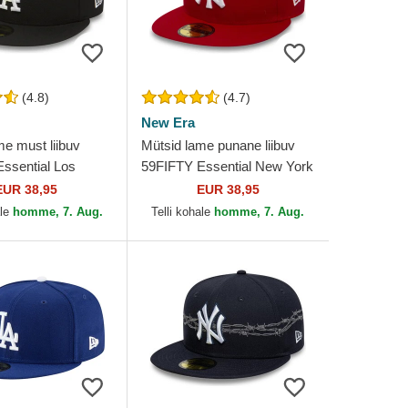
(4.8)
(4.7)
New Era
me must liibuv
Mütsid lame punane liibuv
ssential Los
59FIFTY Essential New York
Dodgers MLB New
Yankees MLB New Era
EUR 38,95
EUR 38,95
ale
homme, 7. Aug.
Telli kohale
homme, 7. Aug.