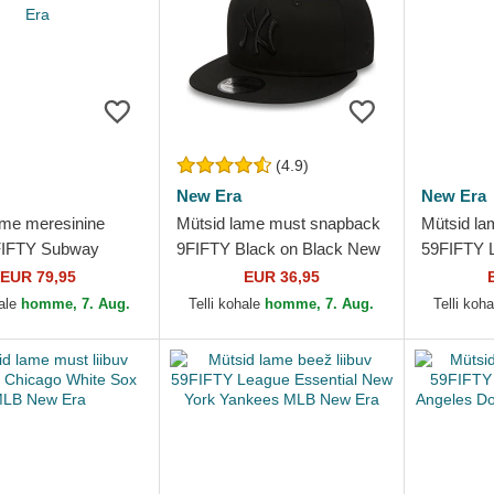
(4.9)
New Era
New Era
ame meresinine
Mütsid lame must snapback
Mütsid lam
9FIFTY Subway
9FIFTY Black on Black New
59FIFTY L
ew York Yankees
York Yankees MLB New Era
New York
EUR 79,95
EUR 36,95
 Era
New Era
hale
homme, 7. Aug.
Telli kohale
homme, 7. Aug.
Telli koh