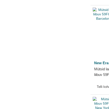
Toronto Raptors
New Era
Mütsid l
liibuv 5
FC Barc
Era
Telli ko