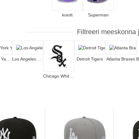
koiott
Superman
Filtreeri meeskonna j
New York Yankees
Los Angeles Dodgers
Detroit Tigers
Atlanta Braves
Chicago White Sox