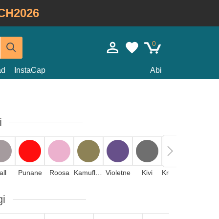
CH2026
0
ad
InstaCap
Abi
i
all
Punane
Roosa
Kamuflaaž
Violetne
Kivi
Kreemjas
gi