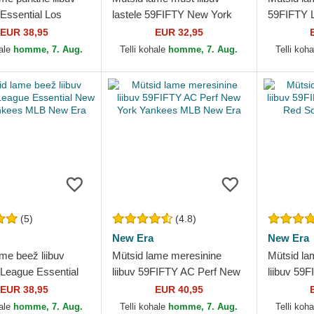
Essential Los
lastele 59FIFTY New York
59FIFTY L
 Dodgers MLB New
Yankees MLB New Era
New York
EUR 38,95
EUR 32,95
New Era
hale
homme, 7. Aug.
Telli kohale
homme, 7. Aug.
Telli koh
(5)
(4.8)
New Era
New Era
me beež liibuv
Mütsid lame meresinine
Mütsid la
League Essential
liibuv 59FIFTY AC Perf New
liibuv 59
k Yankees MLB
York Yankees MLB New Era
Boston R
EUR 38,95
EUR 40,95
Era
hale
homme, 7. Aug.
Telli kohale
homme, 7. Aug.
Telli koh