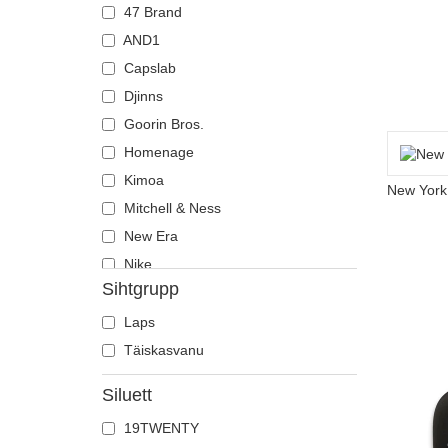
47 Brand
AND1
Capslab
Djinns
Goorin Bros.
Homenage
Kimoa
Mitchell & Ness
New Era
Nike
Sihtgrupp
Polo Ralph Lauren
Wheels And Waves
Laps
Täiskasvanu
Siluett
19TWENTY