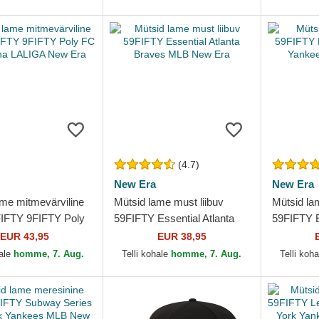
(4.7)
New Era
New Era
ame mitmevärviline
Mütsid lame must liibuv
Mütsid lam
9FIFTY 9FIFTY Poly
59FIFTY Essential Atlanta
59FIFTY E
elona LALIGA New
Braves MLB New Era
Yankees 
EUR 43,95
EUR 38,95
hale
homme, 7. Aug.
Telli kohale
homme, 7. Aug.
Telli koh