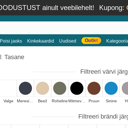
ODUSTUST ainult veebilehelt!
Kupong:
Outlet
Poisi jaoks
Kinkekaardid
Uudised
Kategoori
d: Tasane
Filtreeri värvi järg
Valge
Meresinine
Beež
Roheline
Mitmevärviline
Pruun
Sinine
H
Filtreeri brändi jär