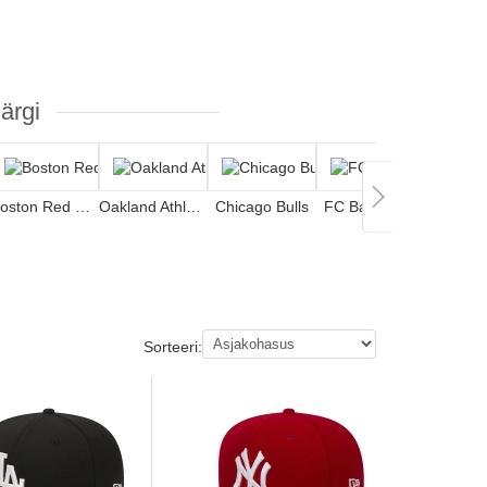
ärgi
Boston Red Sox
Oakland Athletics
Chicago Bulls
FC Barcelona
Sorteeri: