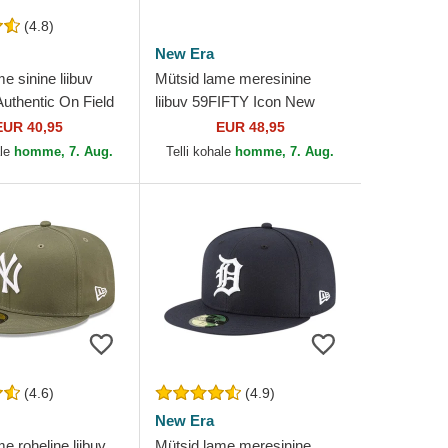
(4.8)
New Era
e sinine liibuv
Mütsid lame meresinine
uthentic On Field
liibuv 59FIFTY Icon New
 Angeles Dodgers
York Yankees MLB New Era
EUR 40,95
EUR 48,95
 Era
ale
homme, 7. Aug.
Telli kohale
homme, 7. Aug.
(4.6)
(4.9)
New Era
e roheline liibuv
Mütsid lame meresinine