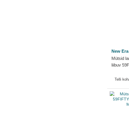
New Era
Mütsid l
liibuv 5
Series N
MLB New
Telli ko