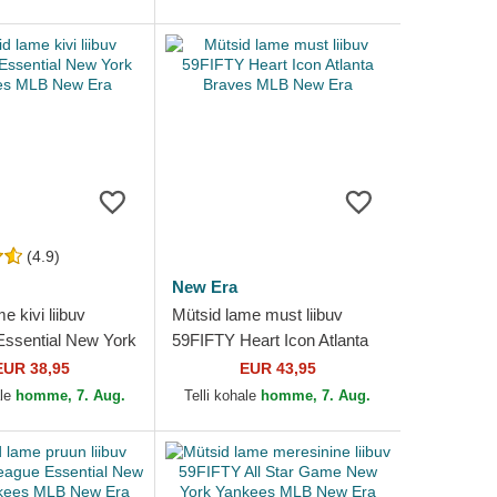
(4.9)
New Era
e kivi liibuv
Mütsid lame must liibuv
ssential New York
59FIFTY Heart Icon Atlanta
MLB New Era
Braves MLB New Era
EUR 38,95
EUR 43,95
ale
homme, 7. Aug.
Telli kohale
homme, 7. Aug.