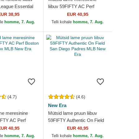
eague Essential
liibuv 59FIFTY AC Perf
 Yankees MLB
Detroit Tigers MLB New Era
EUR 38,95
EUR 40,95
ale
homme, 7. Aug.
Telli kohale
homme, 7. Aug.
(4.7)
(4.6)
New Era
me meresinine
Mütsid lame pruun liibuv
FIFTY AC Perf
59FIFTY Authentic On Field
ed Sox MLB New
San Diego Padres MLB New
EUR 40,95
EUR 40,95
Era
ale
homme, 7. Aug.
Telli kohale
homme, 7. Aug.