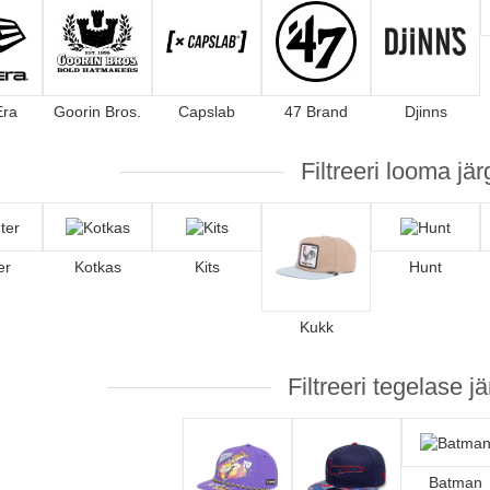
Era
Goorin Bros.
Capslab
47 Brand
Djinns
Filtreeri looma jär
er
Kotkas
Kits
Hunt
Kukk
Filtreeri tegelase jä
Batman