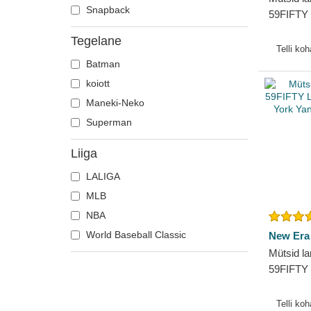
Los Angeles Dodgers
Snapback
59FIFTY 
Los Angeles Lakers
Angeles
Tegelane
Era
Memphis Grizzlies
Telli ko
Batman
Miami Heat
koiott
Miami Marlins
Maneki-Neko
Milwaukee Brewers
Superman
Milwaukee Bucks
New York Mets
Liiga
New York Yankees
LALIGA
Oakland Athletics
MLB
Philadelphia Phillies
NBA
Pittsburgh Pirates
World Baseball Classic
New Era
Sacramento Kings
Mütsid la
San Diego Padres
59FIFTY 
San Francisco Giants
New Yor
Seattle Mariners
New Era
Telli ko