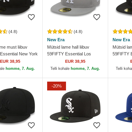
(4.8)
(4.8)
New Era
New Era
me must liibuv
Mütsid lame hall liibuv
Mütsid la
Essential New York
59FIFTY Essential Los
59FIFTY E
 MLB New Era
Angeles Dodgers MLB New
Angeles 
EUR 38,95
EUR 38,95
Era
Era
hale
homme, 7. Aug.
Telli kohale
homme, 7. Aug.
Telli koh
-20%