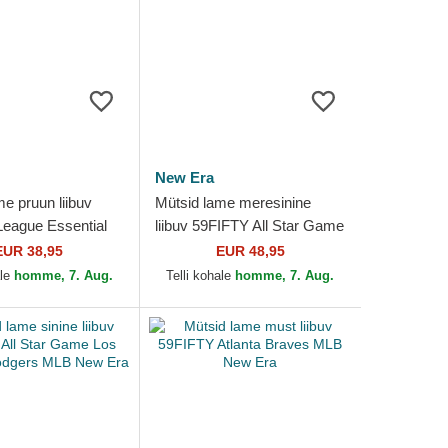
New Era
e pruun liibuv
Mütsid lame meresinine
eague Essential
liibuv 59FIFTY All Star Game
 Yankees MLB
New York Yankees MLB
EUR 38,95
EUR 48,95
New Era
ale
homme, 7. Aug.
Telli kohale
homme, 7. Aug.