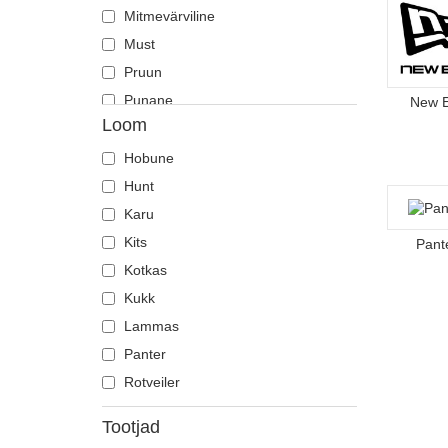
Mitmevärviline
Must
Pruun
Punane
New 
Loom
Roheline
Roosa
Hobune
Sinine
Hunt
Valge
Karu
Violetne
Kits
Pant
Kotkas
Kukk
Lammas
Panter
Rotveiler
Tootjad