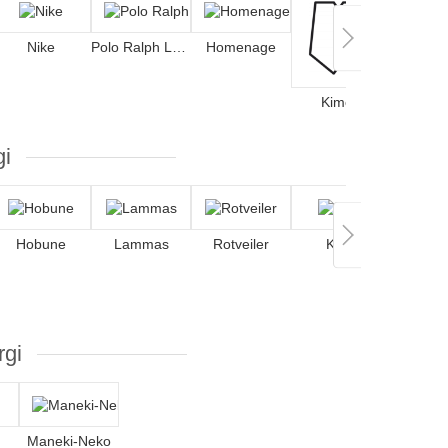
Nike
Polo Ralph Lauren
Homenage
Mitchell
Kimoa
gi
Hobune
Lammas
Rotveiler
Karu
rgi
Maneki-Neko