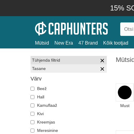
15% SO
Mütsid
New Era
47 Brand
Kõik tootjad
Mütsi
Tühjenda filtrid
Tasane
Värv
Beež
Hall
Kamuflaaž
Must
Kivi
Kreemjas
Meresinine