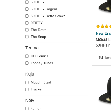
59FIFTY
59FIFTY Dogear
59FIFTY Retro Crown
9FIFTY
The Retro
New Era
The Snap
Mütsid la
59FIFTY 
Teema
Yankees
DC Comics
Telli ko
Looney Tunes
Kuju
Muud mütsid
Trucker
Nõlv
kumer