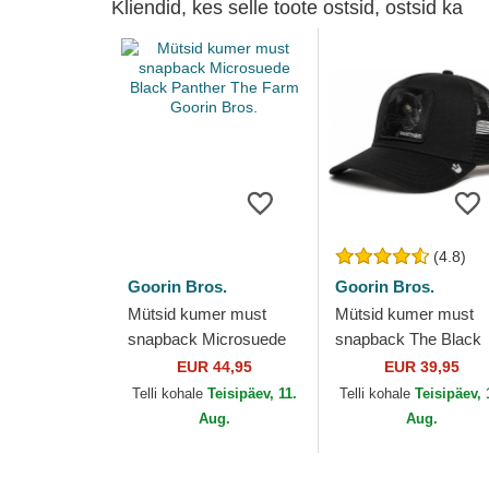
Kliendid, kes selle toote ostsid, ostsid ka
(4.8)
Goorin Bros.
Goorin Bros.
Mütsid kumer must
Mütsid kumer must
snapback Microsuede
snapback The Black
Black Panther The
Panther Core Combo
EUR 44,95
EUR 39,95
Farm Goorin Bros.
The Farm Goorin Bro
Telli kohale
Teisipäev, 11.
Telli kohale
Teisipäev, 
Aug.
Aug.