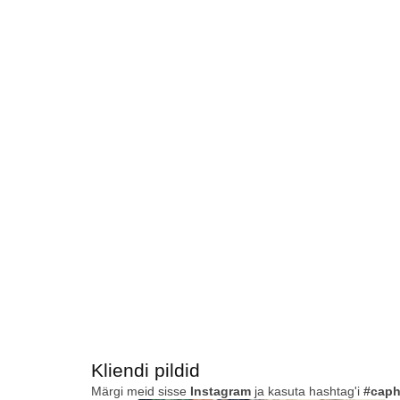
Kliendi pildid
Märgi meid sisse
Instagram
ja kasuta hashtag'i
#caph