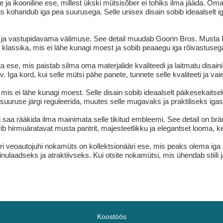
ja ikooniline ese, millest ükski mütsisõber ei tohiks ilma jääda. Oma
is kohandub iga pea suurusega. Selle unisex disain sobib ideaalselt i
a ja vastupidavama välimuse. See detail muudab Goorin Bros. Musta
atu klassika, mis ei lähe kunagi moest ja sobib peaaegu iga rõivastuseg
ese, mis paistab silma oma materjalide kvaliteedi ja laitmatu disaini
. Iga kord, kui selle mütsi pähe panete, tunnete selle kvaliteeti ja vaiel
mis ei lähe kunagi moest. Selle disain sobib ideaalselt päikesekait
 suuruse järgi reguleerida, muutes selle mugavaks ja praktiliseks igas
 saa rääkida ilma mainimata selle tikitud embleemi. See detail on b
 hirmuäratavat musta pantrit, majesteetlikku ja elegantset looma, k
i veoautojuhi nokamüts on kollektsionääri ese, mis peaks olema iga 
inulaadseks ja atraktiivseks. Kui otsite nokamütsi, mis ühendab stiil
Koostöös