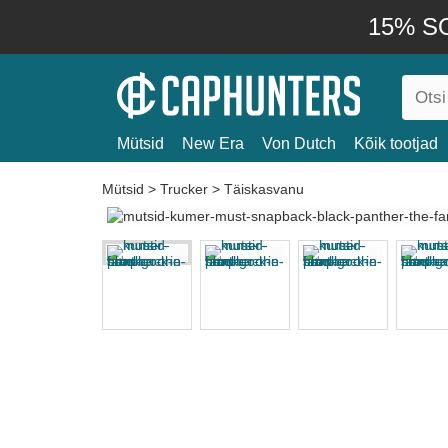
15% SO
Mütsid
New Era
Von Dutch
Kõik tootjad
Mütsid
>
Trucker
>
Täiskasvanu