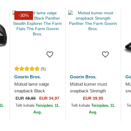
-30%
(5)
Goorin Bros.
Goorin Bros.
Go
Mütsid lame valge
Mütsid kumer must
Mü
snapback Black
snapback Strength
sn
Panther Stealth Explorer
Panther The Farm
Ar
EUR
49,95
EUR 34,97
EUR 39,95
s.
The Farm Flats The
Goorin Bros.
Br
11.
Telli kohale
Teisipäev, 11.
Telli kohale
Teisipäev, 11.
Te
Farm Goorin Bros.
Aug.
Aug.