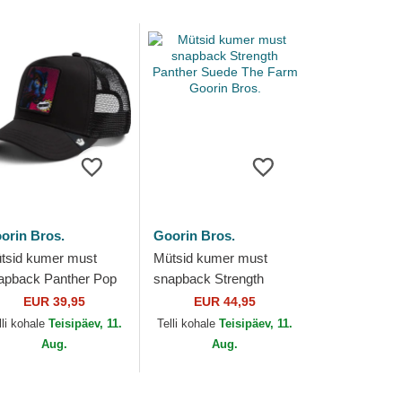
orin Bros.
Goorin Bros.
tsid kumer must
Mütsid kumer must
apback Panther Pop
snapback Strength
t 2 The Farm Goorin
Panther Suede The
EUR 39,95
EUR 44,95
os.
Farm Goorin Bros.
lli kohale
Teisipäev, 11.
Telli kohale
Teisipäev, 11.
Aug.
Aug.