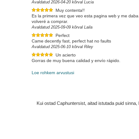
Avaldatud 2026-04-20 kõrval Lucia
Muy contenta!!
Es la primera vez que veo esta pagina web y me daba m
volveré a comprar.
Avaldatud 2025-09-09 kõrval Laila
Perfect
Came decently fast, perfect hat no faults
Avaldatud 2025-06-10 kõrval Riley
Un acierto
Gorras de muy buena calidad y envío rápido.
Avaldatud 2025-05-31 kõrval Alberto
Loe rohkem arvustusi
Kui ostad Caphuntersist, aitad istutada puid sinn