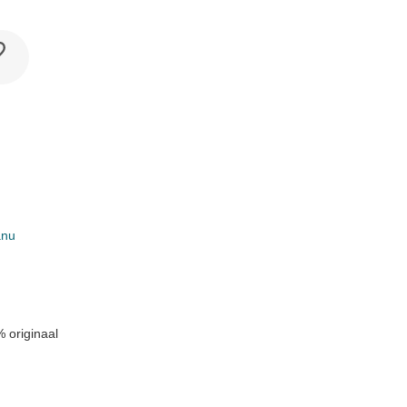
anu
k
 originaal