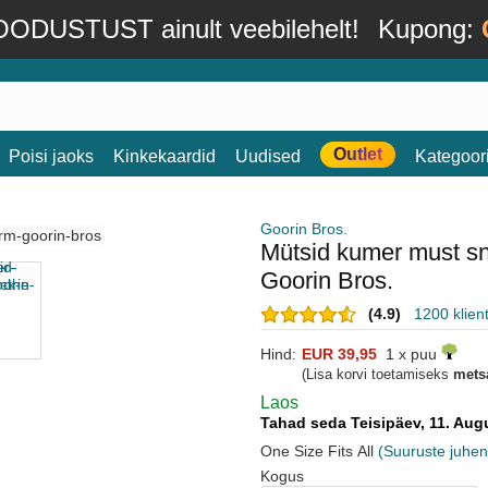
ODUSTUST ainult veebilehelt!
Kupong:
Outlet
Poisi jaoks
Kinkekaardid
Uudised
Kategoor
Goorin Bros.
Mütsid kumer must s
Goorin Bros.
(4.9)
1200 klien
Hind:
EUR 39,95
1 x puu
(Lisa korvi toetamiseks
mets
Laos
Tahad seda Teisipäev, 11. Au
One Size Fits All
(Suuruste juhen
Kogus