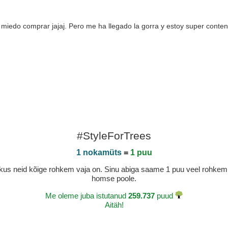
iedo comprar jajaj. Pero me ha llegado la gorra y estoy super content
#StyleForTrees
1 nokamüts
=
1 puu
a, kus neid kõige rohkem vaja on. Sinu abiga saame 1 puu veel rohk
homse poole.
Me oleme juba istutanud
259.737
puud
Aitäh!