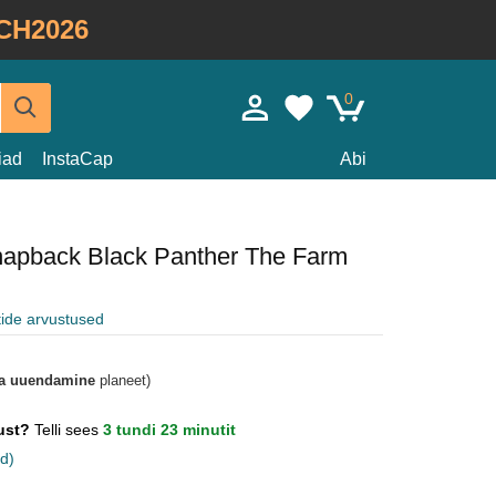
CH2026
0
iad
InstaCap
Abi
napback Black Panther The Farm
tide arvustused
a uuendamine
planeet)
gust?
Telli sees
3 tundi 23 minutit
d)