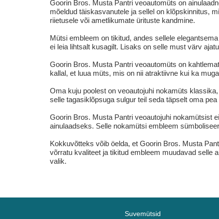
Goorin Bros. Musta Pantri veoautomüts on ainulaadne 
mõeldud täiskasvanutele ja sellel on klõpskinnitus, m
riietusele või ametlikumate ürituste kandmine.
Mütsi embleem on tikitud, andes sellele elegantsem
ei leia lihtsalt kusagilt. Lisaks on selle must värv aj
Goorin Bros. Musta Pantri veoautomüts on kahtlemata 
kallal, et luua müts, mis on nii atraktiivne kui ka mugav
Oma kuju poolest on veoautojuhi nokamüts klassika, 
selle tagasiklõpsuga sulgur teil seda täpselt oma pea
Goorin Bros. Musta Pantri veoautojuhi nokamütsist ei
ainulaadseks. Selle nokamütsi embleem sümboliseerib
Kokkuvõtteks võib öelda, et Goorin Bros. Musta Pantr
võrratu kvaliteet ja tikitud embleem muudavad selle a
valik.
Suvemütsid