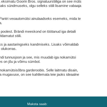
 eksimatu Goorin Bros. signatuurstiiliga on see müts
gaks sündmuseks, olgu selleks stiili lisamine vabaaja
 Pantri veoautomütsi ainulaadseks esemeks, mida te
a.
 poolest. Brändi meeskond on töötanud iga detaili
damatut stiili.
seks ja aastaringseks kandmiseks. Lisaks võimaldab
 olukorras.
rändi tunnusjoon ja see, mis muudab iga nokamütsi
es on jõu ja võimu sümbol.
nokamütsisõbra garderoobis. Selle laitmatu disain,
i ja mugavuse, on see kahtlemata teie jaoks ideaalne
Maksta saab: