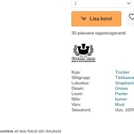
Lisa korvi
30-päevane tagastusgarantii
Kuju:
Trucker
Sihtgrupp:
Täiskasv
Lukustus:
Snapbac
Disain:
Unisex
Loom:
Panter
Nõlv:
kumer
Värv:
Must
Seisukord:
Uus; 100%
unters
et teie fotod siin ilmuksid