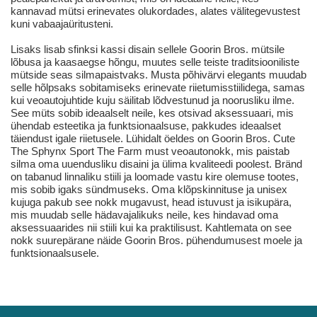
kannavad mütsi erinevates olukordades, alates välitegevustest
kuni vabaajaüritusteni.
Lisaks lisab sfinksi kassi disain sellele Goorin Bros. mütsile
lõbusa ja kaasaegse hõngu, muutes selle teiste traditsiooniliste
mütside seas silmapaistvaks. Musta põhivärvi elegants muudab
selle hõlpsaks sobitamiseks erinevate riietumisstiilidega, samas
kui veoautojuhtide kuju säilitab lõdvestunud ja noorusliku ilme.
See müts sobib ideaalselt neile, kes otsivad aksessuaari, mis
ühendab esteetika ja funktsionaalsuse, pakkudes ideaalset
täiendust igale riietusele. Lühidalt öeldes on Goorin Bros. Cute
The Sphynx Sport The Farm must veoautonokk, mis paistab
silma oma uuendusliku disaini ja ülima kvaliteedi poolest. Bränd
on tabanud linnaliku stiili ja loomade vastu kire olemuse tootes,
mis sobib igaks sündmuseks. Oma klõpskinnituse ja unisex
kujuga pakub see nokk mugavust, head istuvust ja isikupära,
mis muudab selle hädavajalikuks neile, kes hindavad oma
aksessuaarides nii stiili kui ka praktilisust. Kahtlemata on see
nokk suurepärane näide Goorin Bros. pühendumusest moele ja
funktsionaalsusele.