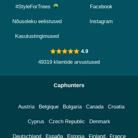
#StyleForTrees
Facebook
Nõusoleku eelistused
Instagram
Kasutustingimused
4.9
49319 klientide arvustused
Caphunters
Austria
Belgique
Bulgaria
Canada
Croatia
Cyprus
Czech Republic
Denmark
Deutschland
España
Estonia
Finland
France