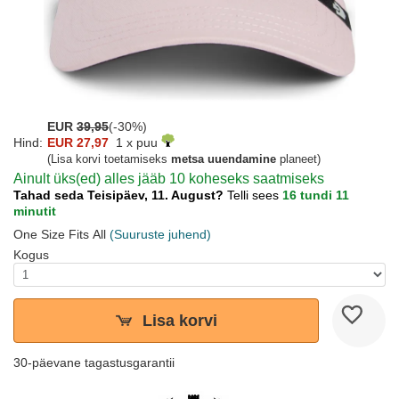
EUR
39,95
(-30%)
Hind:
EUR 27,97
1 x puu
(Lisa korvi toetamiseks
metsa uuendamine
planeet)
Ainult üks(ed) alles jääb 10 koheseks saatmiseks
Tahad seda Teisipäev, 11. August?
Telli sees
16 tundi 11
minutit
One Size Fits All
(Suuruste juhend)
Kogus
Lisa korvi
30-päevane tagastusgarantii