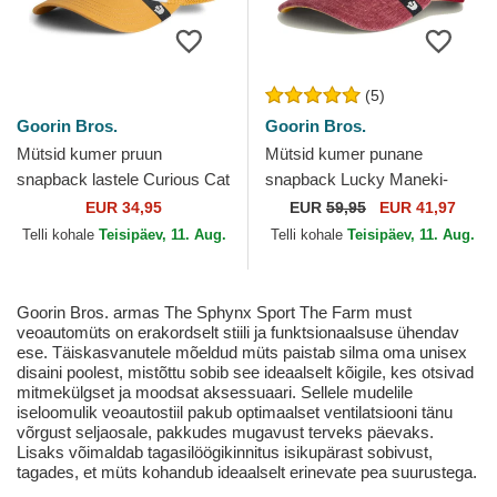
(5)
Goorin Bros.
Goorin Bros.
Mütsid kumer pruun
Mütsid kumer punane
snapback lastele Curious Cat
snapback Lucky Maneki-
Mini The Farm Goorin Bros.
Neko Happy Thoughts The
EUR 34,95
EUR
59,95
EUR 41,97
Farm Goorin Bros.
Telli kohale
Teisipäev, 11. Aug.
Telli kohale
Teisipäev, 11. Aug.
Goorin Bros. armas The Sphynx Sport The Farm must
veoautomüts on erakordselt stiili ja funktsionaalsuse ühendav
ese. Täiskasvanutele mõeldud müts paistab silma oma unisex
disaini poolest, mistõttu sobib see ideaalselt kõigile, kes otsivad
mitmekülgset ja moodsat aksessuaari. Sellele mudelile
iseloomulik veoautostiil pakub optimaalset ventilatsiooni tänu
võrgust seljaosale, pakkudes mugavust terveks päevaks.
Lisaks võimaldab tagasilöögikinnitus isikupärast sobivust,
tagades, et müts kohandub ideaalselt erinevate pea suurustega.