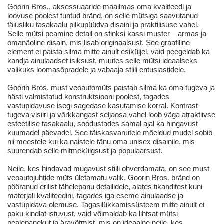
Goorin Bros., aksessuaaride maailmas oma kvaliteedi ja
loovuse poolest tuntud bränd, on selle mütsiga saavutanud
täiusliku tasakaalu pilkupüüdva disaini ja praktilisuse vahel.
Selle mütsi peamine detail on sfinksi kassi muster – armas ja
omanäoline disain, mis lisab originaalsust. See graafiline
element ei paista silma mitte ainult esiküljel, vaid peegeldab ka
kandja ainulaadset isiksust, muutes selle mütsi ideaalseks
valikuks loomasõpradele ja vabaaja stiili entusiastidele.
Goorin Bros. must veoautomüts paistab silma ka oma tugeva ja
hästi valmistatud konstruktsiooni poolest, tagades
vastupidavuse isegi sagedase kasutamise korral. Kontrast
tugeva visiiri ja võrkkangast seljaosa vahel loob väga atraktiivse
esteetilise tasakaalu, soodustades samal ajal ka hingavust
kuumadel päevadel. See täiskasvanutele mõeldud mudel sobib
nii meestele kui ka naistele tänu oma unisex disainile, mis
suurendab selle mitmekülgsust ja populaarsust.
Neile, kes hindavad mugavust stiili ohverdamata, on see must
veoautojuhtide müts ületamatu valik. Goorin Bros. bränd on
pööranud erilist tähelepanu detailidele, alates tikanditest kuni
materjali kvaliteedini, tagades iga eseme ainulaadse ja
vastupidava olemuse. Tagasilükkamissüsteem mitte ainult ei
paku kindlat istuvust, vaid võimaldab ka lihtsat mütsi
pealepanekut ja äravõtmist, mis on ideaalne neile, kes