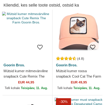
Kliendid, kes selle toote ostsid, ostsid ka
(4.8)
Goorin Bros.
Goorin Bros.
Mütsid kumer mitmevärviline
Mütsid kumer roosa
snapback Cute Remix The
snapback Cool Cat The Farm
Farm Goorin Bros.
Premium The Farm Goorin
EUR 44,95
EUR 49,95
Bros.
Telli kohale
Teisipäev, 11. Aug.
Telli kohale
Teisipäev, 11. Aug.
-30%