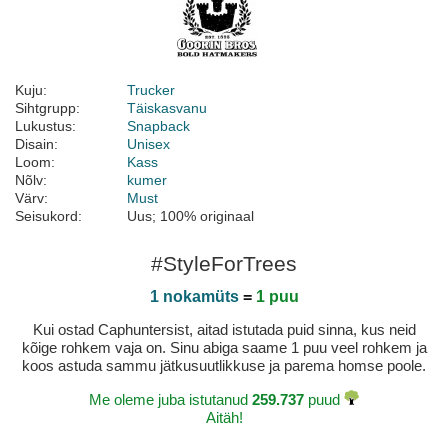
Kuju:
Trucker
Sihtgrupp:
Täiskasvanu
Lukustus:
Snapback
Disain:
Unisex
Loom:
Kass
Nõlv:
kumer
Värv:
Must
Seisukord:
Uus; 100% originaal
#StyleForTrees
1 nokamüts
=
1 puu
Kui ostad Caphuntersist, aitad istutada puid sinna, kus neid
kõige rohkem vaja on. Sinu abiga saame 1 puu veel rohkem ja
koos astuda sammu jätkusuutlikkuse ja parema homse poole.
Me oleme juba istutanud
259.737
puud
Aitäh!