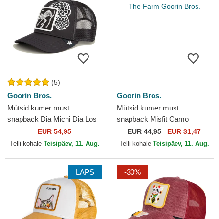
(5)
Goorin Bros.
Goorin Bros.
Mütsid kumer must
Mütsid kumer must
snapback Dia Michi Dia Los
snapback Misfit Camo
Muertos The Farm Goorin
Desaturated Camo The Farm
EUR 54,95
EUR
44,95
EUR 31,47
Bros.
Goorin Bros.
Telli kohale
Teisipäev, 11. Aug.
Telli kohale
Teisipäev, 11. Aug.
LAPS
-30%