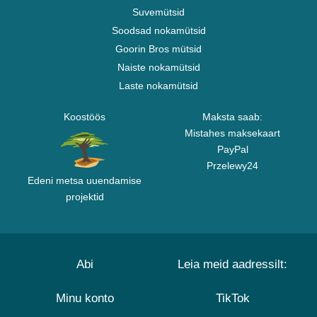
Suvemütsid
Soodsad nokamütsid
Goorin Bros mütsid
Naiste nokamütsid
Laste nokamütsid
Koostöös
Maksta saab:
Mistahes maksekaart
PayPal
Przelewy24
Edeni metsa uuendamise
projektid
Abi
Leia meid aadressilt:
Minu konto
TikTok