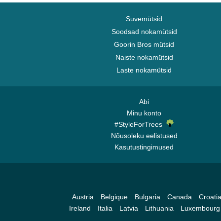
Suvemütsid
Soodsad nokamütsid
Goorin Bros mütsid
Naiste nokamütsid
Laste nokamütsid
Abi
Minu konto
#StyleForTrees
Nõusoleku eelistused
Kasutustingimused
Austria
Belgique
Bulgaria
Canada
Croati
Ireland
Italia
Latvia
Lithuania
Luxembourg