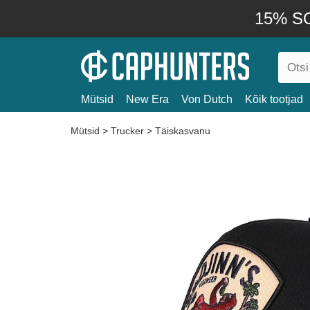
15% SO
Mütsid
New Era
Von Dutch
Kõik tootjad
Mütsid
>
Trucker
>
Täiskasvanu