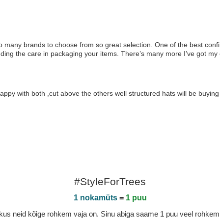
o many brands to choose from so great selection. One of the best confi
including the care in packaging your items. There’s many more I’ve got m
appy with both ,cut above the others well structured hats will be buyin
#StyleForTrees
1 nokamüts
=
1 puu
a, kus neid kõige rohkem vaja on. Sinu abiga saame 1 puu veel rohk