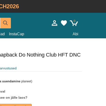
CH2026
0
iad
InstaCap
Abi
napback Do Nothing Club HFT DNC
e arvustused
a uuendamine
planeet)
aval
see on jälle laos?