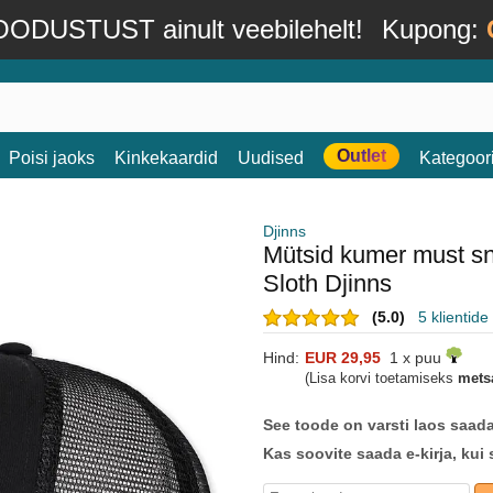
ODUSTUST ainult veebilehelt!
Kupong:
Outlet
Poisi jaoks
Kinkekaardid
Uudised
Kategoor
Djinns
Mütsid kumer must s
Sloth Djinns
(5.0)
5 klientid
Hind:
EUR 29,95
1 x puu
(Lisa korvi toetamiseks
mets
See toode on varsti laos saad
Kas soovite saada e-kirja, kui 