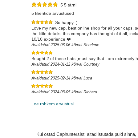
5 5 tärni
5 klientide arvustused
So happy :)
Love my new cap, best online shop for all your caps, s
the little details, this company has thought of it all, 
10/10 experience ❤️
Avaldatud 2025-03-06 kõrval Sharlene
Bought 2 of these hats ,must say that I am extremely h
Avaldatud 2024-01-12 kõrval Courtney
Avaldatud 2025-02-14 kõrval Luca
Avaldatud 2024-03-05 kõrval Richard
Loe rohkem arvustusi
Kui ostad Caphuntersist, aitad istutada puid sinn