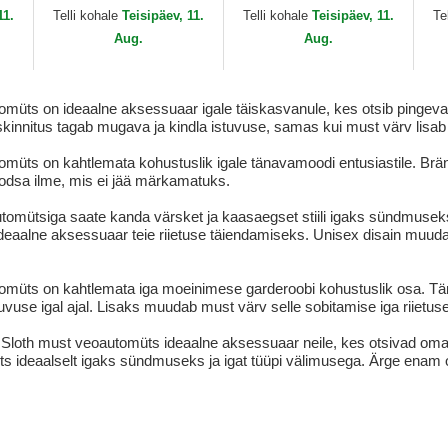
Hairy Suede Djinns
SunDown Djinns
Dj
11.
Telli kohale
Teisipäev, 11.
Telli kohale
Teisipäev, 11.
Te
Aug.
Aug.
s on ideaalne aksessuaar igale täiskasvanule, kes otsib pingevaba j
õpskinnitus tagab mugava ja kindla istuvuse, samas kui must värv lisab
ts on kahtlemata kohustuslik igale tänavamoodi entusiastile. Brändi
oodsa ilme, mis ei jää märkamatuks.
mütsiga saate kanda värsket ja kaasaegset stiili igaks sündmuseks
n ideaalne aksessuaar teie riietuse täiendamiseks. Unisex disain muuda
üts on kahtlemata iga moeinimese garderoobi kohustuslik osa. Tän
se igal ajal. Lisaks muudab must värv selle sobitamise iga riietusega 
oth must veoautomüts ideaalne aksessuaar neile, kes otsivad oma iga
üts ideaalselt igaks sündmuseks ja igat tüüpi välimusega. Ärge enam