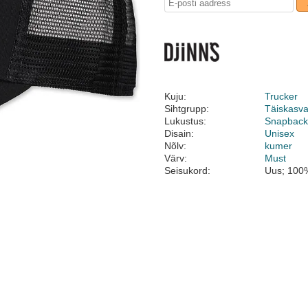
Kuju:
Trucker
Sihtgrupp:
Täiskasv
Lukustus:
Snapbac
Disain:
Unisex
Nõlv:
kumer
Värv:
Must
Seisukord:
Uus; 100%