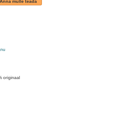
Anna mulle teada
anu
k
 originaal