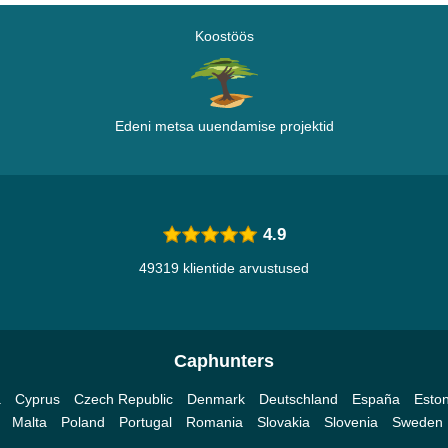
Koostöös
Edeni metsa uuendamise projektid
4.9
49319 klientide arvustused
Caphunters
a
Cyprus
Czech Republic
Denmark
Deutschland
España
Eston
Malta
Poland
Portugal
Romania
Slovakia
Slovenia
Sweden