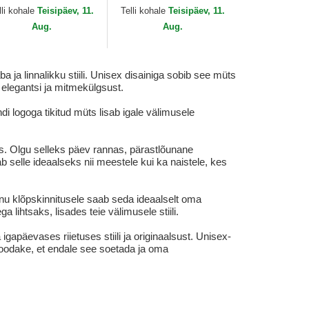
inns
Djinns
lli kohale
Teisipäev, 11.
Telli kohale
Teisipäev, 11.
Aug.
Aug.
a linnalikku stiili. Unisex disainiga sobib see müts
 elegantsi ja mitmekülgsust.
 logoga tikitud müts lisab igale välimusele
. Olgu selleks päev rannas, pärastlõunane
b selle ideaalseks nii meestele kui ka naistele, kes
u klõpskinnitusele saab seda ideaalselt oma
lihtsaks, lisades teie välimusele stiili.
päevases riietuses stiili ja originaalsust. Unisex-
 oodake, et endale see soetada ja oma