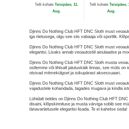
Djinns
Djinns
Telli kohale
Teisipäev, 11.
Telli kohale
Teisipäev, 
Aug.
Aug.
Djinns Do Nothing Club HFT DNC Sloth must veoautomüt
iga riietusega, olgu see siis vabaaja või sportlik. Kl
Djinns Do Nothing Club HFT DNC Sloth must veoautomü
elegantsi. Lisaks annab veoautostiil ainulaadse ja m
Djinns Do Nothing Club HFT DNC Sloth musta veoauto
ostlemine või lihtsalt jalutuskäik linnas, see müts o
otsivad mitmekülgset ja isikupärast aksessuaari.
Djinns Do Nothing Club HFT DNC Sloth must veoautom
vajadustele kohandada, tagades mugava ja kindla istuvu
Lühidalt öeldes on Djinns Do Nothing Club HFT DNC Sl
disaini, klõpskinnituse ja musta värviga sobib see m
tänavariietusele elegantsi lisada. Te ei kahetse seda!