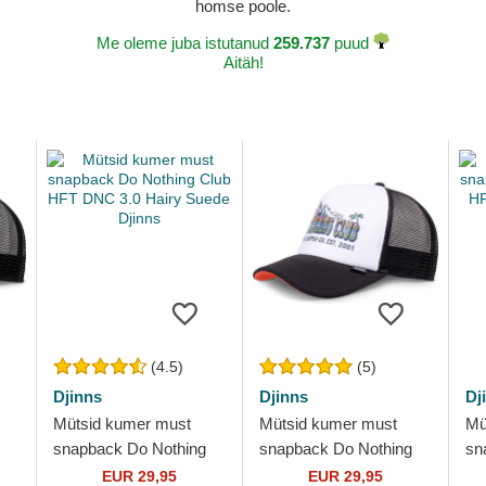
homse poole.
Me oleme juba istutanud
259.737
puud
Aitäh!
(4.5)
(5)
Djinns
Djinns
Dj
Mütsid kumer must
Mütsid kumer must
Mü
snapback Do Nothing
snapback Do Nothing
sn
Club HFT DNC 3.0
Club HFT DNC
Cl
EUR 29,95
EUR 29,95