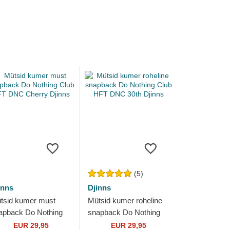
(5)
inns
Djinns
tsid kumer must
Mütsid kumer roheline
apback Do Nothing
snapback Do Nothing
ub HFT DNC Cherry
Club HFT DNC 30th
EUR 29,95
EUR 29,95