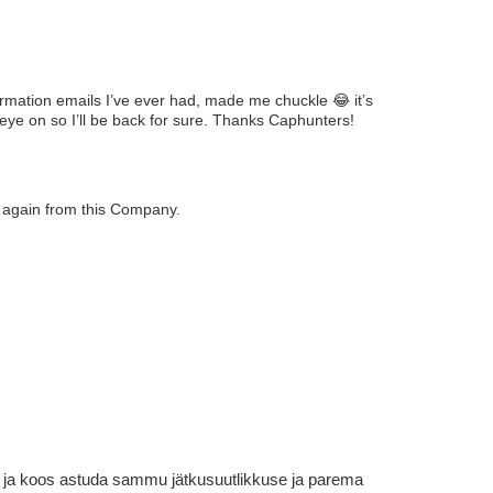
rmation emails I’ve ever had, made me chuckle 😂 it’s
y eye on so I’ll be back for sure. Thanks Caphunters!
g again from this Company.
em ja koos astuda sammu jätkusuutlikkuse ja parema