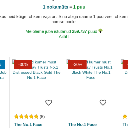
1 nokamüts
=
1 puu
a, kus neid kõige rohkem vaja on. Sinu abiga saame 1 puu veel rohk
homse poole.
Me oleme juba istutanud
259.737
puud
Aitäh!
S
-30%
-30%
(5)
The No.1 Face
The No.1 Face
Th