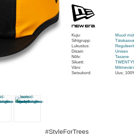
Kuju:
Muud müt
Sihtgrupp:
Täiskasv
Lukustus:
Reguleeri
Disain:
Unisex
Nõlv:
Tasane
Siluett:
TWENTY
Värv:
Mitmevärv
Seisukord:
Uus; 100%
#StyleForTrees