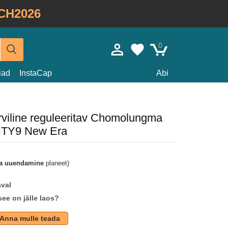
CH2026
0
iad
InstaCap
Abi
viline reguleeritav Chomolungma
NTY9 New Era
a uuendamine
planeet)
aval
see on jälle laos?
Anna mulle teada