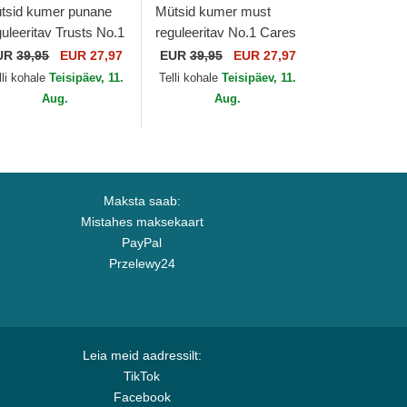
tsid kumer punane
Mütsid kumer must
guleeritav Trusts No.1
reguleeritav No.1 Cares
stressed Black White
Distressed Black Gold
UR
39,95
EUR 27,97
EUR
39,95
EUR 27,97
e No.1 Face
The No.1 Face
lli kohale
Teisipäev, 11.
Telli kohale
Teisipäev, 11.
Aug.
Aug.
Maksta saab:
Mistahes maksekaart
PayPal
Przelewy24
Leia meid aadressilt:
TikTok
Facebook