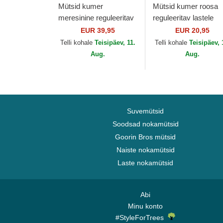
Mütsid kumer
Mütsid kumer roosa
meresinine reguleeritav
reguleeritav lastele
Hepcat American
9FORTY Face
EUR 39,95
EUR 20,95
Needle
SpongeBob ja Patrick
Telli kohale
Teisipäev, 11.
Telli kohale
Teisipäev, 
Täht New Era
Aug.
Aug.
Suvemütsid
Soodsad nokamütsid
Goorin Bros mütsid
Naiste nokamütsid
Laste nokamütsid
Abi
Minu konto
#StyleForTrees