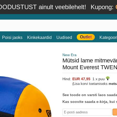
ODUSTUST ainult veebilehelt!
Kupong:
Outlet
Poisi jaoks
Kinkekaardid
Uudised
Kategoor
New Era
Mütsid lame mitmevär
Mount Everest TWE
Hind:
EUR 47,95
1 x puu
(Lisa korvi toetamiseks
mets
See toode on varsti laos saad
Kas soovite saada e-kirja, kui 