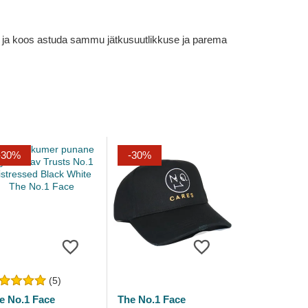
em ja koos astuda sammu jätkusuutlikkuse ja parema
-30%
-30%
(5)
e No.1 Face
The No.1 Face