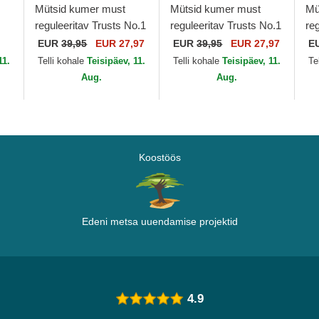
Mütsid kumer must
Mütsid kumer must
Mü
reguleeritav Trusts No.1
reguleeritav Trusts No.1
re
Distressed Black Gold
Black White The No.1
Di
EUR
39,95
EUR 27,97
EUR
39,95
EUR 27,97
E
The No.1 Face
Face
Th
11.
Telli kohale
Teisipäev, 11.
Telli kohale
Teisipäev, 11.
Te
Aug.
Aug.
Koostöös
Edeni metsa uuendamise projektid
4.9