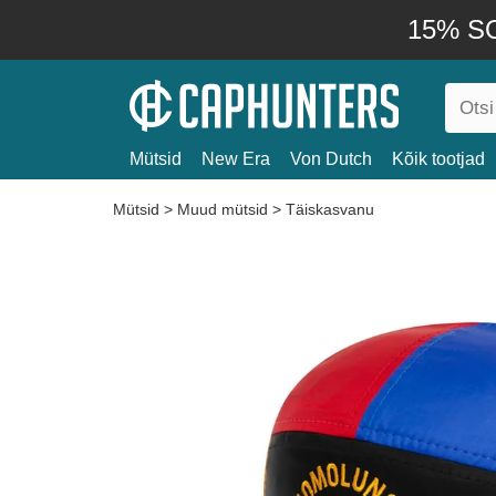
15% SO
Mütsid
New Era
Von Dutch
Kõik tootjad
Mütsid
>
Muud mütsid
>
Täiskasvanu