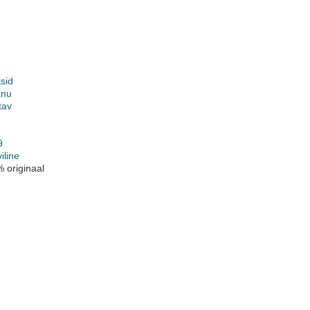
sid
anu
tav
9
iline
 originaal