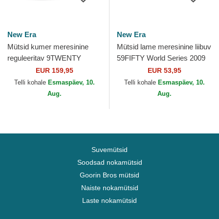
New Era
New Era
Mütsid kumer meresinine
Mütsid lame meresinine liibuv
reguleeritav 9TWENTY
59FIFTY World Series 2009
Suede New York Yankees
Side Patch New York
EUR 159,95
EUR 53,95
MLB New Era
Yankees MLB New Era
Telli kohale
Esmaspäev, 10.
Telli kohale
Esmaspäev, 10.
Aug.
Aug.
Suvemütsid
Soodsad nokamütsid
Goorin Bros mütsid
Naiste nokamütsid
Laste nokamütsid