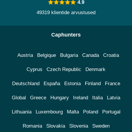
4.9
49319 klientide arvustused
Caphunters
Austria
Belgique
Bulgaria
Canada
Croatia
Cyprus
Czech Republic
Denmark
Deutschland
España
Estonia
Finland
France
Global
Greece
Hungary
Ireland
Italia
Latvia
Lithuania
Luxembourg
Malta
Poland
Portugal
Romania
Slovakia
Slovenia
Sweden