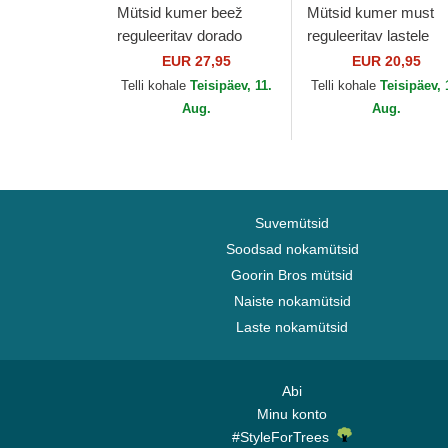
Mütsid kumer beež
Mütsid kumer must
reguleeritav dorado
reguleeritav lastele
9FORTY Metallic New
9FORTY League
EUR 27,95
EUR 20,95
York Yankees MLB
Essential New York
Telli kohale
Teisipäev, 11.
Telli kohale
Teisipäev, 
New Era
Yankees MLB New E
Aug.
Aug.
Suvemütsid
Soodsad nokamütsid
Goorin Bros mütsid
Naiste nokamütsid
Laste nokamütsid
Abi
Minu konto
#StyleForTrees