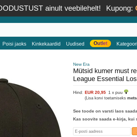
ODUSTUST ainult veebilehelt!
Kupong:
Outlet
Poisi jaoks
Kinkekaardid
Uudised
Kategoor
New Era
Mütsid kumer must re
League Essential Lo
Hind:
EUR 20,95
1 x puu
(Lisa korvi toetamiseks
mets
See toode on varsti laos saad
Kas soovite saada e-kirja, kui 