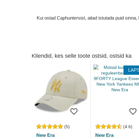
Kui ostad Caphuntersist, aitad istutada puid sinn
Kliendid, kes selle toote ostsid, ostsid ka
LAP
(5)
(4.6)
New Era
New Era