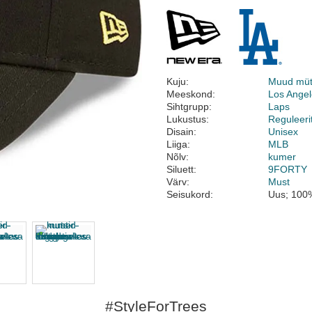
Kuju:
Muud müt
Meeskond:
Los Ange
Sihtgrupp:
Laps
Lukustus:
Reguleeri
Disain:
Unisex
Liiga:
MLB
Nõlv:
kumer
Siluett:
9FORTY
Värv:
Must
Seisukord:
Uus; 100%
#StyleForTrees