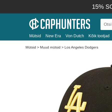
15% SO
Mütsid
New Era
Von Dutch
Kõik tootjad
Mütsid
>
Muud mütsid
>
Los Angeles Dodgers