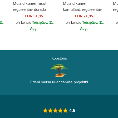
Mütsid kumer must
Mütsid kumer
Mü
reguleeritav dorado
kamuflaaž reguleeritav
reg
9FORTY AC Milan
lastele 9FORTY League
9F
EUR 31,95
EUR 21,95
Serie A New Era
Essential New York
Es
11.
Telli kohale
Teisipäev, 11.
Telli kohale
Teisipäev, 11.
Te
ra
Yankees MLB New Era
Ya
Aug.
Aug.
Koostöös
Edeni metsa uuendamise projektid
4.9