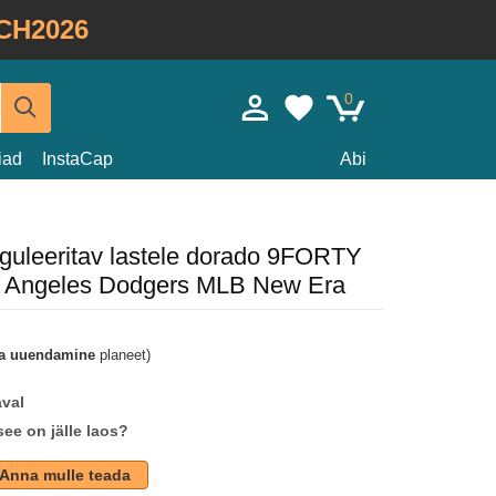
CH2026
0
iad
InstaCap
Abi
guleeritav lastele dorado 9FORTY
s Angeles Dodgers MLB New Era
a uuendamine
planeet)
aval
see on jälle laos?
Anna mulle teada