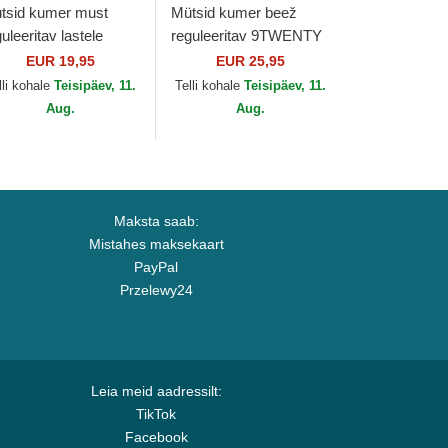
tsid kumer must
Mütsid kumer beež
uleeritav lastele
reguleeritav 9TWENTY
ORTY League
League Essential Midi
EUR 19,95
EUR 25,95
sential New York
Los Angeles Dodgers
lli kohale
Teisipäev, 11.
Telli kohale
Teisipäev, 11.
nkees MLB New Era
MLB New Era
Aug.
Aug.
Maksta saab:
Mistahes maksekaart
PayPal
Przelewy24
Leia meid aadressilt:
TikTok
Facebook