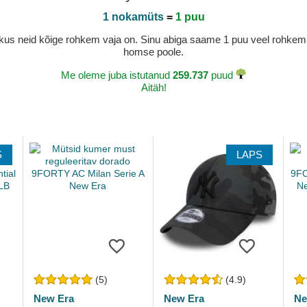
1 nokamüts
=
1 puu
a, kus neid kõige rohkem vaja on. Sinu abiga saame 1 puu veel rohk
homse poole.
Me oleme juba istutanud
259.737
puud
Aitäh!
S
LAPS
(5)
(4.9)
New Era
New Era
Ne