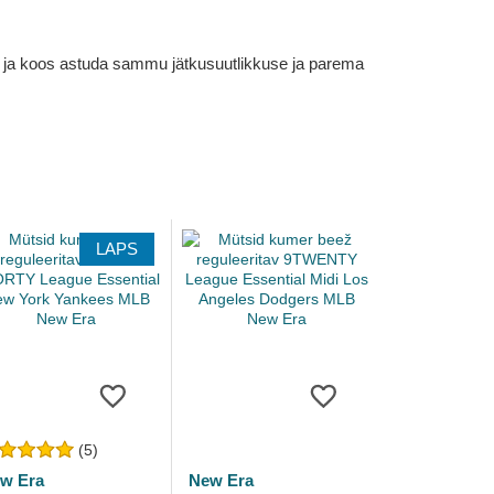
em ja koos astuda sammu jätkusuutlikkuse ja parema
LAPS
(5)
w Era
New Era