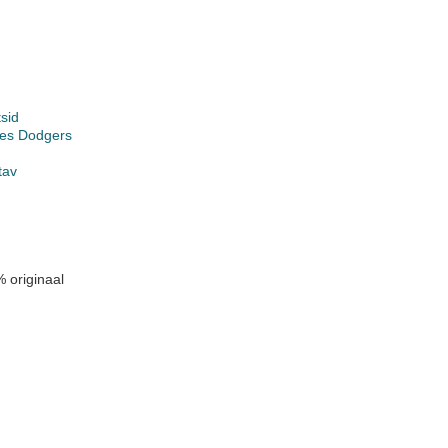
sid
les Dodgers
tav
 originaal