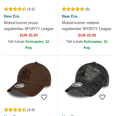
(4.6)
(5)
New Era
New Era
Mütsid kumer pruun
Mütsid kumer violetne
reguleeritav 9FORTY League
reguleeritav 9FORTY League
Essential New York Yankees
Essential New York Yankees
EUR 25,95
EUR 25,95
MLB New Era
MLB New Era
Telli kohale
Kolmapäev, 12.
Telli kohale
Kolmapäev, 12.
Aug.
Aug.
(4.8)