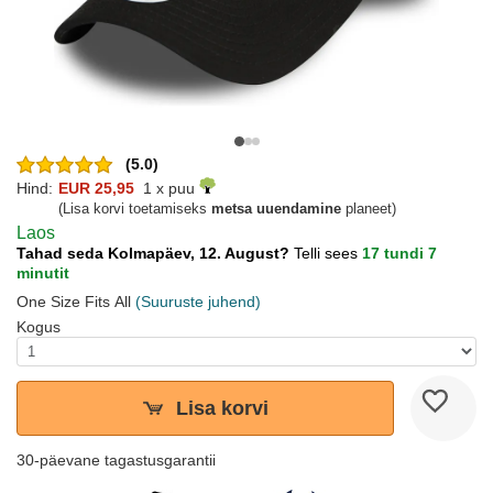
(5.0)
Hind:
EUR 25,95
1 x puu
(Lisa korvi toetamiseks
metsa uuendamine
planeet)
Laos
Tahad seda Kolmapäev, 12. August?
Telli sees
17 tundi 7
minutit
One Size Fits All
(Suuruste juhend)
Kogus
Lisa korvi
30-päevane tagastusgarantii