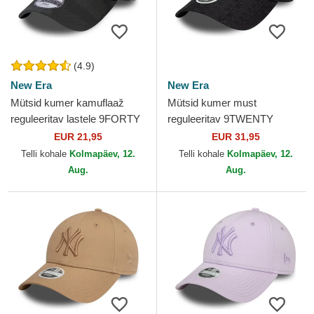
(4.9)
New Era
New Era
Mütsid kumer kamuflaaž
Mütsid kumer must
reguleeritav lastele 9FORTY
reguleeritav 9TWENTY
League Essential New York
Broderie New York Yankees
EUR 21,95
EUR 31,95
Yankees MLB New Era
MLB New Era
Telli kohale
Kolmapäev, 12.
Telli kohale
Kolmapäev, 12.
Aug.
Aug.