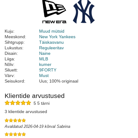
Kuju:
Muud mütsid
Meeskond:
New York Yankees
Sihtgrupp:
Täiskasvanu
Lukustus:
Reguleeritav
Disain:
Naine
Liiga:
MLB
Nõlv:
kumer
Siluett:
9FORTY
Värv:
Must
Seisukord:
Uus; 100% originaal
Klientide arvustused
5 5 tärni
3 klientide arvustused
Avaldatud 2026-04-19 kõrval Sabrina