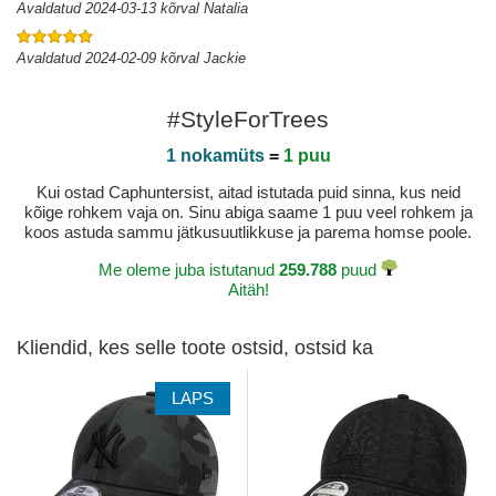
Avaldatud 2024-03-13 kõrval Natalia
Avaldatud 2024-02-09 kõrval Jackie
#StyleForTrees
1 nokamüts
=
1 puu
Kui ostad Caphuntersist, aitad istutada puid sinna, kus neid
kõige rohkem vaja on. Sinu abiga saame 1 puu veel rohkem ja
koos astuda sammu jätkusuutlikkuse ja parema homse poole.
Me oleme juba istutanud
259.788
puud
Aitäh!
Kliendid, kes selle toote ostsid, ostsid ka
LAPS