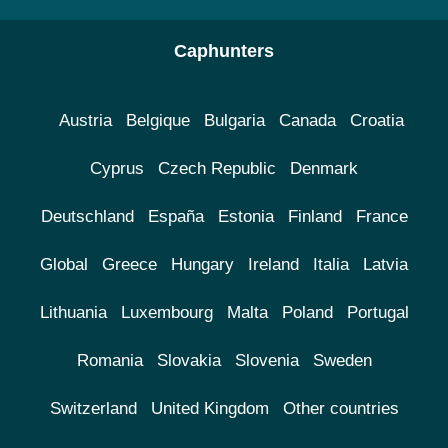
Caphunters
Austria
Belgique
Bulgaria
Canada
Croatia
Cyprus
Czech Republic
Denmark
Deutschland
España
Estonia
Finland
France
Global
Greece
Hungary
Ireland
Italia
Latvia
Lithuania
Luxembourg
Malta
Poland
Portugal
Romania
Slovakia
Slovenia
Sweden
Switzerland
United Kingdom
Other countries