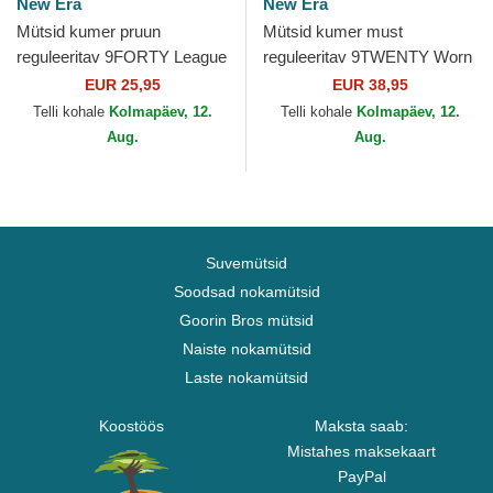
New Era
New Era
Mütsid kumer pruun
Mütsid kumer must
reguleeritav 9FORTY League
reguleeritav 9TWENTY Worn
Essential New York Yankees
PU New York Yankees MLB
EUR 25,95
EUR 38,95
MLB New Era
New Era
Telli kohale
Kolmapäev, 12.
Telli kohale
Kolmapäev, 12.
Aug.
Aug.
Suvemütsid
Soodsad nokamütsid
Goorin Bros mütsid
Naiste nokamütsid
Laste nokamütsid
Koostöös
Maksta saab:
Mistahes maksekaart
PayPal