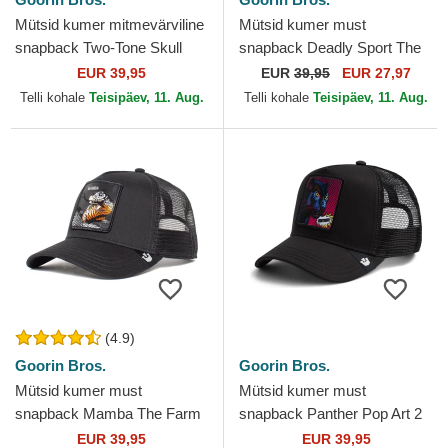
Mütsid kumer mitmevärviline
Mütsid kumer must
snapback Two-Tone Skull
snapback Deadly Sport The
Grit The Farm Goorin Bros.
Farm Goorin Bros.
EUR 39,95
EUR
39,95
EUR 27,97
Telli kohale
Teisipäev, 11. Aug.
Telli kohale
Teisipäev, 11. Aug.
(4.9)
Goorin Bros.
Goorin Bros.
Mütsid kumer must
Mütsid kumer must
snapback Mamba The Farm
snapback Panther Pop Art 2
Goorin Bros.
The Farm Goorin Bros.
EUR 39,95
EUR 39,95