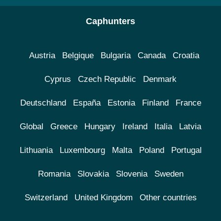
Caphunters
Austria
Belgique
Bulgaria
Canada
Croatia
Cyprus
Czech Republic
Denmark
Deutschland
España
Estonia
Finland
France
Global
Greece
Hungary
Ireland
Italia
Latvia
Lithuania
Luxembourg
Malta
Poland
Portugal
Romania
Slovakia
Slovenia
Sweden
Switzerland
United Kingdom
Other countries