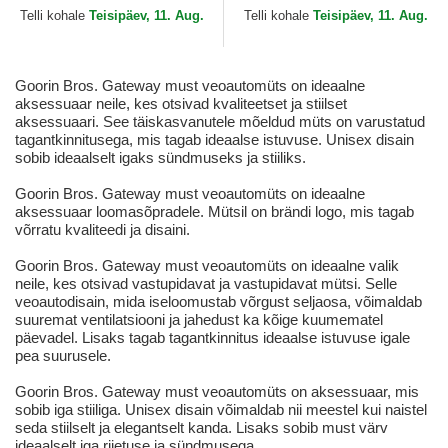
Telli kohale
Teisipäev, 11. Aug.
Telli kohale
Teisipäev, 11. Aug.
Goorin Bros. Gateway must veoautomüts on ideaalne
aksessuaar neile, kes otsivad kvaliteetset ja stiilset
aksessuaari. See täiskasvanutele mõeldud müts on varustatud
tagantkinnitusega, mis tagab ideaalse istuvuse. Unisex disain
sobib ideaalselt igaks sündmuseks ja stiiliks.
Goorin Bros. Gateway must veoautomüts on ideaalne
aksessuaar loomasõpradele. Mütsil on brändi logo, mis tagab
võrratu kvaliteedi ja disaini.
Goorin Bros. Gateway must veoautomüts on ideaalne valik
neile, kes otsivad vastupidavat ja vastupidavat mütsi. Selle
veoautodisain, mida iseloomustab võrgust seljaosa, võimaldab
suuremat ventilatsiooni ja jahedust ka kõige kuumematel
päevadel. Lisaks tagab tagantkinnitus ideaalse istuvuse igale
pea suurusele.
Goorin Bros. Gateway must veoautomüts on aksessuaar, mis
sobib iga stiiliga. Unisex disain võimaldab nii meestel kui naistel
seda stiilselt ja elegantselt kanda. Lisaks sobib must värv
ideaalselt iga riietuse ja sündmusega.