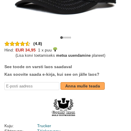
(4.8)
Hind:
EUR 34,95
1 x puu
(Lisa korvi toetamiseks
metsa uuendamine
planeet)
See toode on varsti laos saadaval
Kas soovite saada e-kirja, kui see on jälle laos?
Anna mulle teada
Kuju:
Trucker