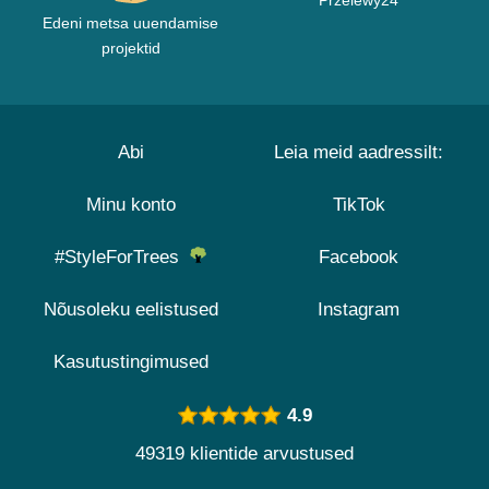
Przelewy24
Edeni metsa uuendamise
projektid
Abi
Leia meid aadressilt:
Minu konto
TikTok
#StyleForTrees
Facebook
Nõusoleku eelistused
Instagram
Kasutustingimused
4.9
49319 klientide arvustused