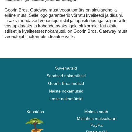
Goorin Bros. Gateway must veoautomüts on ainulaadne ja
eriline müts. Selle logo garanteerib võrratu kvaliteedi ja disaini.
Lisaks muudavad veoautojuhi stiil ja tagasiklõpsuga sulgur selle
vastupidavaks ja kohandatavaks igale olukorrale. Kui otsite
stiilset ja kvaliteetset nokamütsi, on Goorin Bros. Gateway must
veoautojuhi nokamüts ideaalne valik.
Suvemütsid
Soodsad nokamütsid
Goorin Bros mütsid
Naiste nokamütsid
Laste nokamütsid
Koostöös
Maksta saab:
Mistahes maksekaart
PayPal