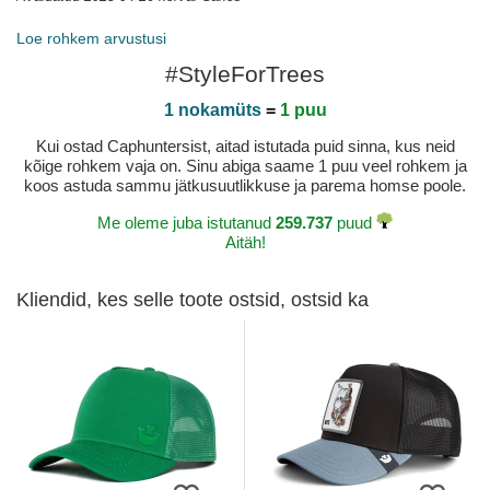
Loe rohkem arvustusi
#StyleForTrees
1 nokamüts
=
1 puu
Kui ostad Caphuntersist, aitad istutada puid sinna, kus neid
kõige rohkem vaja on. Sinu abiga saame 1 puu veel rohkem ja
koos astuda sammu jätkusuutlikkuse ja parema homse poole.
Me oleme juba istutanud
259.737
puud
Aitäh!
Kliendid, kes selle toote ostsid, ostsid ka