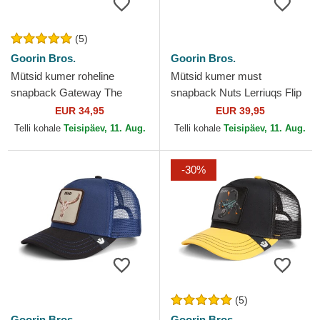
(5)
Goorin Bros.
Goorin Bros.
Mütsid kumer roheline
Mütsid kumer must
snapback Gateway The
snapback Nuts Lerriuqs Flip
Farm Goorin Bros.
Side 2 The Farm Goorin
EUR 34,95
EUR 39,95
Bros.
Telli kohale
Teisipäev, 11. Aug.
Telli kohale
Teisipäev, 11. Aug.
-30%
(5)
Goorin Bros.
Goorin Bros.