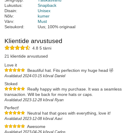
Sihtgrupp:
Täiskasvanu
Lukustus:
Snapback
Disain:
Unisex
Nõlv:
kumer
Värv:
Must
Seisukord:
Uus; 100% originaal
Klientide arvustused
4.8 5 tärni
21 klientide arvustused
Love it
Beautiful hat. Fits perfection my huge head 🤣
Avaldatud 2024-03-15 kõrval Daniel
Stoked
Really happy with my purchase. It was a seamless
transaction. Will be back for more hats or caps.
Avaldatud 2023-12-28 kõrval Ryan
Perfect!
Neutral hat that goes with everything, love it!
Avaldatud 2023-12-08 kõrval Aavi
Awesome
Avaldatud 2023-04-26 kõrval Carlos