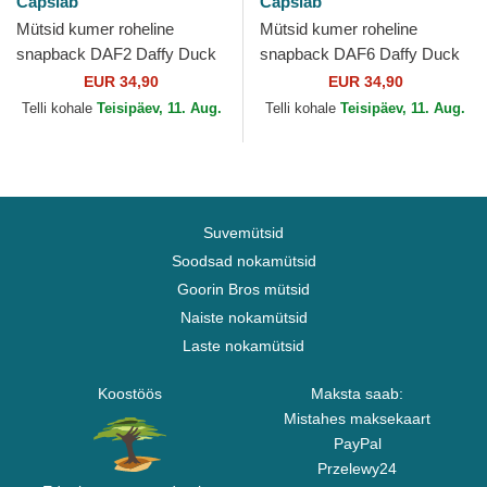
Capslab
Capslab
Mütsid kumer roheline
Mütsid kumer roheline
snapback DAF2 Daffy Duck
snapback DAF6 Daffy Duck
Looney Tunes Capslab
Looney Tunes Capslab
EUR 34,90
EUR 34,90
Telli kohale
Teisipäev, 11. Aug.
Telli kohale
Teisipäev, 11. Aug.
Suvemütsid
Soodsad nokamütsid
Goorin Bros mütsid
Naiste nokamütsid
Laste nokamütsid
Koostöös
Maksta saab:
Mistahes maksekaart
PayPal
Przelewy24