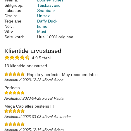
Teema:
Looney Tunes
Sihtgrupp:
Täiskasvanu
Lukustus:
Snapback
Disain:
Unisex
Tegelane:
Daffy Duck
Nõlv:
kumer
Värv:
Must
Seisukord:
Uus; 100% originaal
Klientide arvustused
4.9 5 tärni
13 klientide arvustused
Rápido y perfecto. Muy recomendable
Avaldatud 2023-12-28 kõrval Ainoa
Perfecta
Avaldatud 2023-04-29 kõrval Paula
Mega Cap alles bestens !!!
Avaldatud 2023-03-08 kõrval Alexander
Avaldatud 2025-12-15 kõrval Adam