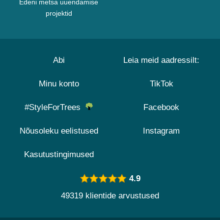
Edeni metsa uuendamise
projektid
Abi
Leia meid aadressilt:
Minu konto
TikTok
#StyleForTrees
Facebook
Nõusoleku eelistused
Instagram
Kasutustingimused
4.9
49319 klientide arvustused