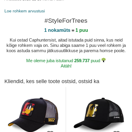
Loe rohkem arvustusi
#StyleForTrees
1 nokamüts
=
1 puu
Kui ostad Caphuntersist, aitad istutada puid sinna, kus neid
kõige rohkem vaja on. Sinu abiga saame 1 puu veel rohkem ja
koos astuda sammu jätkusuutlikkuse ja parema homse poole.
Me oleme juba istutanud
259.737
puud
Aitäh!
Kliendid, kes selle toote ostsid, ostsid ka