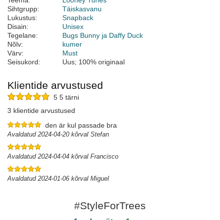
Teema:
Looney Tunes
Sihtgrupp:
Täiskasvanu
Lukustus:
Snapback
Disain:
Unisex
Tegelane:
Bugs Bunny ja Daffy Duck
Nõlv:
kumer
Värv:
Must
Seisukord:
Uus; 100% originaal
Klientide arvustused
5 5 tärni
3 klientide arvustused
den är kul passade bra
Avaldatud 2024-04-20 kõrval Stefan
Avaldatud 2024-04-04 kõrval Francisco
Avaldatud 2024-01-06 kõrval Miguel
#StyleForTrees