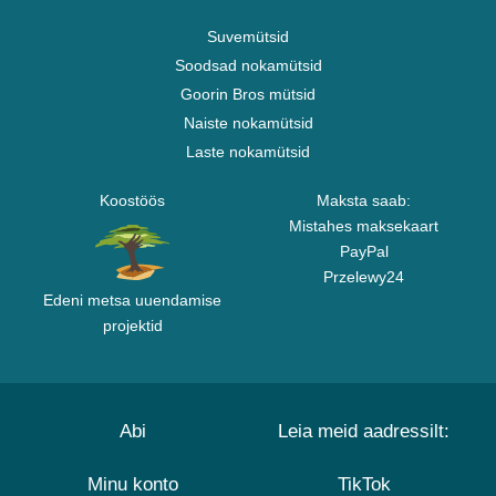
Suvemütsid
Soodsad nokamütsid
Goorin Bros mütsid
Naiste nokamütsid
Laste nokamütsid
Koostöös
Maksta saab:
Mistahes maksekaart
PayPal
Przelewy24
Edeni metsa uuendamise
projektid
Abi
Leia meid aadressilt:
Minu konto
TikTok