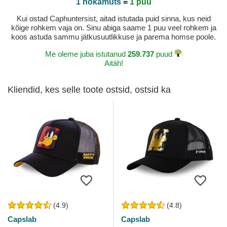
1 nokamüts
=
1 puu
Kui ostad Caphuntersist, aitad istutada puid sinna, kus neid
kõige rohkem vaja on. Sinu abiga saame 1 puu veel rohkem ja
koos astuda sammu jätkusuutlikkuse ja parema homse poole.
Me oleme juba istutanud
259.737
puud
Aitäh!
Kliendid, kes selle toote ostsid, ostsid ka
(4.9)
(4.8)
Capslab
Capslab