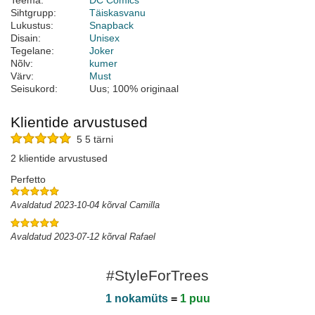
Teema:
DC Comics
Sihtgrupp:
Täiskasvanu
Lukustus:
Snapback
Disain:
Unisex
Tegelane:
Joker
Nõlv:
kumer
Värv:
Must
Seisukord:
Uus; 100% originaal
Klientide arvustused
5 5 tärni
2 klientide arvustused
Perfetto
Avaldatud 2023-10-04 kõrval Camilla
Avaldatud 2023-07-12 kõrval Rafael
#StyleForTrees
1 nokamüts
=
1 puu