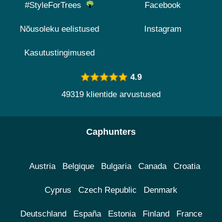
#StyleForTrees
Facebook
Nõusoleku eelistused
Instagram
Kasutustingimused
4.9
49319 klientide arvustused
Caphunters
Austria
Belgique
Bulgaria
Canada
Croatia
Cyprus
Czech Republic
Denmark
Deutschland
España
Estonia
Finland
France