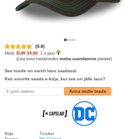
(5.0)
Hind:
EUR 34,90
1 x puu
(Lisa korvi toetamiseks
metsa uuendamine
planeet)
See toode on varsti laos saadaval
Kas soovite saada e-kirja, kui see on jälle laos?
Anna mulle teada
Kuju:
Trucker