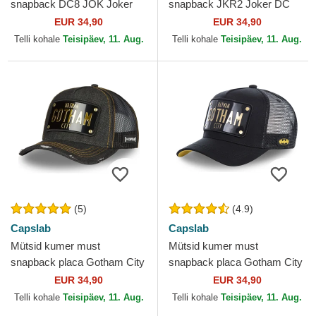
snapback DC8 JOK Joker
snapback JKR2 Joker DC
DC Comics Capslab
Comics Capslab
EUR 34,90
EUR 34,90
Telli kohale
Teisipäev, 11. Aug.
Telli kohale
Teisipäev, 11. Aug.
(5)
(4.9)
Capslab
Capslab
Mütsid kumer must
Mütsid kumer must
snapback placa Gotham City
snapback placa Gotham City
DC6 BATP1 Batman DC
BATP1 Batman DC Comics
EUR 34,90
EUR 34,90
Comics Capslab
Capslab
Telli kohale
Teisipäev, 11. Aug.
Telli kohale
Teisipäev, 11. Aug.