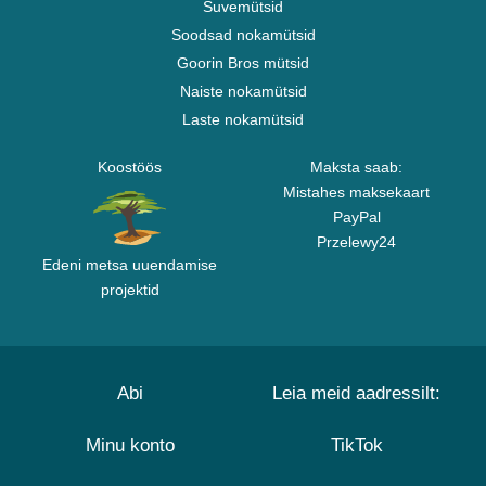
Suvemütsid
Soodsad nokamütsid
Goorin Bros mütsid
Naiste nokamütsid
Laste nokamütsid
Koostöös
Maksta saab:
Mistahes maksekaart
PayPal
Przelewy24
Edeni metsa uuendamise
projektid
Abi
Leia meid aadressilt:
Minu konto
TikTok