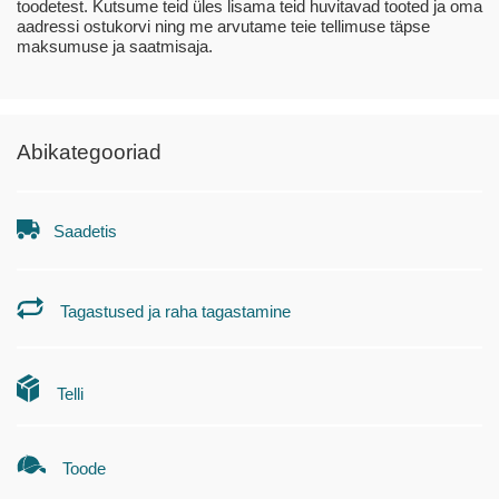
toodetest. Kutsume teid üles lisama teid huvitavad tooted ja oma
aadressi ostukorvi ning me arvutame teie tellimuse täpse
maksumuse ja saatmisaja.
Abikategooriad
Saadetis
Tagastused ja raha tagastamine
Telli
Toode