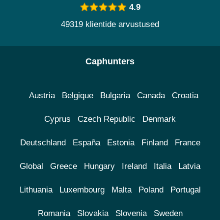
4.9
49319 klientide arvustused
Caphunters
Austria
Belgique
Bulgaria
Canada
Croatia
Cyprus
Czech Republic
Denmark
Deutschland
España
Estonia
Finland
France
Global
Greece
Hungary
Ireland
Italia
Latvia
Lithuania
Luxembourg
Malta
Poland
Portugal
Romania
Slovakia
Slovenia
Sweden