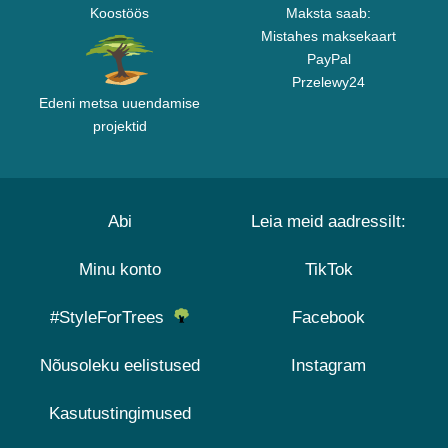
Koostöös
Maksta saab:
Mistahes maksekaart
PayPal
Przelewy24
Edeni metsa uuendamise
projektid
Abi
Leia meid aadressilt:
Minu konto
TikTok
#StyleForTrees
Facebook
Nõusoleku eelistused
Instagram
Kasutustingimused