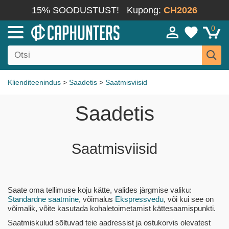
15% SOODUSTUST!
Kupong:
CH2026
0
Klienditeenindus
>
Saadetis
>
Saatmisviisid
Saadetis
Saatmisviisid
Saate oma tellimuse koju kätte, valides järgmise valiku:
Standardne saatmine
, võimalus
Ekspressvedu
, või kui see on
võimalik, võite kasutada kohaletoimetamist kättesaamispunkti.
Saatmiskulud sõltuvad teie aadressist ja ostukorvis olevatest