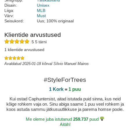
Sihtgrupp:
Täiskasvanu
Disain:
Unisex
Liiga:
MLB
Värv:
Must
Seisukord:
Uus; 100% originaal
Klientide arvustused
5 5 tärni
1 klientide arvustused
Avaldatud 2025-01-18 kõrval Sílvio Manuel Mairos
#StyleForTrees
1 Kork
=
1 puu
Kui ostad Caphuntersist, aitad istutada puid sinna, kus neid
kõige rohkem vaja on. Sinu abiga saame 1 puu veel rohkem ja
koos astuda sammu jätkusuutlikkuse ja parema homse poole.
Me oleme juba istutanud
259.737
puud
Aitäh!