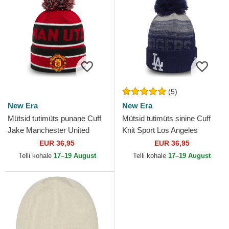
(5)
New Era
New Era
Mütsid tutimüts punane Cuff
Mütsid tutimüts sinine Cuff
Jake Manchester United
Knit Sport Los Angeles
Football Club Premier League
Dodgers MLB New Era
EUR 36,95
EUR 36,95
New Era
Telli kohale
17–19 August
Telli kohale
17–19 August