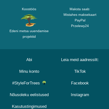
Koostöös
Maksta saab:
Mistahes maksekaart
PayPal
Przelewy24
Edeni metsa uuendamise
projektid
Abi
Leia meid aadressilt:
Minu konto
TikTok
#StyleForTrees
Facebook
Nõusoleku eelistused
Instagram
Kasutustingimused