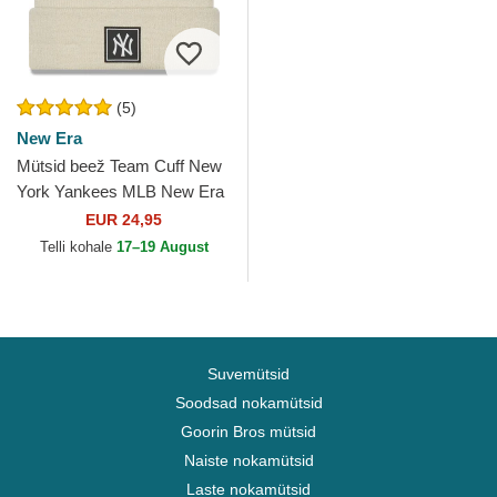
(5)
New Era
Mütsid beež Team Cuff New
York Yankees MLB New Era
EUR 24,95
Telli kohale
17–19 August
Suvemütsid
Soodsad nokamütsid
Goorin Bros mütsid
Naiste nokamütsid
Laste nokamütsid