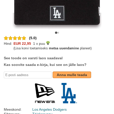
(5.0)
Hind:
EUR 22,95
1 x puu
(Lisa korvi toetamiseks
metsa uuendamine
planeet)
See toode on varsti laos saadaval
Kas soovite saada e-kirja, kui see on jälle laos?
Anna mulle teada
Meeskond:
Los Angeles Dodgers