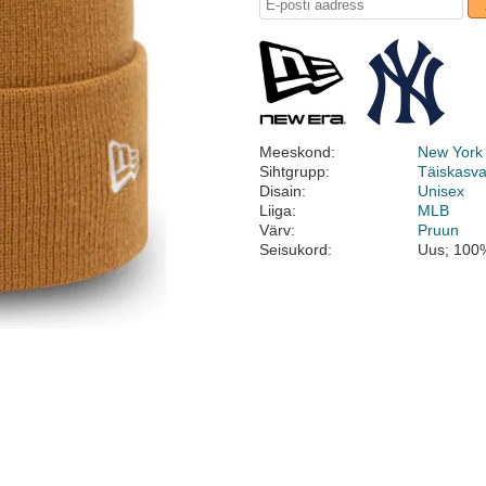
Meeskond:
New York
Sihtgrupp:
Täiskasv
Disain:
Unisex
Liiga:
MLB
Värv:
Pruun
Seisukord:
Uus; 100%