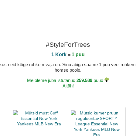
#StyleForTrees
1 Kork
=
1 puu
a, kus neid kõige rohkem vaja on. Sinu abiga saame 1 puu veel rohk
homse poole.
Me oleme juba istutanud
259.589
puud
Aitäh!