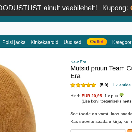
ODUSTUST ainult veebilehelt!
Kupong:
Outlet
Poisi jaoks
Kinkekaardid
Uudised
Kategoor
New Era
Mütsid pruun Team 
Era
(5.0)
1 klientid
Hind:
EUR 20,95
1 x puu
(Lisa korvi toetamiseks
mets
See toode on varsti laos saad
Kas soovite saada e-kirja, kui 