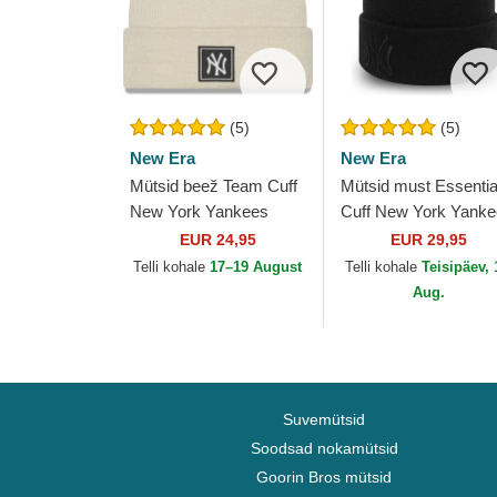
(5)
(5)
New Era
New Era
Mütsid beež Team Cuff
Mütsid must Essentia
New York Yankees
Cuff New York Yank
MLB New Era
MLB New Era
EUR 24,95
EUR 29,95
Telli kohale
17–19 August
Telli kohale
Teisipäev, 
Aug.
Suvemütsid
Soodsad nokamütsid
Goorin Bros mütsid