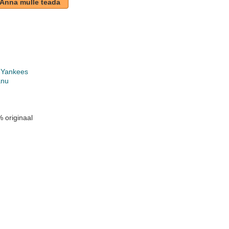
Anna mulle teada
 Yankees
anu
 originaal