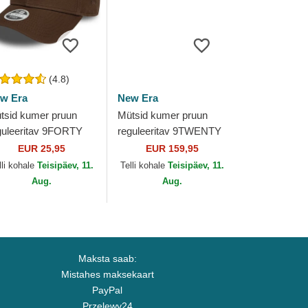
(4.8)
w Era
New Era
tsid kumer pruun
Mütsid kumer pruun
guleeritav 9FORTY
reguleeritav 9TWENTY
ague Essential New
Suede New York
EUR 25,95
EUR 159,95
rk Yankees MLB
Yankees MLB New Era
lli kohale
Teisipäev, 11.
Telli kohale
Teisipäev, 11.
w Era
Aug.
Aug.
Maksta saab:
Mistahes maksekaart
PayPal
Przelewy24