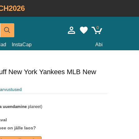
CH2026
0
iad
InstaCap
Abi
Cuff New York Yankees MLB New
e arvustused
a uuendamine
planeet)
aval
see on jälle laos?