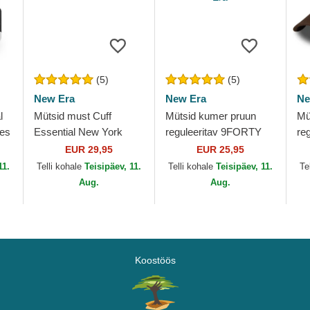
(5)
(5)
New Era
New Era
Ne
l
Mütsid must Cuff
Mütsid kumer pruun
Mü
ees
Essential New York
reguleeritav 9FORTY
re
Yankees MLB New Era
League Essential New
Le
EUR 29,95
EUR 25,95
York Yankees MLB
Yo
11.
Telli kohale
Teisipäev, 11.
Telli kohale
Teisipäev, 11.
Te
New Era
Ne
Aug.
Aug.
Koostöös