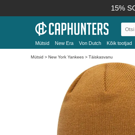
15% SO
Mütsid
New Era
Von Dutch
Kõik tootjad
Mütsid
>
New York Yankees
>
Täiskasvanu