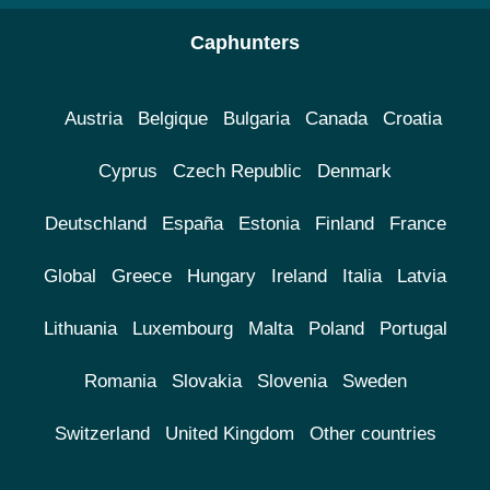
Caphunters
Austria
Belgique
Bulgaria
Canada
Croatia
Cyprus
Czech Republic
Denmark
Deutschland
España
Estonia
Finland
France
Global
Greece
Hungary
Ireland
Italia
Latvia
Lithuania
Luxembourg
Malta
Poland
Portugal
Romania
Slovakia
Slovenia
Sweden
Switzerland
United Kingdom
Other countries