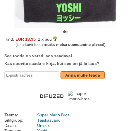
Hind:
EUR 19,95
1 x puu
(Lisa korvi toetamiseks
metsa uuendamine
planeet)
See toode on varsti laos saadaval
Kas soovite saada e-kirja, kui see on jälle laos?
Anna mulle teada
Teema:
Super Mario Bros.
Sihtgrupp:
Täiskasvanu
Disain:
Unisex
Tegelane:
Yoshi