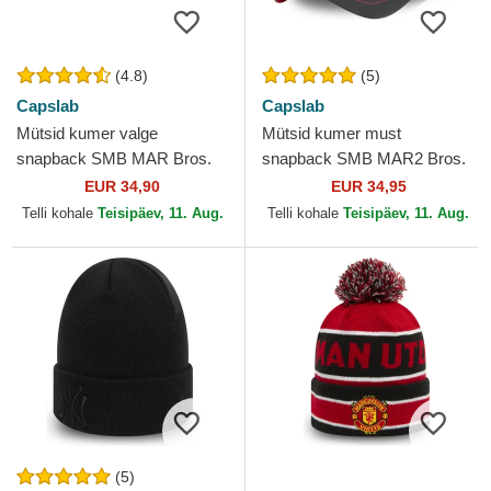
(4.8)
(5)
Capslab
Capslab
Mütsid kumer valge
Mütsid kumer must
snapback SMB MAR Bros.
snapback SMB MAR2 Bros.
Mario Super Mario Bros.
Mario Super Mario Bros.
EUR 34,90
EUR 34,95
Capslab
Capslab
Telli kohale
Teisipäev, 11. Aug.
Telli kohale
Teisipäev, 11. Aug.
(5)