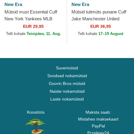
New Era
New Era
Mütsid must Essential Cuff
Mütsid tutimüts punane Cuff
New York Yankees MLB
Jake Manchester United
New Era
Football Club Premier League
EUR 29,95
EUR 36,95
New Era
Telli kohale
Teisipäev, 11. Aug.
Telli kohale
17–19 August
Suvemütsid
Soodsad nokamütsid
Goorin Bros mütsid
Naiste nokamütsid
Laste nokamütsid
Koostöös
Maksta saab:
Mistahes maksekaart
PayPal
Przelewy24