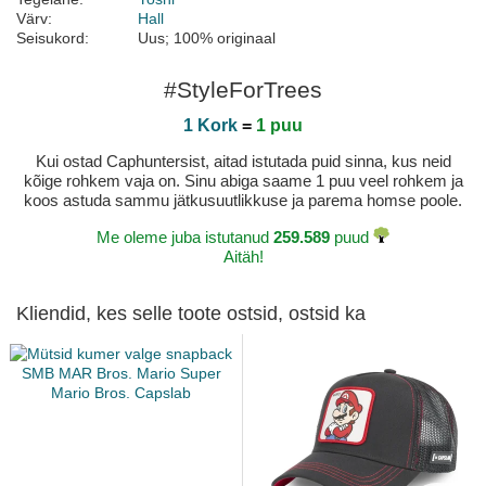
Värv:
Hall
Seisukord:
Uus; 100% originaal
#StyleForTrees
1 Kork
=
1 puu
Kui ostad Caphuntersist, aitad istutada puid sinna, kus neid
kõige rohkem vaja on. Sinu abiga saame 1 puu veel rohkem ja
koos astuda sammu jätkusuutlikkuse ja parema homse poole.
Me oleme juba istutanud
259.589
puud
Aitäh!
Kliendid, kes selle toote ostsid, ostsid ka