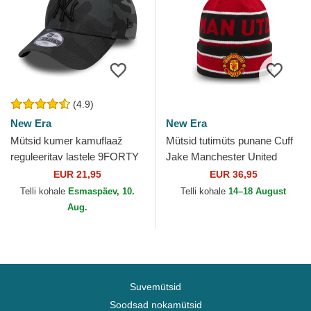
(4.9)
New Era
New Era
Mütsid kumer kamuflaaž
Mütsid tutimüts punane Cuff
reguleeritav lastele 9FORTY
Jake Manchester United
League Essential New York
Football Club Premier League
EUR 21,95
EUR 36,95
Yankees MLB New Era
New Era
Telli kohale
Esmaspäev, 10.
Telli kohale
14–18 August
Aug.
Suvemütsid
Soodsad nokamütsid