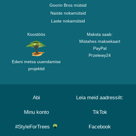
Goorin Bros mütsid
Naiste nokamütsid
Laste nokamütsid
Koostöös
Maksta saab:
Mistahes maksekaart
PayPal
Przelewy24
Edeni metsa uuendamise
projektid
Abi
Leia meid aadressilt:
Minu konto
TikTok
#StyleForTrees
Facebook