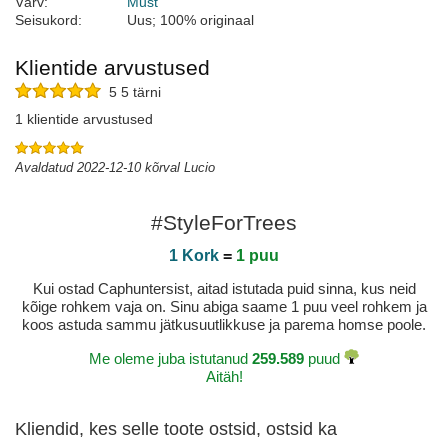
Värv:
Must
Seisukord:
Uus; 100% originaal
Klientide arvustused
5 5 tärni
1 klientide arvustused
Avaldatud 2022-12-10 kõrval Lucio
#StyleForTrees
1 Kork
=
1 puu
Kui ostad Caphuntersist, aitad istutada puid sinna, kus neid
kõige rohkem vaja on. Sinu abiga saame 1 puu veel rohkem ja
koos astuda sammu jätkusuutlikkuse ja parema homse poole.
Me oleme juba istutanud
259.589
puud
Aitäh!
Kliendid, kes selle toote ostsid, ostsid ka