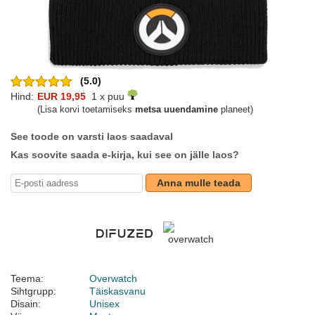
(5.0)
Hind:
EUR 19,95
1 x puu
(Lisa korvi toetamiseks
metsa uuendamine
planeet)
See toode on varsti laos saadaval
Kas soovite saada e-kirja, kui see on jälle laos?
Anna mulle teada
Teema:
Overwatch
Sihtgrupp:
Täiskasvanu
Disain:
Unisex