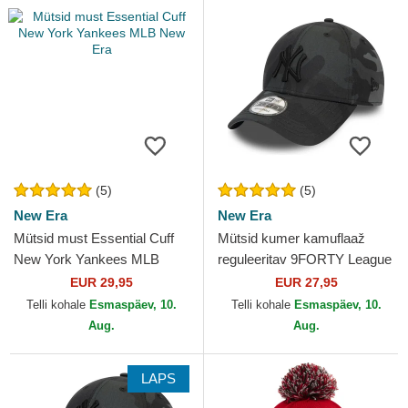
(5)
(5)
New Era
New Era
Mütsid must Essential Cuff
Mütsid kumer kamuflaaž
New York Yankees MLB
reguleeritav 9FORTY League
New Era
Essential New York Yankees
EUR 29,95
EUR 27,95
MLB New Era
Telli kohale
Esmaspäev, 10.
Telli kohale
Esmaspäev, 10.
Aug.
Aug.
LAPS