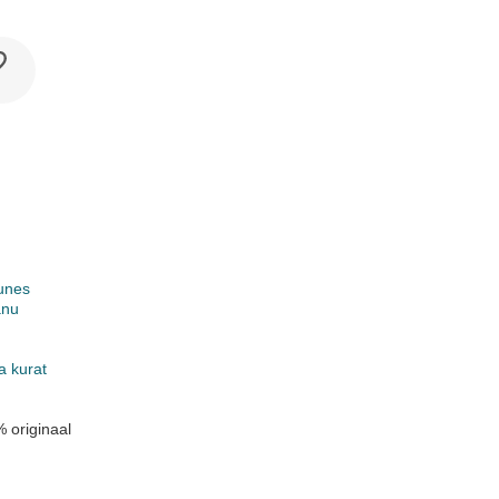
unes
anu
k
a kurat
 originaal