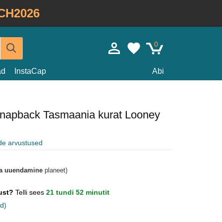
CH2026
0
ad
InstaCap
Abi
snapback Tasmaania kurat Looney
ide arvustused
a uuendamine
planeet)
gust?
Telli sees
21 tundi 52 minutit
d)