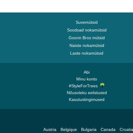
Suvemütsid
Soodsad nokamütsid
Goorin Bros mütsid
Naiste nokamütsid
Laste nokamütsid
Abi
Minu konto
#StyleForTrees
Nõusoleku eelistused
Kasutustingimused
Austria
Belgique
Bulgaria
Canada
Croati