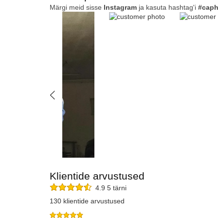
Märgi meid sisse
Instagram
ja kasuta hashtag'i
#caph
Klientide arvustused
4.9 5 tärni
130 klientide arvustused