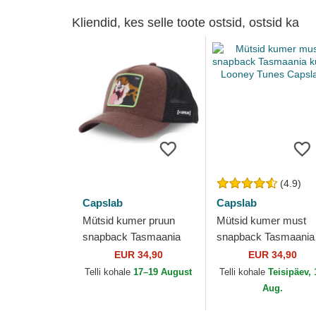
Kliendid, kes selle toote ostsid, ostsid ka
(4.9)
Capslab
Capslab
Mütsid kumer pruun
Mütsid kumer must
snapback Tasmaania
snapback Tasmaania
kurat Looney Tunes
kurat Looney Tunes
EUR 34,90
EUR 34,90
Capslab
Capslab
Telli kohale
17–19 August
Telli kohale
Teisipäev, 
Aug.