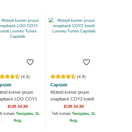
(4.4)
(4.9)
pslab
Capslab
tsid kumer pruun
Mütsid kumer pruun
apback LOO COY1
snapback COY2 koiott
iott Looney Tunes
Looney Tunes Capslab
EUR 34,90
EUR 34,90
pslab
lli kohale
Teisipäev, 11.
Telli kohale
Teisipäev, 11.
Aug.
Aug.