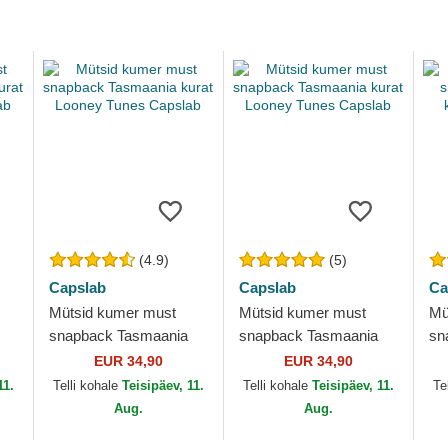
(4.9)
(5)
Capslab
Capslab
Ca
Mütsid kumer must
Mütsid kumer must
Mü
snapback Tasmaania
snapback Tasmaania
sn
kurat Looney Tunes
kurat Looney Tunes
ko
EUR 34,90
EUR 34,90
Capslab
Capslab
Ca
11.
Telli kohale
Teisipäev, 11.
Telli kohale
Teisipäev, 11.
Te
Aug.
Aug.