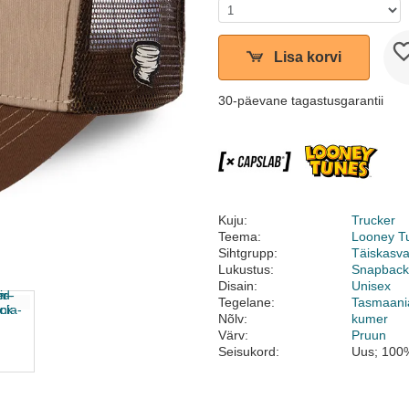
Lisa korvi
30-päevane tagastusgarantii
Kuju:
Trucker
Teema:
Looney T
Sihtgrupp:
Täiskasv
Lukustus:
Snapbac
Disain:
Unisex
Tegelane:
Tasmaani
Nõlv:
kumer
Värv:
Pruun
Seisukord:
Uus; 100%