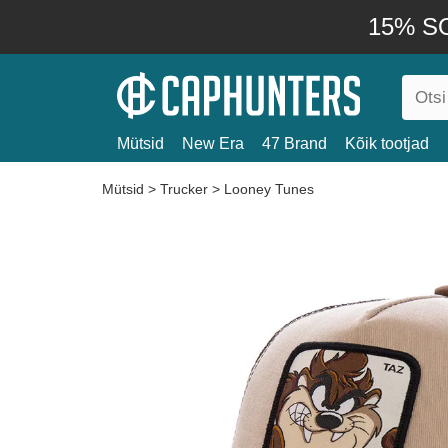
15% SO
Mütsid
New Era
47 Brand
Kõik tootjad
Mütsid
>
Trucker
>
Looney Tunes