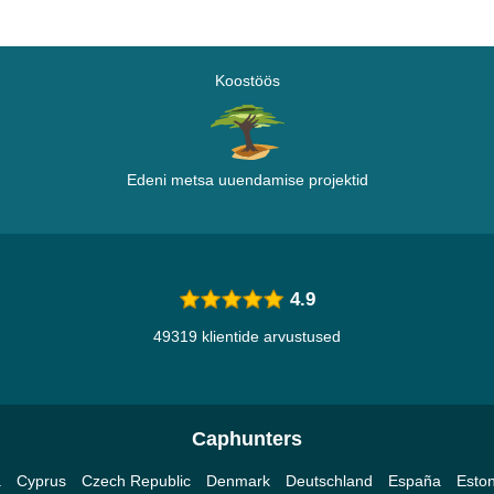
Koostöös
Edeni metsa uuendamise projektid
4.9
49319 klientide arvustused
Caphunters
a
Cyprus
Czech Republic
Denmark
Deutschland
España
Eston