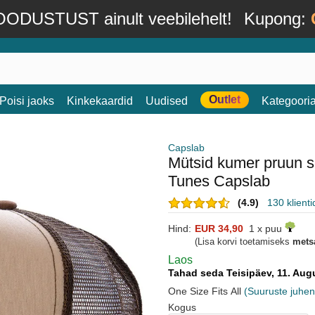
ODUSTUST ainult veebilehelt!
Kupong:
Outlet
Poisi jaoks
Kinkekaardid
Uudised
Kategoori
Capslab
Mütsid kumer pruun 
Tunes Capslab
(4.9)
130 klient
Hind:
EUR 34,90
1 x puu
(Lisa korvi toetamiseks
mets
Laos
Tahad seda Teisipäev, 11. Au
One Size Fits All
(Suuruste juhen
Kogus