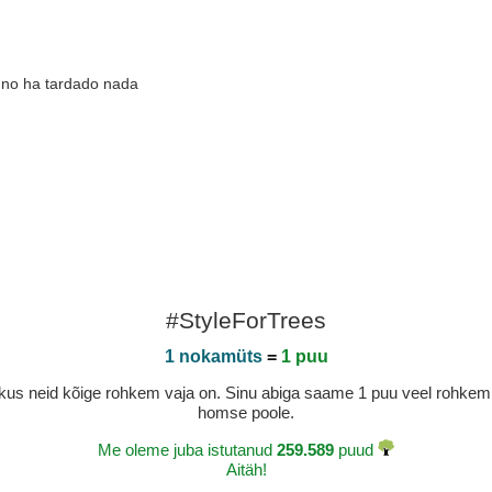
 no ha tardado nada
#StyleForTrees
1 nokamüts
=
1 puu
a, kus neid kõige rohkem vaja on. Sinu abiga saame 1 puu veel rohk
homse poole.
Me oleme juba istutanud
259.589
puud
Aitäh!