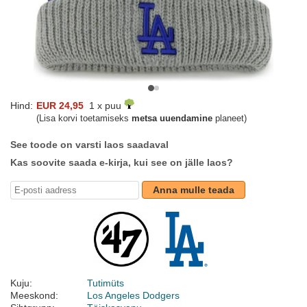
Hind:
EUR 24,95
1 x puu
(Lisa korvi toetamiseks
metsa uuendamine
planeet)
See toode on varsti laos saadaval
Kas soovite saada e-kirja, kui see on jälle laos?
Anna mulle teada
Kuju:
Tutimüts
Meeskond:
Los Angeles Dodgers