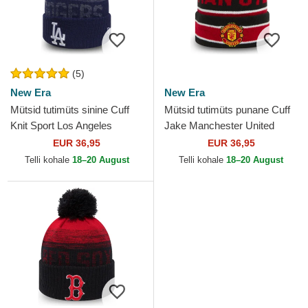
(5)
New Era
New Era
Mütsid tutimüts sinine Cuff
Mütsid tutimüts punane Cuff
Knit Sport Los Angeles
Jake Manchester United
Dodgers MLB New Era
Football Club Premier League
EUR 36,95
EUR 36,95
New Era
Telli kohale
18–20 August
Telli kohale
18–20 August