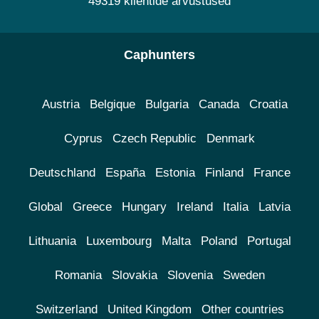
49319 klientide arvustused
Caphunters
Austria
Belgique
Bulgaria
Canada
Croatia
Cyprus
Czech Republic
Denmark
Deutschland
España
Estonia
Finland
France
Global
Greece
Hungary
Ireland
Italia
Latvia
Lithuania
Luxembourg
Malta
Poland
Portugal
Romania
Slovakia
Slovenia
Sweden
Switzerland
United Kingdom
Other countries