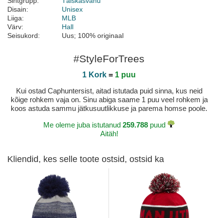
Sihtgrupp:
Täiskasvanu
Disain:
Unisex
Liiga:
MLB
Värv:
Hall
Seisukord:
Uus; 100% originaal
#StyleForTrees
1 Kork
=
1 puu
Kui ostad Caphuntersist, aitad istutada puid sinna, kus neid
kõige rohkem vaja on. Sinu abiga saame 1 puu veel rohkem ja
koos astuda sammu jätkusuutlikkuse ja parema homse poole.
Me oleme juba istutanud
259.788
puud
Aitäh!
Kliendid, kes selle toote ostsid, ostsid ka