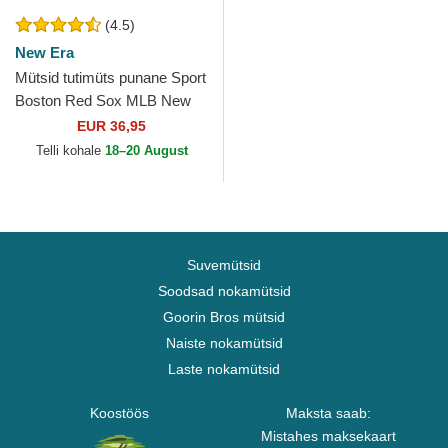
(4.5)
New Era
Mütsid tutimüts punane Sport
Boston Red Sox MLB New
Era
EUR 36,95
Telli kohale
18–20 August
Suvemütsid
Soodsad nokamütsid
Goorin Bros mütsid
Naiste nokamütsid
Laste nokamütsid
Koostöös
Maksta saab:
Mistahes maksekaart