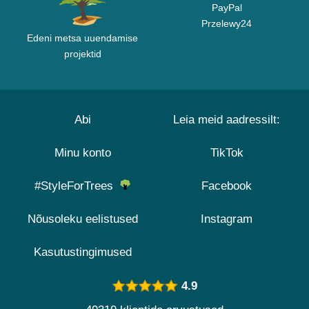
PayPal
Przelewy24
Edeni metsa uuendamise
projektid
Abi
Leia meid aadressilt:
Minu konto
TikTok
#StyleForTrees
Facebook
Nõusoleku eelistused
Instagram
Kasutustingimused
4.9