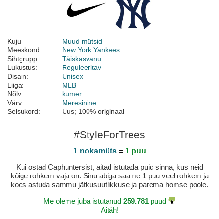
Kuju:
Muud mütsid
Meeskond:
New York Yankees
Sihtgrupp:
Täiskasvanu
Lukustus:
Reguleeritav
Disain:
Unisex
Liiga:
MLB
Nõlv:
kumer
Värv:
Meresinine
Seisukord:
Uus; 100% originaal
#StyleForTrees
1 nokamüts
=
1 puu
Kui ostad Caphuntersist, aitad istutada puid sinna, kus neid
kõige rohkem vaja on. Sinu abiga saame 1 puu veel rohkem ja
koos astuda sammu jätkusuutlikkuse ja parema homse poole.
Me oleme juba istutanud
259.781
puud
Aitäh!