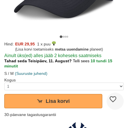
Hind:
EUR 29,95
1 x puu
(Lisa korvi toetamiseks
metsa uuendamine
planeet)
Ainult üks(ed) alles jääb 2 koheseks saatmiseks
Tahad seda Teisipäev, 11. August?
Telli sees
10 tundi 15
minutit
S / M
(Suuruste juhend)
Kogus
Lisa korvi
30-päevane tagastusgarantii