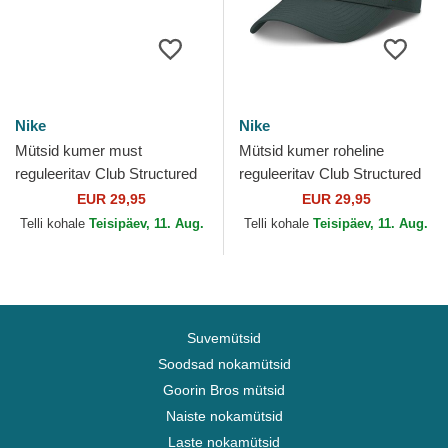
Nike
Nike
Mütsid kumer must
Mütsid kumer roheline
reguleeritav Club Structured
reguleeritav Club Structured
UV Poly Ripstop Chicago
UV Poly Ripstop Oakland
EUR 29,95
EUR 29,95
White Sox MLB Nike
Athletics MLB Nike
Telli kohale
Teisipäev, 11. Aug.
Telli kohale
Teisipäev, 11. Aug.
Suvemütsid
Soodsad nokamütsid
Goorin Bros mütsid
Naiste nokamütsid
Laste nokamütsid