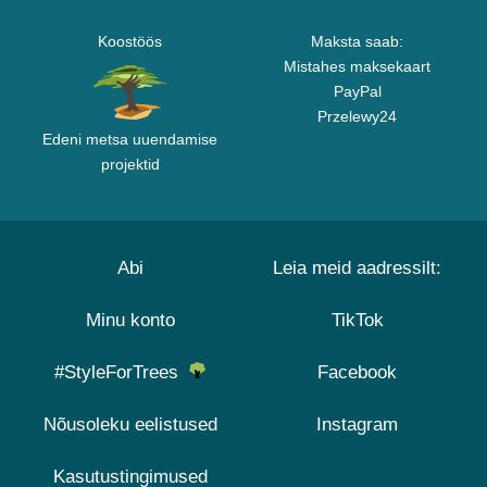
Koostöös
Maksta saab:
Mistahes maksekaart
PayPal
Przelewy24
Edeni metsa uuendamise
projektid
Abi
Leia meid aadressilt:
Minu konto
TikTok
#StyleForTrees
Facebook
Nõusoleku eelistused
Instagram
Kasutustingimused