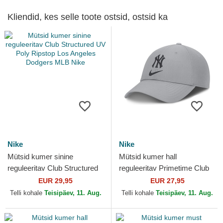
Kliendid, kes selle toote ostsid, ostsid ka
Nike
Nike
Mütsid kumer sinine
Mütsid kumer hall
reguleeritav Club Structured
reguleeritav Primetime Club
UV Poly Ripstop Los Angeles
Structured UV Poly Ripstop
EUR 29,95
EUR 27,95
Dodgers MLB Nike
New York Yankees MLB Nike
Telli kohale
Teisipäev, 11. Aug.
Telli kohale
Teisipäev, 11. Aug.