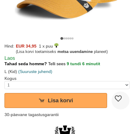
Hind:
EUR 34,95
1 x puu
(Lisa korvi toetamiseks
metsa uuendamine
planeet)
Laos
Tahad seda homme?
Telli sees
9 tundi 6 minutit
L (Kid)
(Suuruste juhend)
Kogus
Lisa korvi
30-päevane tagastusgarantii