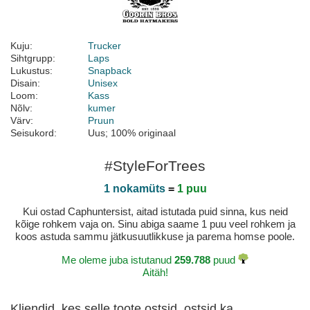
Kuju:
Trucker
Sihtgrupp:
Laps
Lukustus:
Snapback
Disain:
Unisex
Loom:
Kass
Nõlv:
kumer
Värv:
Pruun
Seisukord:
Uus; 100% originaal
#StyleForTrees
1 nokamüts
=
1 puu
Kui ostad Caphuntersist, aitad istutada puid sinna, kus neid
kõige rohkem vaja on. Sinu abiga saame 1 puu veel rohkem ja
koos astuda sammu jätkusuutlikkuse ja parema homse poole.
Me oleme juba istutanud
259.788
puud
Aitäh!
Kliendid, kes selle toote ostsid, ostsid ka