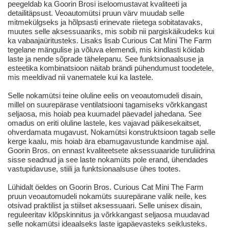
peegeldab ka Goorin Brosi iseloomustavat kvaliteeti ja
detailitäpsust. Veoautomütsi pruun värv muudab selle
mitmekülgseks ja hõlpsasti erinevate riietega sobitatavaks,
muutes selle aksessuaariks, mis sobib nii pargiskäikudeks kui
ka vabaajaüritusteks. Lisaks lisab Curious Cat Mini The Farm
tegelane mängulise ja võluva elemendi, mis kindlasti köidab
laste ja nende sõprade tähelepanu. See funktsionaalsuse ja
esteetika kombinatsioon näitab brändi pühendumust toodetele,
mis meeldivad nii vanematele kui ka lastele.
Selle nokamütsi teine oluline eelis on veoautomudeli disain,
millel on suurepärase ventilatsiooni tagamiseks võrkkangast
seljaosa, mis hoiab pea kuumadel päevadel jahedana. See
omadus on eriti oluline lastele, kes vajavad päikesekaitset,
ohverdamata mugavust. Nokamütsi konstruktsioon tagab selle
kerge kaalu, mis hoiab ära ebamugavustunde kandmise ajal.
Goorin Bros. on ennast kvaliteetsete aksessuaaride turuliidrina
sisse seadnud ja see laste nokamüts pole erand, ühendades
vastupidavuse, stiili ja funktsionaalsuse ühes tootes.
Lühidalt öeldes on Goorin Bros. Curious Cat Mini The Farm
pruun veoautomudeli nokamüts suurepärane valik neile, kes
otsivad praktilist ja stiilset aksessuaari. Selle unisex disain,
reguleeritav klõpskinnitus ja võrkkangast seljaosa muudavad
selle nokamütsi ideaalseks laste igapäevasteks seiklusteks.