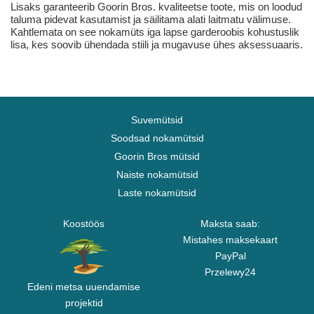
Lisaks garanteerib Goorin Bros. kvaliteetse toote, mis on loodud
taluma pidevat kasutamist ja säilitama alati laitmatu välimuse.
Kahtlemata on see nokamüts iga lapse garderoobis kohustuslik
lisa, kes soovib ühendada stiili ja mugavuse ühes aksessuaaris.
Suvemütsid
Soodsad nokamütsid
Goorin Bros mütsid
Naiste nokamütsid
Laste nokamütsid
Koostöös
Maksta saab:
Mistahes maksekaart
PayPal
Przelewy24
Edeni metsa uuendamise
projektid