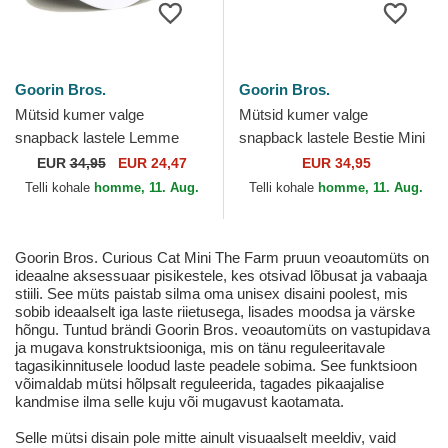
Goorin Bros.
Goorin Bros.
Mütsid kumer valge
Mütsid kumer valge
snapback lastele Lemme
snapback lastele Bestie Mini
Cook Mini The Farm Goorin
The Farm Goorin Bros.
EUR
34,95
EUR 24,47
EUR 34,95
Bros.
Telli kohale
homme, 11. Aug.
Telli kohale
homme, 11. Aug.
Goorin Bros. Curious Cat Mini The Farm pruun veoautomüts on
ideaalne aksessuaar pisikestele, kes otsivad lõbusat ja vabaaja
stiili. See müts paistab silma oma unisex disaini poolest, mis
sobib ideaalselt iga laste riietusega, lisades moodsa ja värske
hõngu. Tuntud brändi Goorin Bros. veoautomüts on vastupidava
ja mugava konstruktsiooniga, mis on tänu reguleeritavale
tagasikinnitusele loodud laste peadele sobima. See funktsioon
võimaldab mütsi hõlpsalt reguleerida, tagades pikaajalise
kandmise ilma selle kuju või mugavust kaotamata.
Selle mütsi disain pole mitte ainult visuaalselt meeldiv, vaid