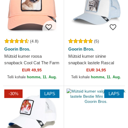
(4.8)
(5)
Goorin Bros.
Goorin Bros.
Mütsid kumer roosa
Mütsid kumer sinine
snapback Cool Cat The Farm
snapback lastele Rascal
Premium The Farm Goorin
Raccoon Mini The Farm
EUR 49,95
EUR 34,95
Bros.
Goorin Bros.
Telli kohale
homme, 11. Aug.
Telli kohale
homme, 11. Aug.
-30%
LAPS
LAPS