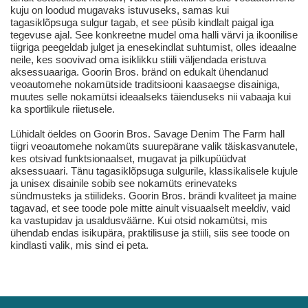
kuju on loodud mugavaks istuvuseks, samas kui
tagasiklõpsuga sulgur tagab, et see püsib kindlalt paigal iga
tegevuse ajal. See konkreetne mudel oma halli värvi ja ikoonilise
tiigriga peegeldab julget ja enesekindlat suhtumist, olles ideaalne
neile, kes soovivad oma isiklikku stiili väljendada eristuva
aksessuaariga. Goorin Bros. bränd on edukalt ühendanud
veoautomehe nokamütside traditsiooni kaasaegse disainiga,
muutes selle nokamütsi ideaalseks täienduseks nii vabaaja kui
ka sportlikule riietusele.
Lühidalt öeldes on Goorin Bros. Savage Denim The Farm hall
tiigri veoautomehe nokamüts suurepärane valik täiskasvanutele,
kes otsivad funktsionaalset, mugavat ja pilkupüüdvat
aksessuaari. Tänu tagasiklõpsuga sulgurile, klassikalisele kujule
ja unisex disainile sobib see nokamüts erinevateks
sündmusteks ja stiilideks. Goorin Bros. brändi kvaliteet ja maine
tagavad, et see toode pole mitte ainult visuaalselt meeldiv, vaid
ka vastupidav ja usaldusväärne. Kui otsid nokamütsi, mis
ühendab endas isikupära, praktilisuse ja stiili, siis see toode on
kindlasti valik, mis sind ei peta.