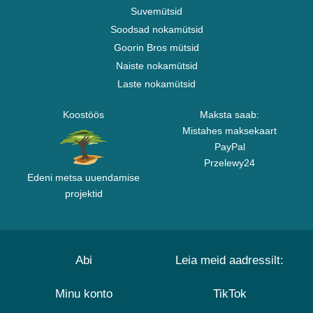
Suvemütsid
Soodsad nokamütsid
Goorin Bros mütsid
Naiste nokamütsid
Laste nokamütsid
Koostöös
Maksta saab:
Mistahes maksekaart
PayPal
Przelewy24
Edeni metsa uuendamise
projektid
Abi
Leia meid aadressilt:
Minu konto
TikTok