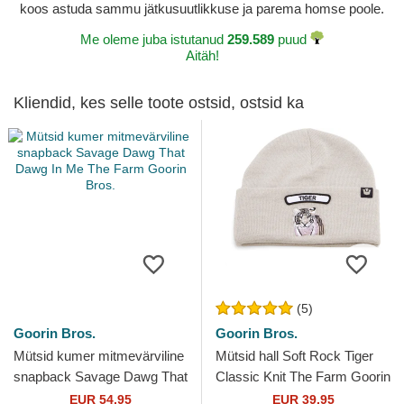
koos astuda sammu jätkusuutlikkuse ja parema homse poole.
Me oleme juba istutanud
259.589
puud
Aitäh!
Kliendid, kes selle toote ostsid, ostsid ka
(5)
Goorin Bros.
Goorin Bros.
Mütsid kumer mitmevärviline
Mütsid hall Soft Rock Tiger
snapback Savage Dawg That
Classic Knit The Farm Goorin
Dawg In Me The Farm
Bros.
EUR 54,95
EUR 39,95