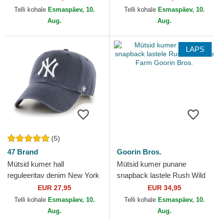
Goorin Bros.
Telli kohale
Esmaspäev, 10.
Telli kohale
Esmaspäev, 10.
Aug.
Aug.
LAPS
(5)
47 Brand
Goorin Bros.
Mütsid kumer hall
Mütsid kumer punane
reguleeritav denim New York
snapback lastele Rush Wild
Yankees MLB 47 Brand
The Farm Goorin Bros.
EUR 27,95
EUR 34,95
Telli kohale
Esmaspäev, 10.
Telli kohale
Esmaspäev, 10.
Aug.
Aug.