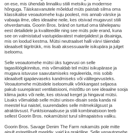
on ese, mis ühendab linnaliku stiili metsiku ja modernse
hõnguga. Täiskasvanutele mõeldud müts paistab silma oma
klassikalise veoautomehe kuju poolest, mis annab värske ja
vabaaja ilme, olles ideaalne neile, kes otsivad mugavust stiili
ohverdamata. Goorin Bros. bränd on tuntud oma tähelepanu
eest detailidele ja kvaliteedile ning see müts pole erand, kuna
see on valmistatud vastupidavatest materjalidest ja disainiga,
mis on loodud kestma. Mütsi neutraalset halli värvi täiendab
ideaalselt tiigritrükk, mis lisab aksessuaarile isikupära ja julget
iseloomu.
Selle veoautomehe mütsi üks tugevusi on selle
tagasilöögikinnitus, mis võimaldab teil mütsi isikupärase ja
mugava istuvuse saavutamiseks reguleerida, mis sobib
ideaalselt igapäevaseks kandmiseks või välitegevusteks.
Veoautomehe mütsidele iseloomulik võrkkangast seljaosa
pakub suurepärast ventilatsiooni, mistõttu on see ideaalne sooja
kliima jaoks või neile, kes otsivad kerget ja hingavat mütsi.
Lisaks võimaldab selle mütsi unisex-disain seda kanda nii
meestel kui naistel, suurendades selle mitmekülgsust ja
atraktiivsust. Funktsionaalsuse ja stiili kombinatsioon teeb
sellest Goorin Bros. nokamütsist turul silmapaistva valiku.
Goorin Bros. Savage Denim The Farm nokamüts pole mitte
ainult esteetiliselt meeldiv, vaid ka praktiline. Selle veoautomehe