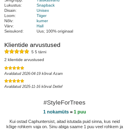
Sihtgrupp:
Täiskasvanu
Lukustus:
Snapback
Disain:
Unisex
Loom:
Tiiger
Nõlv:
kumer
Värv:
Hall
Seisukord:
Uus; 100% originaal
Klientide arvustused
5 5 tärni
2 klientide arvustused
Avaldatud 2026-04-19 kõrval Azam
Avaldatud 2025-11-16 kõrval Detlef
#StyleForTrees
1 nokamüts
=
1 puu
Kui ostad Caphuntersist, aitad istutada puid sinna, kus neid
kõige rohkem vaja on. Sinu abiga saame 1 puu veel rohkem ja