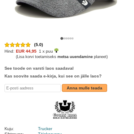
(5.0)
Hind:
EUR 44,95
1 x puu
(Lisa korvi toetamiseks
metsa uuendamine
planeet)
See toode on varsti laos saadaval
Kas soovite saada e-kirja, kui see on jälle laos?
Anna mulle teada
Kuju:
Trucker