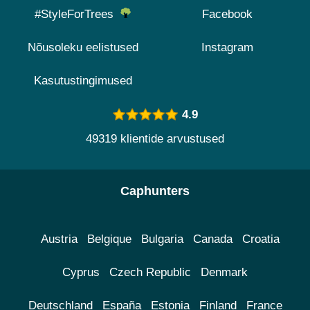
#StyleForTrees
Facebook
Nõusoleku eelistused
Instagram
Kasutustingimused
4.9
49319 klientide arvustused
Caphunters
Austria
Belgique
Bulgaria
Canada
Croatia
Cyprus
Czech Republic
Denmark
Deutschland
España
Estonia
Finland
France