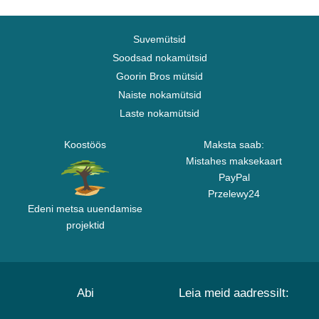
Suvemütsid
Soodsad nokamütsid
Goorin Bros mütsid
Naiste nokamütsid
Laste nokamütsid
Koostöös
Maksta saab:
Mistahes maksekaart
PayPal
Przelewy24
Edeni metsa uuendamise
projektid
Abi
Leia meid aadressilt: