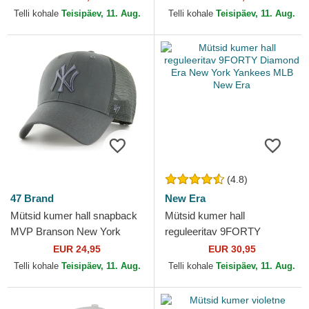
Goorin Bros.
Telli kohale
Teisipäev, 11. Aug.
Telli kohale
Teisipäev, 11. Aug.
(4.8)
47 Brand
New Era
Mütsid kumer hall snapback
Mütsid kumer hall
MVP Branson New York
reguleeritav 9FORTY
Yankees MLB 47 Brand
Diamond Era New York
EUR 24,95
EUR 30,95
Yankees MLB New Era
Telli kohale
Teisipäev, 11. Aug.
Telli kohale
Teisipäev, 11. Aug.