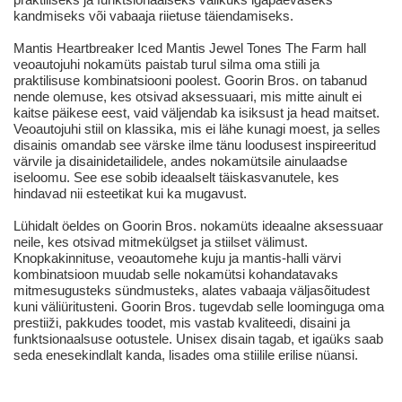
kandmiseks või vabaaja riietuse täiendamiseks.
Mantis Heartbreaker Iced Mantis Jewel Tones The Farm hall
veoautojuhi nokamüts paistab turul silma oma stiili ja
praktilisuse kombinatsiooni poolest. Goorin Bros. on tabanud
nende olemuse, kes otsivad aksessuaari, mis mitte ainult ei
kaitse päikese eest, vaid väljendab ka isiksust ja head maitset.
Veoautojuhi stiil on klassika, mis ei lähe kunagi moest, ja selles
disainis omandab see värske ilme tänu loodusest inspireeritud
värvile ja disainidetailidele, andes nokamütsile ainulaadse
iseloomu. See ese sobib ideaalselt täiskasvanutele, kes
hindavad nii esteetikat kui ka mugavust.
Lühidalt öeldes on Goorin Bros. nokamüts ideaalne aksessuaar
neile, kes otsivad mitmekülgset ja stiilset välimust.
Knopkakinnituse, veoautomehe kuju ja mantis-halli värvi
kombinatsioon muudab selle nokamütsi kohandatavaks
mitmesugusteks sündmusteks, alates vabaaja väljasõitudest
kuni väliüritusteni. Goorin Bros. tugevdab selle loominguga oma
prestiiži, pakkudes toodet, mis vastab kvaliteedi, disaini ja
funktsionaalsuse ootustele. Unisex disain tagab, et igaüks saab
seda enesekindlalt kanda, lisades oma stiilile erilise nüansi.