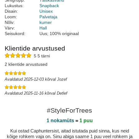
Sihtgrupp:
Täiskasvanu
Lukustus:
Snapback
Disain:
Unisex
Loom:
Palvetaja
Nõlv:
kumer
Värv:
Hall
Seisukord:
Uus; 100% originaal
Klientide arvustused
5 5 tärni
2 klientide arvustused
Avaldatud 2025-12-03 kõrval Jozef
Avaldatud 2025-11-16 kõrval Detlef
#StyleForTrees
1 nokamüts
=
1 puu
Kui ostad Caphuntersist, aitad istutada puid sinna, kus neid
kõige rohkem vaja on. Sinu abiga saame 1 puu veel rohkem ja