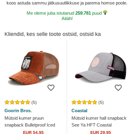
koos astuda sammu jätkusuutlikkuse ja parema homse poole.
Me oleme juba istutanud
259.781
puud
Aitäh!
Kliendid, kes selle toote ostsid, ostsid ka
(5)
(5)
Goorin Bros.
Coastal
Mütsid kumer pruun
Mütsid kumer hall snapback
snapback Bulletproof Iced
See Ya HFT Coastal
Rhino Jewel Tones The Farm
EUR 54,95
EUR 29,95