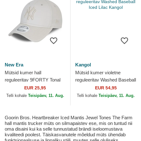
New Era
Kangol
Mütsid kumer hall
Mütsid kumer violetne
reguleeritav 9FORTY Tonal
reguleeritav Washed Baseball
New York Yankees MLB
Iced Lilac Kangol
EUR 25,95
EUR 54,95
New Era
Telli kohale
Teisipäev, 11. Aug.
Telli kohale
Teisipäev, 11. Aug.
Goorin Bros. Heartbreaker Iced Mantis Jewel Tones The Farm
hall mantis trucker müts on silmapaistev ese, mis on tuntud nii
oma disaini kui ka selle tunnustatud brändi iseloomustava
kvaliteedi poolest. Täiskasvanutele mõeldud müts ühendab
funktsionaalsuse ja linnaliku stiili, muutes selle oluliseks