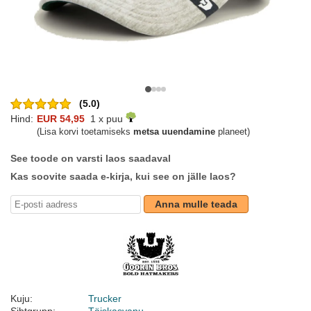
(5.0)
Hind:
EUR 54,95
1 x puu
(Lisa korvi toetamiseks
metsa uuendamine
planeet)
See toode on varsti laos saadaval
Kas soovite saada e-kirja, kui see on jälle laos?
Anna mulle teada
Kuju:
Trucker