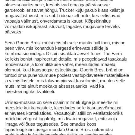
aksessuaariks neile, kes otsivad oma igapäevasesse
garderoobi eristuvat hõngu. Trucker kuju pakub klassikalist ja
mugavat istuvust, mis sobib ideaalselt neile, kes eelistavad
vabaaja välimust, ohverdamata isiksust. Klõpskinnitus
võimaldab isikupärast istuvust, tagades mugavuse terveks
päevaks.
Seda Goorin Bros. mütsi eristab selle mantis hall toon, mis on
peen värv, mis kohandub kergesti erinevate stiilide ja
kombinatsioonidega. Disain sisaldab Jewel Tones The Farm
kollektsioonist inspireeritud detaile, mis peegeldavad tasakaalu
modernsuse ja loomulikkuse vahel, meenutades maaelu
olemust, kuid kaasaegse esteetikaga. Goorin Bros. bränd on
tuntud oma pühendumuse poolest vastupidavatele materjalidele
ja viimistlustele, mis taluvad pidevat kasutamist, muutes selle
mütsi mitte ainult moekaks aksessuaariks, vaid ka
investeeringuks kvaliteeti.
Unisex-mütsina on selle disain mitmekülgne ja meeldiv nii
meestele kui ka naistele, laiendades selle kasutusvõimalusi
erinevates kontekstides. Veoautojuhi stiilil on ventilatsiooniks
mõeldud võrgust tagakülg, mis lisab mugavust, eriti sooja
ilmaga või õues tegutsedes. See omadus koos
tagasilöögikinnitusega muudab Goorin Bros. nokamütsi
praktiliseks ja funktsionaalseks valikuks igapäevaseks