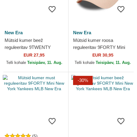
New Era
New Era
Mütsid kumer beež
Mütsid kumer roosa
reguleeritav 9TWENTY
reguleeritav 9FORTY Mini
Washed Mini New York
Cord Los Angeles Dodgers
EUR 27,95
EUR 30,95
Yankees MLB New Era
MLB New Era
Telli kohale
Teisipäev, 11. Aug.
Telli kohale
Teisipäev, 11. Aug.
-30%
(5)