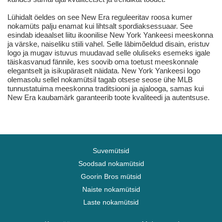
Lühidalt öeldes on see New Era reguleeritav roosa kumer
nokamüts palju enamat kui lihtsalt spordiaksessuaar. See
esindab ideaalset liitu ikoonilise New York Yankeesi meeskonna
ja värske, naiseliku stiili vahel. Selle läbimõeldud disain, eristuv
logo ja mugav istuvus muudavad selle oluliseks esemeks igale
täiskasvanud fännile, kes soovib oma toetust meeskonnale
elegantselt ja isikupäraselt näidata. New York Yankeesi logo
olemasolu sellel nokamütsil tagab otsese seose ühe MLB
tunnustatuima meeskonna traditsiooni ja ajalooga, samas kui
New Era kaubamärk garanteerib toote kvaliteedi ja autentsuse.
Suvemütsid
Soodsad nokamütsid
Goorin Bros mütsid
Naiste nokamütsid
Laste nokamütsid