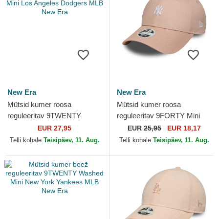
New Era
New Era
Mütsid kumer roosa
Mütsid kumer roosa
reguleeritav 9TWENTY
reguleeritav 9FORTY Mini
Washed Mini Los Angeles
New York Yankees MLB New
EUR 27,95
EUR
25,95
EUR 18,17
Dodgers MLB New Era
Era
Telli kohale
Teisipäev, 11. Aug.
Telli kohale
Teisipäev, 11. Aug.