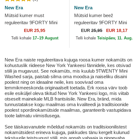
New Era
New Era
Mütsid kumer must
Mütsid kumer beež
reguleeritav 9FORTY Mini
reguleeritav 9FORTY Mini
New York Yankees MLB
New York Yankees MLB New
EUR 25,95
EUR
25,95
EUR 18,17
New Era
Era
Telli kohale
17–19 August
Telli kohale
Teisipäev, 11. Aug.
New Era naiste reguleeritava kujuga roosa kumer nokamüts on
kohustuslik riideese New York Yankeesi fännidele, kes otsivad
stiili ja mugavust. See nokamüts, mis kuulub 9TWENTY Mini
Washed sarja, paistab silma oma moodsa ja naiseliku disaini
poolest ning on ideaalne neile, kes soovivad oma
lemmikmeeskonda originaalselt toetada. Erk roosa värv toob
esile esiküljel oleva tikitud New York Yankeesi logo, mis viitab
otseselt mainekale MLB frantsiisile. New Era, bränd, mida
tunnustatakse kogu maailmas oma kvaliteedi ja traditsioonide
poolest spordinokamütside maailmas, garanteerib vastupidava
toote laitmatu viimistlusega.
See täiskasvanutele mõeldud nokamüts on traditsioonilistest
nokamütsidest erineva kujuga, pakkudes tänu kergelt kulunud
tekstuurile teistsugust stiili, mis annab vabaaja ja pingevaba