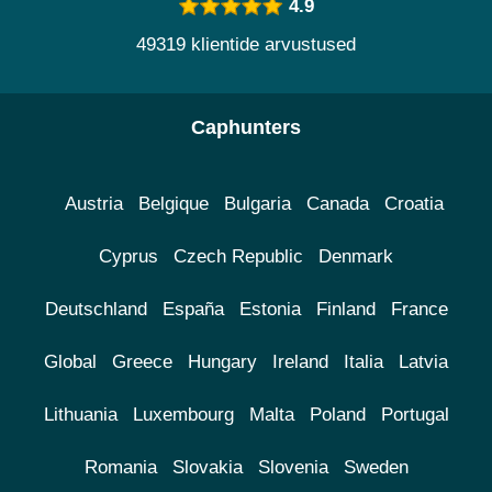
4.9
49319 klientide arvustused
Caphunters
Austria
Belgique
Bulgaria
Canada
Croatia
Cyprus
Czech Republic
Denmark
Deutschland
España
Estonia
Finland
France
Global
Greece
Hungary
Ireland
Italia
Latvia
Lithuania
Luxembourg
Malta
Poland
Portugal
Romania
Slovakia
Slovenia
Sweden