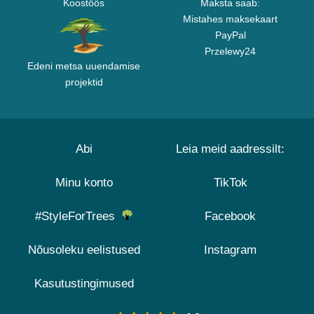
Koostöös
Maksta saab:
Mistahes maksekaart
PayPal
Przelewy24
Edeni metsa uuendamise
projektid
Abi
Leia meid aadressilt:
Minu konto
TikTok
#StyleForTrees
Facebook
Nõusoleku eelistused
Instagram
Kasutustingimused