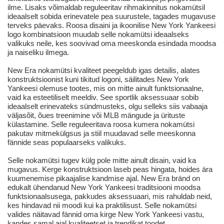
ilme. Lisaks võimaldab reguleeritav rihmakinnitus nokamütsil
ideaalselt sobida erinevatele pea suurustele, tagades mugavuse
terveks päevaks. Roosa disaini ja ikoonilise New York Yankeesi
logo kombinatsioon muudab selle nokamütsi ideaalseks
valikuks neile, kes soovivad oma meeskonda esindada moodsa
ja naiseliku ilmega.
New Era nokamütsi kvaliteet peegeldub igas detailis, alates
konstruktsioonist kuni tikitud logoni, säilitades New York
Yankeesi olemuse tootes, mis on mitte ainult funktsionaalne,
vaid ka esteetiliselt meeldiv. See sportlik aksessuaar sobib
ideaalselt erinevateks sündmusteks, olgu selleks siis vabaaja
väljasõit, õues treenimine või MLB mängude ja ürituste
külastamine. Selle reguleeritava roosa kumera nokamütsi
pakutav mitmekülgsus ja stiil muudavad selle meeskonna
fännide seas populaarseks valikuks.
Selle nokamütsi tugev külg pole mitte ainult disain, vaid ka
mugavus. Kerge konstruktsioon laseb peas hingata, hoides ära
kuumenemise pikaajalise kandmise ajal. New Era bränd on
edukalt ühendanud New York Yankeesi traditsiooni moodsa
funktsionaalsusega, pakkudes aksessuaari, mis rahuldab neid,
kes hindavad nii moodi kui ka praktilisust. Selle nokamütsi
valides näitavad fännid oma kirge New York Yankeesi vastu,
kandes samal ajal kvaliteetset ja trendikat toodet.