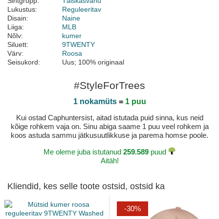
Sihtgrupp:
Täiskasvanu
Lukustus:
Reguleeritav
Disain:
Naine
Liiga:
MLB
Nõlv:
kumer
Siluett:
9TWENTY
Värv:
Roosa
Seisukord:
Uus; 100% originaal
#StyleForTrees
1 nokamüts
=
1 puu
Kui ostad Caphuntersist, aitad istutada puid sinna, kus neid
kõige rohkem vaja on. Sinu abiga saame 1 puu veel rohkem ja
koos astuda sammu jätkusuutlikkuse ja parema homse poole.
Me oleme juba istutanud
259.589
puud
Aitäh!
Kliendid, kes selle toote ostsid, ostsid ka
-30%