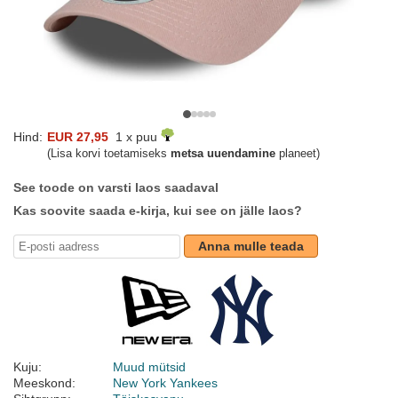
Hind:
EUR 27,95
1 x puu
(Lisa korvi toetamiseks
metsa uuendamine
planeet)
See toode on varsti laos saadaval
Kas soovite saada e-kirja, kui see on jälle laos?
Anna mulle teada
Kuju:
Muud mütsid
Meeskond:
New York Yankees