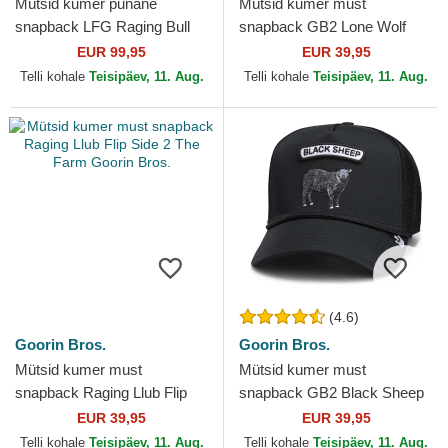
Mütsid kumer punane
Mütsid kumer must
snapback LFG Raging Bull
snapback GB2 Lone Wolf
Pre-Game Seasonal The
The Rocker The Farm Goorin
EUR 99,95
EUR 39,95
Farm Goorin Bros.
Bros.
Telli kohale
Teisipäev, 11. Aug.
Telli kohale
Teisipäev, 11. Aug.
(4.6)
Goorin Bros.
Goorin Bros.
Mütsid kumer must
Mütsid kumer must
snapback Raging Llub Flip
snapback GB2 Black Sheep
Side 2 The Farm Goorin
The Rocker The Farm Goorin
EUR 39,95
EUR 39,95
Bros.
Bros.
Telli kohale
Teisipäev, 11. Aug.
Telli kohale
Teisipäev, 11. Aug.