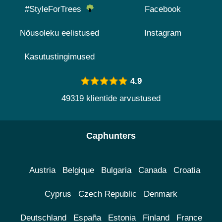
#StyleForTrees
Facebook
Nõusoleku eelistused
Instagram
Kasutustingimused
4.9
49319 klientide arvustused
Caphunters
Austria
Belgique
Bulgaria
Canada
Croatia
Cyprus
Czech Republic
Denmark
Deutschland
España
Estonia
Finland
France