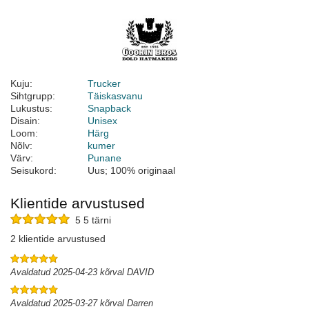
Kuju:
Trucker
Sihtgrupp:
Täiskasvanu
Lukustus:
Snapback
Disain:
Unisex
Loom:
Härg
Nõlv:
kumer
Värv:
Punane
Seisukord:
Uus; 100% originaal
Klientide arvustused
5 5 tärni
2 klientide arvustused
Avaldatud 2025-04-23 kõrval DAVID
Avaldatud 2025-03-27 kõrval Darren