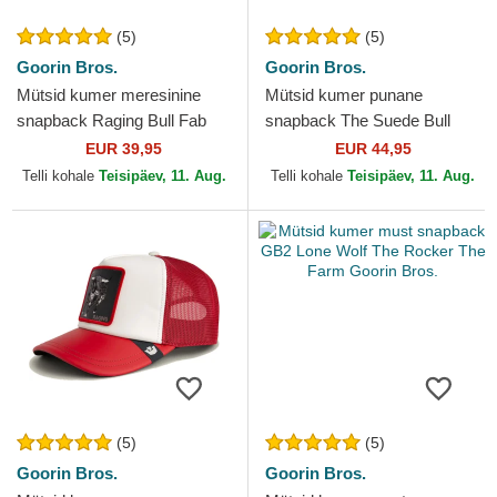
(5)
(5)
Goorin Bros.
Goorin Bros.
Mütsid kumer meresinine
Mütsid kumer punane
snapback Raging Bull Fab
snapback The Suede Bull
Farm The Farm Goorin Bros.
Global Core Micro Suede The
EUR 39,95
EUR 44,95
Farm Goorin Bros.
Telli kohale
Teisipäev, 11. Aug.
Telli kohale
Teisipäev, 11. Aug.
(5)
(5)
Goorin Bros.
Goorin Bros.