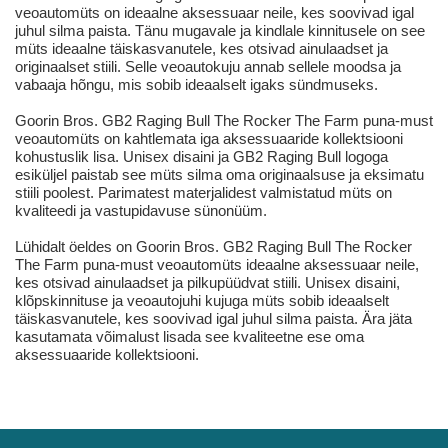
veoautomüts on ideaalne aksessuaar neile, kes soovivad igal
juhul silma paista. Tänu mugavale ja kindlale kinnitusele on see
müts ideaalne täiskasvanutele, kes otsivad ainulaadset ja
originaalset stiili. Selle veoautokuju annab sellele moodsa ja
vabaaja hõngu, mis sobib ideaalselt igaks sündmuseks.
Goorin Bros. GB2 Raging Bull The Rocker The Farm puna-must
veoautomüts on kahtlemata iga aksessuaaride kollektsiooni
kohustuslik lisa. Unisex disaini ja GB2 Raging Bull logoga
esiküljel paistab see müts silma oma originaalsuse ja eksimatu
stiili poolest. Parimatest materjalidest valmistatud müts on
kvaliteedi ja vastupidavuse sünonüüm.
Lühidalt öeldes on Goorin Bros. GB2 Raging Bull The Rocker
The Farm puna-must veoautomüts ideaalne aksessuaar neile,
kes otsivad ainulaadset ja pilkupüüdvat stiili. Unisex disaini,
klõpskinnituse ja veoautojuhi kujuga müts sobib ideaalselt
täiskasvanutele, kes soovivad igal juhul silma paista. Ära jäta
kasutamata võimalust lisada see kvaliteetne ese oma
aksessuaaride kollektsiooni.