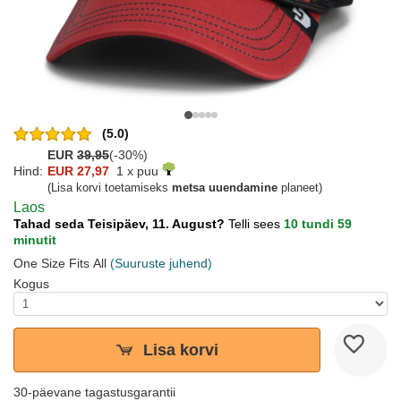
(5.0)
EUR
39,95
(-30%)
Hind:
EUR 27,97
1 x puu
(Lisa korvi toetamiseks
metsa uuendamine
planeet)
Laos
Tahad seda Teisipäev, 11. August?
Telli sees
10 tundi 59
minutit
One Size Fits All
(Suuruste juhend)
Kogus
Lisa korvi
30-päevane tagastusgarantii