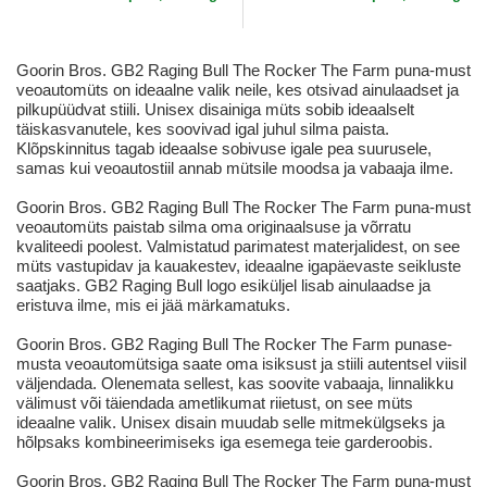
Goorin Bros. GB2 Raging Bull The Rocker The Farm puna-must
veoautomüts on ideaalne valik neile, kes otsivad ainulaadset ja
pilkupüüdvat stiili. Unisex disainiga müts sobib ideaalselt
täiskasvanutele, kes soovivad igal juhul silma paista.
Klõpskinnitus tagab ideaalse sobivuse igale pea suurusele,
samas kui veoautostiil annab mütsile moodsa ja vabaaja ilme.
Goorin Bros. GB2 Raging Bull The Rocker The Farm puna-must
veoautomüts paistab silma oma originaalsuse ja võrratu
kvaliteedi poolest. Valmistatud parimatest materjalidest, on see
müts vastupidav ja kauakestev, ideaalne igapäevaste seikluste
saatjaks. GB2 Raging Bull logo esiküljel lisab ainulaadse ja
eristuva ilme, mis ei jää märkamatuks.
Goorin Bros. GB2 Raging Bull The Rocker The Farm punase-
musta veoautomütsiga saate oma isiksust ja stiili autentsel viisil
väljendada. Olenemata sellest, kas soovite vabaaja, linnalikku
välimust või täiendada ametlikumat riietust, on see müts
ideaalne valik. Unisex disain muudab selle mitmekülgseks ja
hõlpsaks kombineerimiseks iga esemega teie garderoobis.
Goorin Bros. GB2 Raging Bull The Rocker The Farm puna-must