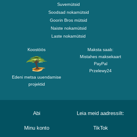
Suvemütsid
Soodsad nokamütsid
Goorin Bros mütsid
Naiste nokamütsid
Laste nokamütsid
Koostöös
Maksta saab:
Mistahes maksekaart
PayPal
Przelewy24
Edeni metsa uuendamise
projektid
Abi
Leia meid aadressilt:
Minu konto
TikTok