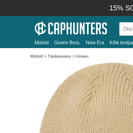
15% SO
Mütsid
Goorin Bros.
New Era
Kõik tootja
Mütsid
>
Täiskasvanu
>
Unisex