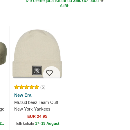
Me oleme juba istutanud
259.737
puud
Aitäh!
(5)
New Era
Mütsid beež Team Cuff
gol
New York Yankees
MLB New Era
EUR 24,95
11.
Telli kohale
17–19 August