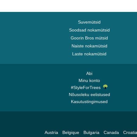
Suvemütsid
Soodsad nokamütsid
Goorin Bros mütsid
Naiste nokamütsid
Laste nokamütsid
Abi
Minu konto
#StyleForTrees
Nõusoleku eelistused
Kasutustingimused
Austria
Belgique
Bulgaria
Canada
Croati