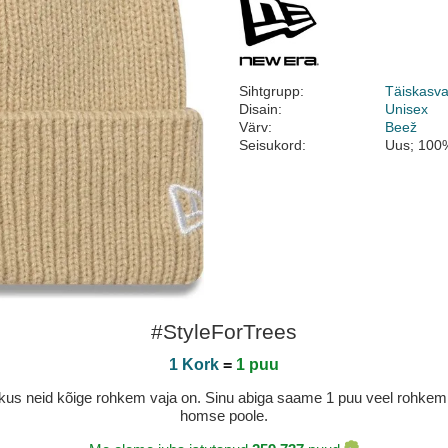
Sihtgrupp:
Täiskasv
Disain:
Unisex
Värv:
Beež
Seisukord:
Uus; 100%
#StyleForTrees
1 Kork
=
1 puu
a, kus neid kõige rohkem vaja on. Sinu abiga saame 1 puu veel rohk
homse poole.