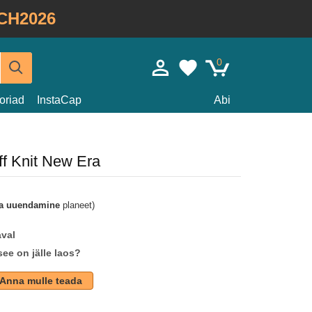
CH2026
0
oriad
InstaCap
Abi
f Knit New Era
a uuendamine
planeet)
aval
see on jälle laos?
Anna mulle teada