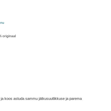
anu
 originaal
em ja koos astuda sammu jätkusuutlikkuse ja parema