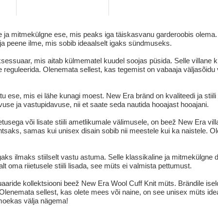
ja mitmekülgne ese, mis peaks iga täiskasvanu garderoobis olema. Un
 ja peene ilme, mis sobib ideaalselt igaks sündmuseks.
sessuaar, mis aitab külmematel kuudel soojas püsida. Selle villan
e reguleerida. Olenemata sellest, kas tegemist on vabaaja väljasõid
ese, mis ei lähe kunagi moest. New Era bränd on kvaliteedi ja stiil
use ja vastupidavuse, nii et saate seda nautida hooajast hooajani.
etusega või lisate stiili ametlikumale välimusele, on beež New Era v
ihtsaks, samas kui unisex disain sobib nii meestele kui ka naistele. 
ks ilmaks stiilselt vastu astuma. Selle klassikaline ja mitmekülgne d
alt oma riietusele stiili lisada, see müts ei valmista pettumust.
ide kollektsiooni beež New Era Wool Cuff Knit müts. Brändile iseloomu
enemata sellest, kas olete mees või naine, on see unisex müts ideaa
 moekas välja nägema!