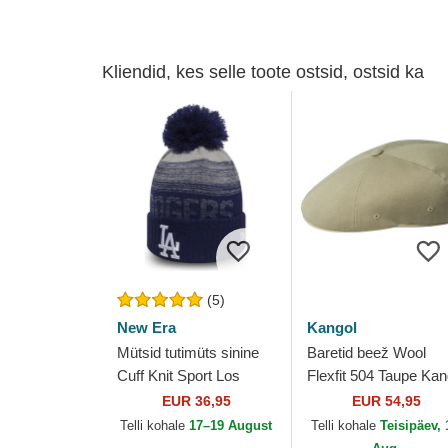
Kliendid, kes selle toote ostsid, ostsid ka
(5)
New Era
Kangol
Mütsid tutimüts sinine
Baretid beež Wool
Cuff Knit Sport Los
Flexfit 504 Taupe Kan
Angeles Dodgers MLB
EUR 36,95
EUR 54,95
New Era
Telli kohale
17–19 August
Telli kohale
Teisipäev, 