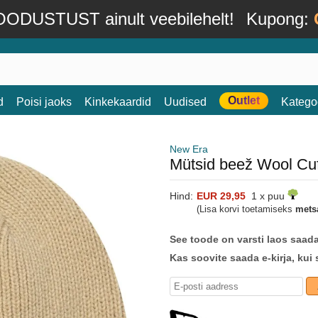
ODUSTUST ainult veebilehelt!
Kupong:
Outlet
d
Poisi jaoks
Kinkekaardid
Uudised
Katego
New Era
Mütsid beež Wool Cuf
Hind:
EUR 29,95
1 x puu
(Lisa korvi toetamiseks
mets
See toode on varsti laos saad
Kas soovite saada e-kirja, kui 