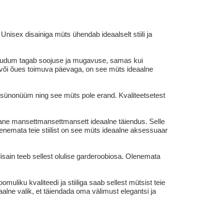
isex disainiga müts ühendab ideaalselt stiili ja
e kudum tagab soojuse ja mugavuse, samas kui
u või õues toimuva päevaga, on see müts ideaalne
i sünonüüm ning see müts pole erand. Kvaliteetsetest
illane mansettmansettmansett ideaalne täiendus. Selle
Olenemata teie stiilist on see müts ideaalne aksessuaar
isain teeb sellest olulise garderoobiosa. Olenemata
liku kvaliteedi ja stiiliga saab sellest mütsist teie
lne valik, et täiendada oma välimust elegantsi ja