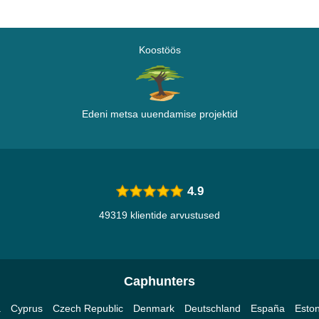
Koostöös
Edeni metsa uuendamise projektid
4.9
49319 klientide arvustused
Caphunters
a
Cyprus
Czech Republic
Denmark
Deutschland
España
Eston