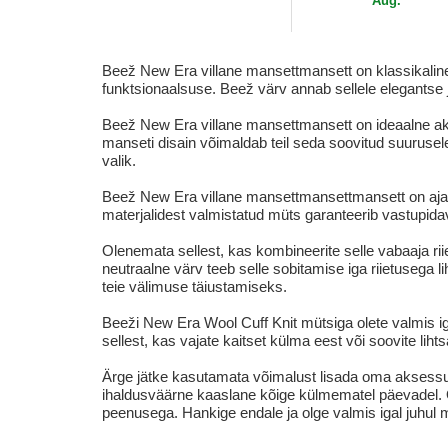
Aug.
Beež New Era villane mansettmansett on klassikaline 
funktsionaalsuse. Beež värv annab sellele elegantse
Beež New Era villane mansettmansett on ideaalne ak
manseti disain võimaldab teil seda soovitud suurusel
valik.
Beež New Era villane mansettmansettmansett on ajatu 
materjalidest valmistatud müts garanteerib vastupidav
Olenemata sellest, kas kombineerite selle vabaaja rii
neutraalne värv teeb selle sobitamise iga riietusega l
teie välimuse täiustamiseks.
Beeži New Era Wool Cuff Knit mütsiga olete valmis iga
sellest, kas vajate kaitset külma eest või soovite lihts
Ärge jätke kasutamata võimalust lisada oma aksessuaar
ihaldusväärne kaaslane kõige külmematel päevadel. Ol
peenusega. Hankige endale ja olge valmis igal juhul