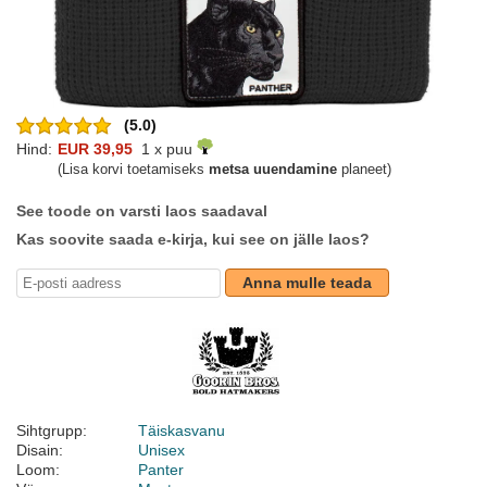
(5.0)
Hind:
EUR 39,95
1 x puu
(Lisa korvi toetamiseks
metsa uuendamine
planeet)
See toode on varsti laos saadaval
Kas soovite saada e-kirja, kui see on jälle laos?
Anna mulle teada
Sihtgrupp:
Täiskasvanu
Disain:
Unisex
Loom:
Panter