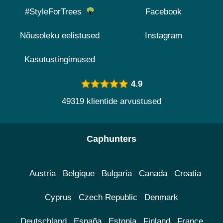
#StyleForTrees
Facebook
Nõusoleku eelistused
Instagram
Kasutustingimused
4.9
49319 klientide arvustused
Caphunters
Austria
Belgique
Bulgaria
Canada
Croatia
Cyprus
Czech Republic
Denmark
Deutschland
España
Estonia
Finland
France