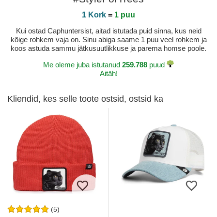
1 Kork
=
1 puu
Kui ostad Caphuntersist, aitad istutada puid sinna, kus neid
kõige rohkem vaja on. Sinu abiga saame 1 puu veel rohkem ja
koos astuda sammu jätkusuutlikkuse ja parema homse poole.
Me oleme juba istutanud
259.788
puud
Aitäh!
Kliendid, kes selle toote ostsid, ostsid ka
(5)