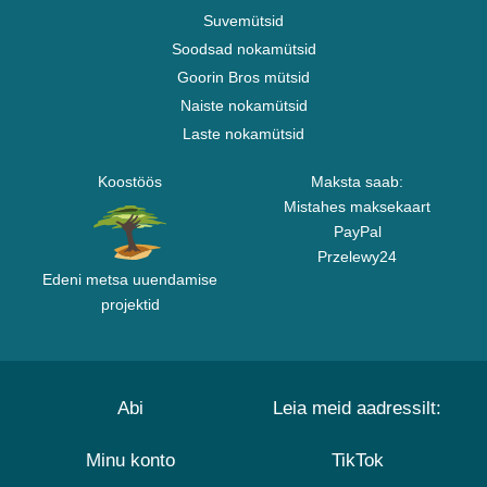
Suvemütsid
Soodsad nokamütsid
Goorin Bros mütsid
Naiste nokamütsid
Laste nokamütsid
Koostöös
Maksta saab:
Mistahes maksekaart
PayPal
Przelewy24
Edeni metsa uuendamise
projektid
Abi
Leia meid aadressilt:
Minu konto
TikTok