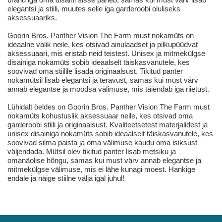
elegantsi ja stiili, muutes selle iga garderoobi oluliseks
aksessuaariks.
Goorin Bros. Panther Vision The Farm must nokamüts on
ideaalne valik neile, kes otsivad ainulaadset ja pilkupüüdvat
aksessuaari, mis eristab neid teistest. Unisex ja mitmekülgse
disainiga nokamüts sobib ideaalselt täiskasvanutele, kes
soovivad oma stiilile lisada originaalsust. Tikitud panter
nokamütsil lisab elegantsi ja teravust, samas kui must värv
annab elegantse ja moodsa välimuse, mis täiendab iga riietust.
Lühidalt öeldes on Goorin Bros. Panther Vision The Farm must
nokamüts kohustuslik aksessuaar neile, kes otsivad oma
garderoobi stiili ja originaalsust. Kvaliteetsetest materjalidest ja
unisex disainiga nokamüts sobib ideaalselt täiskasvanutele, kes
soovivad silma paista ja oma välimuse kaudu oma isiksust
väljendada. Mütsil olev tikitud panter lisab metsiku ja
omanäolise hõngu, samas kui must värv annab elegantse ja
mitmekülgse välimuse, mis ei lähe kunagi moest. Hankige
endale ja näige stiilne välja igal juhul!