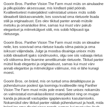
Goorin Bros. Panther Vision The Farm must müts on ainulaadne
ja pilkupüüdev aksessuaar, mis kindlasti päid pöörab.
Kvaliteetsetest materjalidest valmistatud unisex müts sobib
ideaalselt täiskasvanutele, kes soovivad oma riietusele lisada
stiili ja originaalsust. Ees olev tikitud panter annab mütsile
metsiku ja omanäolise ilme, samas kui must värv pakub
elegantset ja mitmekülgset stiili, mis sobib hõlpsasti iga
riietusega.
Goorin Bros. Panther Vision The Farm must müts on ideaalne
neile, kes soovivad oma riietuse kaudu silma paista ja oma
isiksust väljendada. Julge ja moodsa disainiga unisex müts
sobib ideaalselt igaks sündmuseks, olgu see siis vabaaja riietus
või stiilsema ilme lisamine ametlikumale riietusele. Tikitud panter
mütsil lisab elegantsi ja originaalsust, samas kui must värv
annab elegantse ja mitmekülgse välimuse, mis ei lähe kunagi
moest.
Goorin Bros. on bränd, mis on tuntud oma detailitäpsuse ja
pühendumuse poolest iga loomingu kvaliteedile ning Panther
Vision The Farm must müts pole erand. See unisex nokamüts
on valmistatud esmaklassilistest materjalidest ning on mugav
kanda ja piisavalt vastupidav igapäevaseks kasutamiseks.
Nokamütsil olev tikitud panter näitab pühendumust ja hoolt, mida
bränd iga oma disaini sisse paneb, samas kui must värv lisab