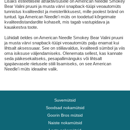
Lisaks esteetilisele atraktiivsusele on American Needle Smokey
Bear Valini pruuni ja musta värvi snapback-tüüpi veoautomüts
tunnistus kvaliteedist ja meisterlikkusest, mille poolest bränd on
tuntud. Iga American Needle'i müts on toodetud kõrgeimate
kvaliteedistandardite kohaselt, mis tagab vastupidava ja
kauakestva toote.
Lühidalt öeldes on American Needle Smokey Bear Valini pruuni
ja musta värvi snapback-tüüpi veoautomüts palju enamat kui
lihtsalt aksessuaar. See on stiiliavaldus, kvaliteedi sümbol ja viis
oma isiksuse väljendamiseks. Olenemata sellest, kas kannate
seda päikesekaitseks, pesapallimänguks või lihtsalt
igapäevasele riietusele stiili lisamiseks, on see American
Needle'i müts ideaalne valik.
Suvemütsid
Soodsad nokamütsid
Goorin Bros mütsid
Naiste nokamütsid