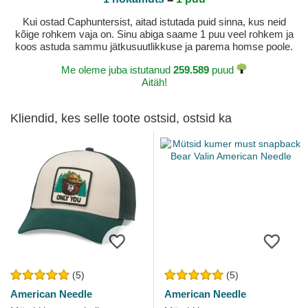
Kui ostad Caphuntersist, aitad istutada puid sinna, kus neid
kõige rohkem vaja on. Sinu abiga saame 1 puu veel rohkem ja
koos astuda sammu jätkusuutlikkuse ja parema homse poole.
Me oleme juba istutanud
259.589
puud
Aitäh!
Kliendid, kes selle toote ostsid, ostsid ka
(5)
(5)
American Needle
American Needle