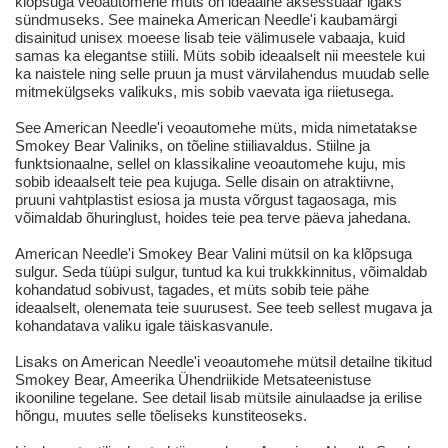
klõpsuga veoautomehe müts on ideaalne aksessuaar igaks
sündmuseks. See maineka American Needle'i kaubamärgi
disainitud unisex moeese lisab teie välimusele vabaaja, kuid
samas ka elegantse stiili. Müts sobib ideaalselt nii meestele kui
ka naistele ning selle pruun ja must värvilahendus muudab selle
mitmekülgseks valikuks, mis sobib vaevata iga riietusega.
See American Needle'i veoautomehe müts, mida nimetatakse
Smokey Bear Valiniks, on tõeline stiiliavaldus. Stiilne ja
funktsionaalne, sellel on klassikaline veoautomehe kuju, mis
sobib ideaalselt teie pea kujuga. Selle disain on atraktiivne,
pruuni vahtplastist esiosa ja musta võrgust tagaosaga, mis
võimaldab õhuringlust, hoides teie pea terve päeva jahedana.
American Needle'i Smokey Bear Valini mütsil on ka klõpsuga
sulgur. Seda tüüpi sulgur, tuntud ka kui trukkkinnitus, võimaldab
kohandatud sobivust, tagades, et müts sobib teie pähe
ideaalselt, olenemata teie suurusest. See teeb sellest mugava ja
kohandatava valiku igale täiskasvanule.
Lisaks on American Needle'i veoautomehe mütsil detailne tikitud
Smokey Bear, Ameerika Ühendriikide Metsateenistuse
ikooniline tegelane. See detail lisab mütsile ainulaadse ja erilise
hõngu, muutes selle tõeliseks kunstiteoseks.