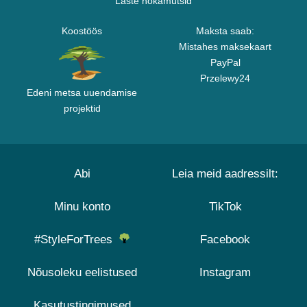
Laste nokamütsid
Koostöös
Maksta saab:
Mistahes maksekaart
PayPal
Przelewy24
Edeni metsa uuendamise
projektid
Abi
Leia meid aadressilt:
Minu konto
TikTok
#StyleForTrees
Facebook
Nõusoleku eelistused
Instagram
Kasutustingimused