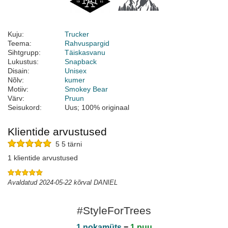
Kuju:
Trucker
Teema:
Rahvuspargid
Sihtgrupp:
Täiskasvanu
Lukustus:
Snapback
Disain:
Unisex
Nõlv:
kumer
Motiiv:
Smokey Bear
Värv:
Pruun
Seisukord:
Uus; 100% originaal
Klientide arvustused
5 5 tärni
1 klientide arvustused
Avaldatud 2024-05-22 kõrval DANIEL
#StyleForTrees
1 nokamüts
=
1 puu