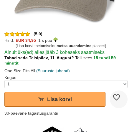
(5.0)
Hind:
EUR 34,95
1 x puu
(Lisa korvi toetamiseks
metsa uuendamine
planeet)
Ainult üks(ed) alles jääb 3 koheseks saatmiseks
Tahad seda Teisipäev, 11. August?
Telli sees
15 tundi 59
minutit
One Size Fits All
(Suuruste juhend)
Kogus
Lisa korvi
30-päevane tagastusgarantii