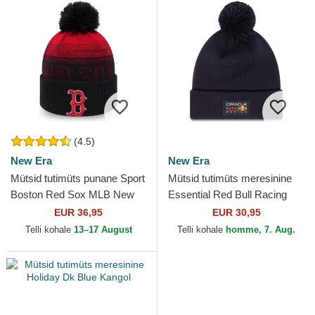
(4.5)
New Era
New Era
Mütsid tutimüts punane Sport
Mütsid tutimüts meresinine
Boston Red Sox MLB New
Essential Red Bull Racing
Era
Formula 1 New Era
EUR 36,95
EUR 30,95
Telli kohale
13–17 August
Telli kohale
homme, 7. Aug.