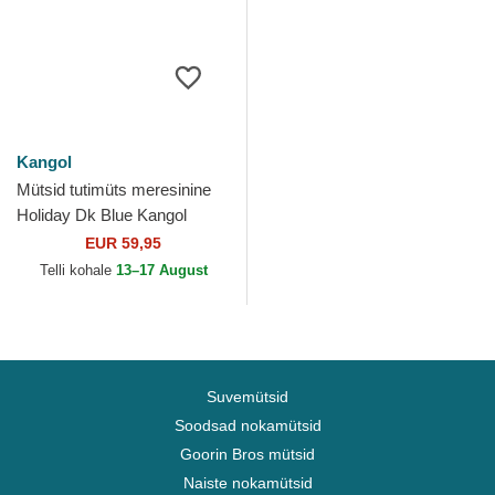
Kangol
Mütsid tutimüts meresinine
Holiday Dk Blue Kangol
EUR 59,95
Telli kohale
13–17 August
Suvemütsid
Soodsad nokamütsid
Goorin Bros mütsid
Naiste nokamütsid