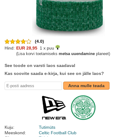
(4.0)
Hind:
EUR 28,95
1 x puu
(Lisa korvi toetamiseks
metsa uuendamine
planeet)
See toode on varsti laos saadaval
Kas soovite saada e-kirja, kui see on jälle laos?
Anna mulle teada
Kuju:
Tutimüts
Meeskond:
Celtic Football Club