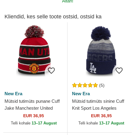
Aitäh!
Kliendid, kes selle toote ostsid, ostsid ka
(5)
New Era
New Era
Mütsid tutimüts punane Cuff
Mütsid tutimüts sinine Cuff
Jake Manchester United
Knit Sport Los Angeles
Football Club Premier League
Dodgers MLB New Era
EUR 36,95
EUR 36,95
New Era
Telli kohale
13–17 August
Telli kohale
13–17 August