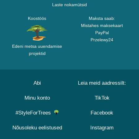
Laste nokamütsid
Koostöös
Maksta saab:
Mistahes maksekaart
PayPal
Przelewy24
Edeni metsa uuendamise
projektid
Abi
Leia meid aadressilt:
Minu konto
TikTok
#StyleForTrees
Facebook
Nõusoleku eelistused
Instagram