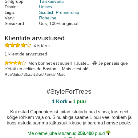
Sihtgrupp:
Täiskasvanu
Disain:
Unisex
Liiga:
Scottish Premiership
Värv:
Roheline
Seisukord:
Uus; 100% originaal
Klientide arvustused
4 5 tärni
1 klientide arvustused
Mon bonnet est super!!! Juste… 😂 Je pensais que
c’était un celtics de Boston… Mais c’est ok!!
Avaldatud 2023-12-20 kõrval Marc
#StyleForTrees
1 Kork
=
1 puu
Kui ostad Caphuntersist, aitad istutada puid sinna, kus neid
kõige rohkem vaja on. Sinu abiga saame 1 puu veel rohkem ja
koos astuda sammu jätkusuutlikkuse ja parema homse poole.
Me oleme juba istutanud
259.408
puud