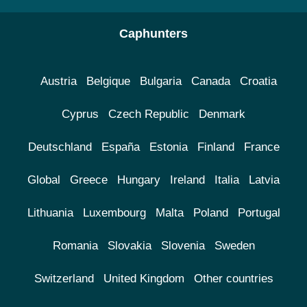
Caphunters
Austria
Belgique
Bulgaria
Canada
Croatia
Cyprus
Czech Republic
Denmark
Deutschland
España
Estonia
Finland
France
Global
Greece
Hungary
Ireland
Italia
Latvia
Lithuania
Luxembourg
Malta
Poland
Portugal
Romania
Slovakia
Slovenia
Sweden
Switzerland
United Kingdom
Other countries