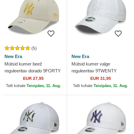
(5)
New Era
New Era
Mütsid kumer beež
Mütsid kumer valge
reguleeritav dorado 9FORTY
reguleeritav 9TWENTY
Metallic New York Yankees
Broderie New York Yankees
EUR 27,95
EUR 31,95
MLB New Era
MLB New Era
Telli kohale
Teisipäev, 11. Aug.
Telli kohale
Teisipäev, 11. Aug.