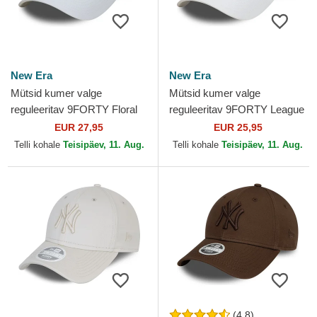
New Era
New Era
Mütsid kumer valge
Mütsid kumer valge
reguleeritav 9FORTY Floral
reguleeritav 9FORTY League
Infill New York Yankees MLB
Essential New York Yankees
EUR 27,95
EUR 25,95
New Era
MLB New Era
Telli kohale
Teisipäev, 11. Aug.
Telli kohale
Teisipäev, 11. Aug.
(4.8)