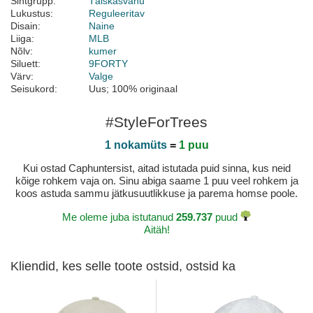
Sihtgrupp:
Täiskasvanu
Lukustus:
Reguleeritav
Disain:
Naine
Liiga:
MLB
Nõlv:
kumer
Siluett:
9FORTY
Värv:
Valge
Seisukord:
Uus; 100% originaal
#StyleForTrees
1 nokamüts
=
1 puu
Kui ostad Caphuntersist, aitad istutada puid sinna, kus neid
kõige rohkem vaja on. Sinu abiga saame 1 puu veel rohkem ja
koos astuda sammu jätkusuutlikkuse ja parema homse poole.
Me oleme juba istutanud
259.737
puud
Aitäh!
Kliendid, kes selle toote ostsid, ostsid ka