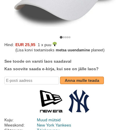
Hind:
EUR 25,95
1 x puu
(Lisa korvi toetamiseks
metsa uuendamine
planeet)
See toode on varsti laos saadaval
Kas soovite saada e-kirja, kui see on jälle laos?
Anna mulle teada
Kuju:
Muud mütsid
Meeskond:
New York Yankees