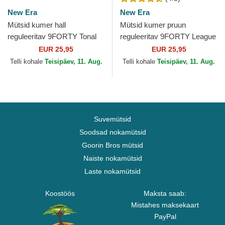
New Era
New Era
Mütsid kumer hall
Mütsid kumer pruun
reguleeritav 9FORTY Tonal
reguleeritav 9FORTY League
New York Yankees MLB
Essential New York Yankees
EUR 25,95
EUR 25,95
New Era
MLB New Era
Telli kohale
Teisipäev, 11. Aug.
Telli kohale
Teisipäev, 11. Aug.
Suvemütsid
Soodsad nokamütsid
Goorin Bros mütsid
Naiste nokamütsid
Laste nokamütsid
Koostöös
Maksta saab:
Mistahes maksekaart
PayPal