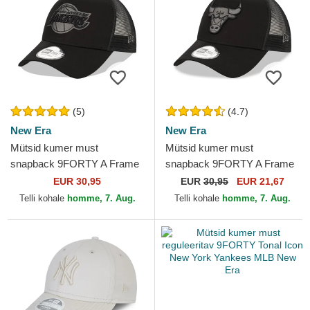
(5)
(4.7)
New Era
New Era
Mütsid kumer must
Mütsid kumer must
snapback 9FORTY A Frame
snapback 9FORTY A Frame
Tonal Los Angeles Lakers
Tonal Chicago Bulls NBA
EUR 30,95
EUR
30,95
EUR 21,67
NBA New Era
New Era
Telli kohale
homme, 7. Aug.
Telli kohale
homme, 7. Aug.