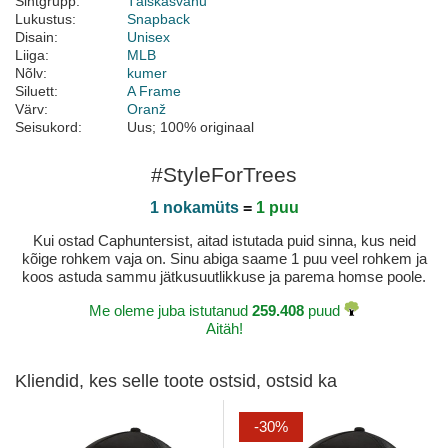
Sihtgrupp:
Täiskasvanu
Lukustus:
Snapback
Disain:
Unisex
Liiga:
MLB
Nõlv:
kumer
Siluett:
A Frame
Värv:
Oranž
Seisukord:
Uus; 100% originaal
#StyleForTrees
1 nokamüts
=
1 puu
Kui ostad Caphuntersist, aitad istutada puid sinna, kus neid
kõige rohkem vaja on. Sinu abiga saame 1 puu veel rohkem ja
koos astuda sammu jätkusuutlikkuse ja parema homse poole.
Me oleme juba istutanud
259.408
puud
Aitäh!
Kliendid, kes selle toote ostsid, ostsid ka
-30%