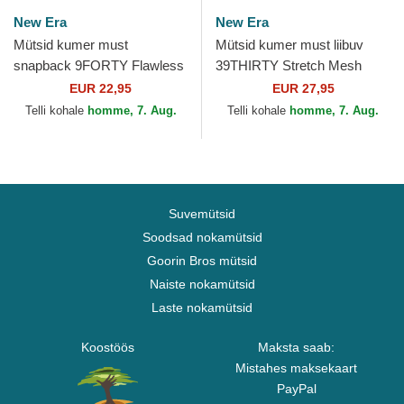
New Era
New Era
Mütsid kumer must
Mütsid kumer must liibuv
snapback 9FORTY Flawless
39THIRTY Stretch Mesh
Mesh New York Yankees
New York Yankees MLB New
EUR 22,95
EUR 27,95
MLB New Era
Era
Telli kohale
homme, 7. Aug.
Telli kohale
homme, 7. Aug.
Suvemütsid
Soodsad nokamütsid
Goorin Bros mütsid
Naiste nokamütsid
Laste nokamütsid
Koostöös
Maksta saab:
Mistahes maksekaart
PayPal