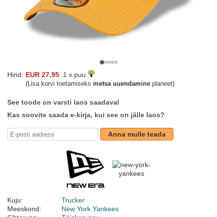
Hind:
EUR 27,95
1 x puu
(Lisa korvi toetamiseks
metsa uuendamine
planeet)
See toode on varsti laos saadaval
Kas soovite saada e-kirja, kui see on jälle laos?
Anna mulle teada
Kuju:
Trucker
Meeskond:
New York Yankees