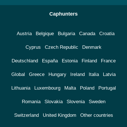
Caphunters
Austria
Belgique
Bulgaria
Canada
Croatia
Cyprus
Czech Republic
Denmark
Deutschland
España
Estonia
Finland
France
Global
Greece
Hungary
Ireland
Italia
Latvia
Lithuania
Luxembourg
Malta
Poland
Portugal
Romania
Slovakia
Slovenia
Sweden
Switzerland
United Kingdom
Other countries