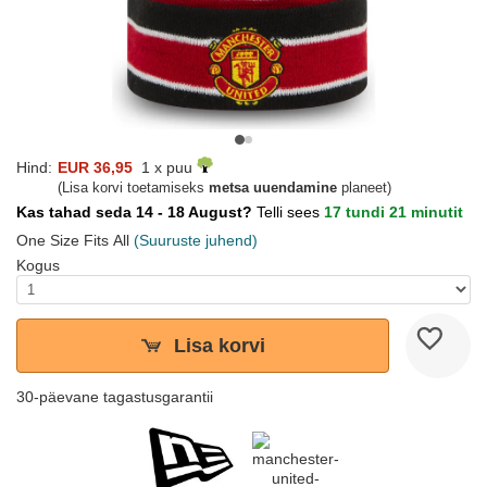
Hind:
EUR 36,95
1 x puu
(Lisa korvi toetamiseks
metsa uuendamine
planeet)
Kas tahad seda 14 - 18 August?
Telli sees
17 tundi 21 minutit
One Size Fits All
(Suuruste juhend)
Kogus
Lisa korvi
30-päevane tagastusgarantii