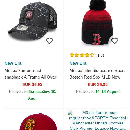
(4.5)
New Era
New Era
Mütsid kumer must
Mütsid tutimüts punane Sport
snapback A Frame All Over
Boston Red Sox MLB New
Print Manchester United
Era
EUR 36,95
EUR 36,95
Football Club Premier
Telli kohale
Esmaspäev, 10.
Telli kohale
14–18 August
League...
Aug.