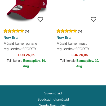
(5)
(5)
New Era
New Era
Mütsid kumer punane
Mütsid kumer must
reguleeritav 9FORTY
reguleeritav 9FORTY
Essential Manchester United
Essential Manchester United
EUR 25,95
EUR 25,95
Football Club Premier
Football Club Premier
Telli kohale
Esmaspäev, 10.
Telli kohale
Esmaspäev, 10.
League...
League...
Aug.
Aug.
Suvemütsid
Soodsad nokamütsid
Goorin Bros mütsid