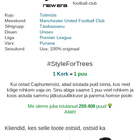
Kuju:
Tutimüts
Meeskond:
Manchester United Football Club
Sihtgrupp:
Täiskasvanu
Disain:
Unisex
Liiga:
Premier League
Värv:
Punane
Seisukord:
Uus; 100% originaal
#StyleForTrees
1 Kork
=
1 puu
Kui ostad Caphuntersist, aitad istutada puid sinna, kus neid
kõige rohkem vaja on. Sinu abiga saame 1 puu veel rohkem ja
koos astuda sammu jätkusuutlikkuse ja parema homse poole.
Me oleme juba istutanud
259.408
puud
Aitäh!
Kliendid, kes selle toote ostsid, ostsid ka