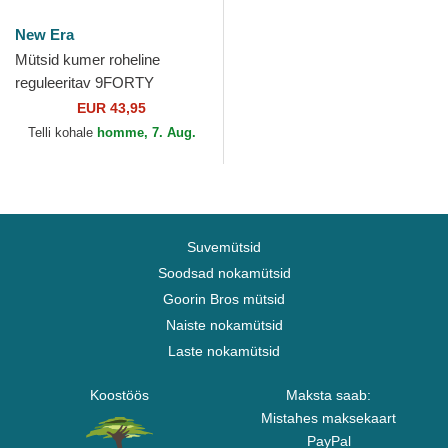
New Era
Mütsid kumer roheline
reguleeritav 9FORTY
REPREVE Wordmark Red
EUR 43,95
Bull Racing Formula 1 New
Telli kohale
homme, 7. Aug.
Era
Suvemütsid
Soodsad nokamütsid
Goorin Bros mütsid
Naiste nokamütsid
Laste nokamütsid
Koostöös
Maksta saab:
Mistahes maksekaart
PayPal