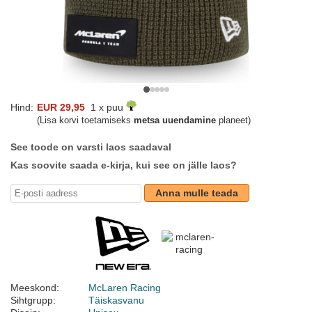
Hind:
EUR 29,95
1 x puu
(Lisa korvi toetamiseks
metsa uuendamine
planeet)
See toode on varsti laos saadaval
Kas soovite saada e-kirja, kui see on jälle laos?
Anna mulle teada
Meeskond:
McLaren Racing
Sihtgrupp:
Täiskasvanu