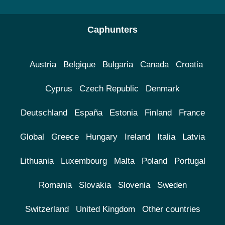
Caphunters
Austria
Belgique
Bulgaria
Canada
Croatia
Cyprus
Czech Republic
Denmark
Deutschland
España
Estonia
Finland
France
Global
Greece
Hungary
Ireland
Italia
Latvia
Lithuania
Luxembourg
Malta
Poland
Portugal
Romania
Slovakia
Slovenia
Sweden
Switzerland
United Kingdom
Other countries