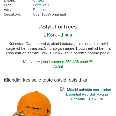
Disain:
Unisex
Liiga:
Formula 1
Värv:
Roheline
Seisukord:
Uus; 100% originaal
#StyleForTrees
1 Kork
=
1 puu
Kui ostad Caphuntersist, aitad istutada puid sinna, kus neid
kõige rohkem vaja on. Sinu abiga saame 1 puu veel rohkem ja
koos astuda sammu jätkusuutlikkuse ja parema homse poole.
Me oleme juba istutanud
259.408
puud
Aitäh!
Kliendid, kes selle toote ostsid, ostsid ka