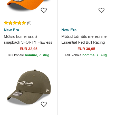
(5)
New Era
New Era
Mütsid kumer oranž
Mütsid tutimüts meresinine
snapback 9FORTY Flawless
Essential Red Bull Racing
McLaren Racing Formula 1
Formula 1 New Era
EUR 32,95
EUR 30,95
New Era
Telli kohale
homme, 7. Aug.
Telli kohale
homme, 7. Aug.